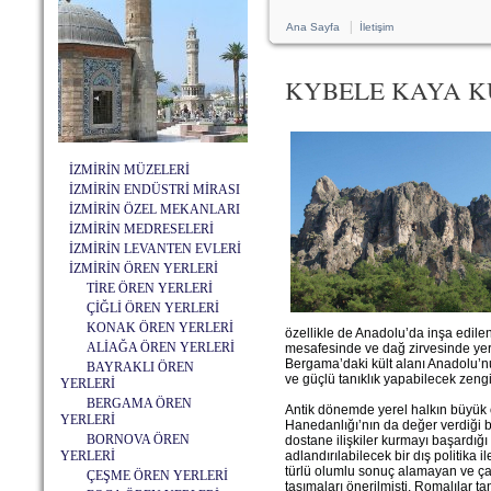
|
Ana Sayfa
İletişim
KYBELE KAYA K
İZMİRİN MÜZELERİ
İZMİRİN ENDÜSTRİ MİRASI
İZMİRİN ÖZEL MEKANLARI
İZMİRİN MEDRESELERİ
İZMİRİN LEVANTEN EVLERİ
İZMİRİN ÖREN YERLERİ
TİRE ÖREN YERLERİ
ÇİĞLİ ÖREN YERLERİ
KONAK ÖREN YERLERİ
özellikle de Anadolu’da inşa edilen 
ALİAĞA ÖREN YERLERİ
mesafesinde ve dağ zirvesinde yer
Bergama’daki kült alanı Anadolu’nu
BAYRAKLI ÖREN
ve güçlü tanıklık yapabilecek zengin
YERLERİ
BERGAMA ÖREN
Antik dönemde yerel halkın büyük ö
YERLERİ
Hanedanlığı’nın da değer verdiği b
BORNOVA ÖREN
dostane ilişkiler kurmayı başardığı
YERLERİ
adlandırılabilecek bir dış politika
türlü olumlu sonuç alamayan ve ça
ÇEŞME ÖREN YERLERİ
taşımaları önerilmişti. Romalılar t