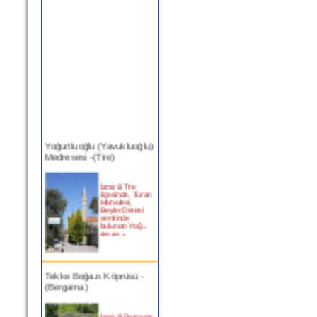
Yoğurtluoğlu (Yavukluoğlu)
Medresesi -(Tire)
İzmir ili Tire
ilçesinde, Turan
Mahallesi,
Beyler Deresi
semtinde
bulunan Yoğ...
devam »
Tekke Boğazı Köprüsü -
(Bergama)
İzmir ili Bergama