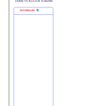
TARİH VE KÜLTÜR TURİZMİ
DUYURULAR