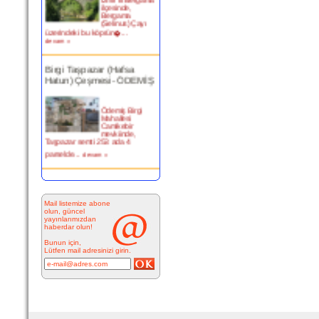
ilçesinde,
Bergama
(Selinus) Çayı
üzerindeki bu köprün�...
devam »
Birgi Taşpazar (Hafsa
Hatun) Çeşmesi- ÖDEMİŞ
Ödemiş Birgi
Mahallesi
Camikebir
mevkiinde,
Taşpazar semti 253 ada 4
parselde...
devam »
Kitabesiz Çeşmeler 4-
ÇEŞME
Mail listemize abone
olun, güncel
Resimde
yayınlarımızdan
görülen çeşme
haberdar olun!
İnkilap Caddesi
üzerinde yer
Bunun için,
alan çarşı
Lütfen mail adresinizi girin.
bitiminde...
devam »
Marifi Dergahı Şeyh Yusuf
Efendi Çeşmesi-ÇEŞME