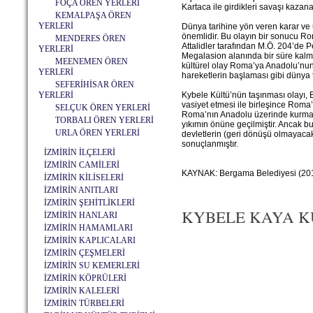
FOÇA ÖREN YERLERİ
Kartaca ile girdikleri savaşı kazana
KEMALPAŞA ÖREN
YERLERİ
Dünya tarihine yön veren karar ve
önemlidir. Bu olayın bir sonucu R
MENDERES ÖREN
Attalidler tarafından M.Ö. 204’de 
YERLERİ
Megalasion alanında bir süre kalmış
MEENEMEN ÖREN
kültürel olay Roma’ya Anadolu’nun
YERLERİ
hareketlerin başlaması gibi dünya t
SEFERİHİSAR ÖREN
YERLERİ
Kybele Kültü’nün taşınması olayı, B
vasiyet etmesi ile birleşince Roma’n
SELÇUK ÖREN YERLERİ
Roma’nın Anadolu üzerinde kurmaya
TORBALI ÖREN YERLERİ
yıkımın önüne geçilmiştir. Ancak b
URLA ÖREN YERLERİ
devletlerin (geri dönüşü olmayaca
sonuçlanmıştır.
İZMİRİN İLÇELERİ
İZMİRİN CAMİLERİ
KAYNAK: Bergama Belediyesi (2017
İZMİRİN KİLİSELERİ
İZMİRİN ANITLARI
İZMİRİN ŞEHİTLİKLERİ
KYBELE KAYA KUT
İZMİRİN HANLARI
İZMİRİN HAMAMLARI
İZMİRİN KAPLICALARI
İZMİRİN ÇEŞMELERİ
İZMİRİN SU KEMERLERİ
İZMİRİN KÖPRÜLERİ
İZMİRİN KALELERİ
İZMİRİN TÜRBELERİ