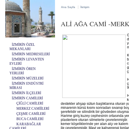
|
Ana Sayfa
İletişim
ALİ AĞA CAMİ -MER
G
d
y
İZMİRİN ÖZEL
m
MEKANLARI
İZMİRİN MEDRESELERİ
K
İZMİRİN LEVANTEN
b
c
EVLERİ
g
İZMİRİN ÖREN
ç
YERLERİ
İZMİRİN MÜZELERİ
H
İZMİRİN ENDÜSTRİ
ç
9
MİRASI
İZMİRİN İLÇELERİ
H
İZMİRİN CAMİLERİ
k
ÇİĞLİ CAMİLERİ
destekler ahşap sütun başlıklarına oturan y
minarenin kürsü kısmı sonradan sıvanıp boya
MERKEZ CAMİİLERİ
şerefelidir ve silindirik bir gövdeden oluşma
ÇEŞME CAMİLERİ
Harime giriş kuzey cephesinin ortasında yer 
BUCA CAMİLERİ
plasterlere oturan silmelerle çevrelenmişti
kemer köşeliklerinde yer alan alçı ve kalem 
KARABAĞLAR
ile çevrelenmiştir. Mavi ve kahverengi tonlar
CAMİLERİ