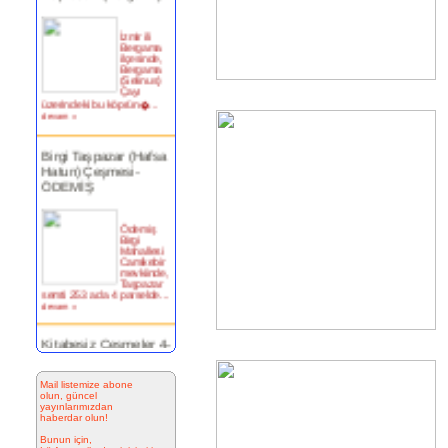
İzmir ili
Bergama
ilçesinde,
Bergama
(Selinus)
Çayı
üzerindeki bu köprün�...
devam »
Birgi Taşpazar (Hafsa
Hatun) Çeşmesi-
ÖDEMİŞ
Ödemiş
Birgi
Mahallesi
Camikebir
mevkiinde,
Taşpazar
semti 253 ada 4 parselde...
devam »
Kitabesiz Çeşmeler 4-
ÇEŞME
Resimde
Mail listemize abone
görülen
olun, güncel
çeşme
yayınlarımızdan
İnkilap
haberdar olun!
Caddesi
üzerinde
Bunun için,