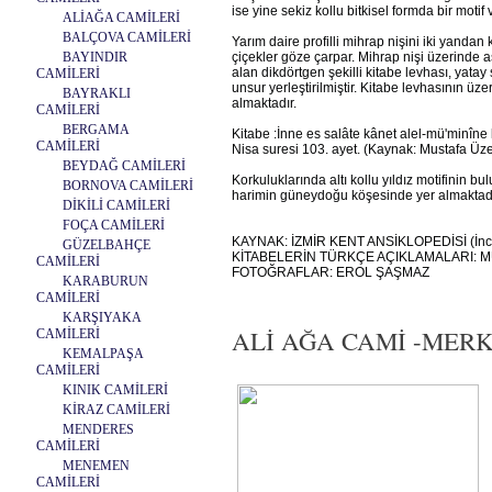
ise yine sekiz kollu bitkisel formda bir moti
ALİAĞA CAMİLERİ
BALÇOVA CAMİLERİ
Yarım daire profilli mihrap nişini iki yandan
BAYINDIR
çiçekler göze çarpar. Mihrap nişi üzerinde a
alan dikdörtgen şekilli kitabe levhası, yata
CAMİLERİ
unsur yerleştirilmiştir. Kitabe levhasının üz
BAYRAKLI
almaktadır.
CAMİLERİ
BERGAMA
Kitabe :İnne es salâte kânet alel-mü'minîne
CAMİLERİ
Nisa suresi 103. ayet. (Kaynak: Mustafa Üze
BEYDAĞ CAMİLERİ
Korkuluklarında altı kollu yıldız motifinin
BORNOVA CAMİLERİ
harimin güneydoğu köşesinde yer almaktadı
DİKİLİ CAMİLERİ
FOÇA CAMİLERİ
KAYNAK: İZMİR KENT ANSİKLOPEDİSİ (İn
GÜZELBAHÇE
KİTABELERİN TÜRKÇE AÇIKLAMALARI: 
CAMİLERİ
FOTOĞRAFLAR: EROL ŞAŞMAZ
KARABURUN
CAMİLERİ
KARŞIYAKA
ALİ AĞA CAMİ -MERKEZ
CAMİLERİ
KEMALPAŞA
CAMİLERİ
KINIK CAMİLERİ
KİRAZ CAMİLERİ
MENDERES
CAMİLERİ
MENEMEN
CAMİLERİ