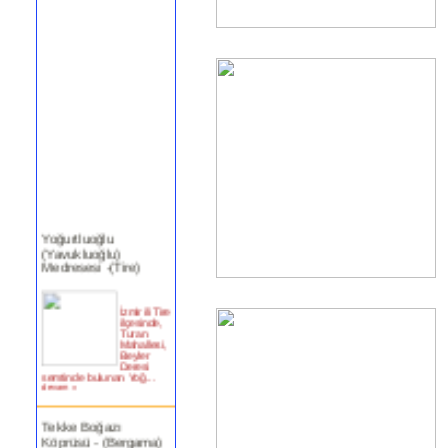
Yoğurtluoğlu
(Yavukluoğlu)
Medresesi -(Tire)
İzmir ili Tire
ilçesinde,
Turan
Mahallesi,
Beyler
Deresi
semtinde bulunan Yoğ...
devam »
Tekke Boğazı
Köprüsü - (Bergama)