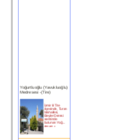
Yoğurtluoğlu (Yavukluoğlu)
Medresesi -(Tire)
İzmir ili Tire
ilçesinde, Turan
Mahallesi,
Beyler Deresi
semtinde
bulunan Yoğ...
devam »