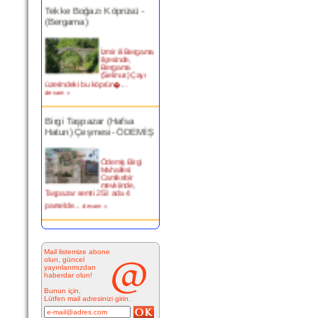
Tekke Boğazı Köprüsü -
(Bergama)
İzmir ili Bergama
ilçesinde,
Bergama
(Selinus) Çayı
üzerindeki bu köprün�...
devam »
Birgi Taşpazar (Hafsa
Hatun) Çeşmesi- ÖDEMİŞ
Ödemiş Birgi
Mahallesi
Camikebir
mevkiinde,
Taşpazar semti 253 ada 4
parselde...
devam »
Kitabesiz Çeşmeler 4-
ÇEŞME
Mail listemize abone
olun, güncel
yayınlarımızdan
Resimde
haberdar olun!
görülen çeşme
İnkilap Caddesi
Bunun için,
üzerinde yer
Lütfen mail adresinizi girin.
alan çarşı
bitiminde...
devam »