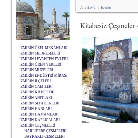
|
Ana Sayfa
İletişim
Kitabesiz Çeşmele
İZMİRİN ÖZEL MEKANLARI
İZMİRİN MEDRESELERİ
İZMİRİN LEVANTEN EVLERİ
İZMİRİN ÖREN YERLERİ
İZMİRİN MÜZELERİ
İZMİRİN ENDÜSTRİ MİRASI
İZMİRİN İLÇELERİ
İZMİRİN CAMİLERİ
İZMİRİN KİLİSELERİ
İZMİRİN ANITLARI
İZMİRİN ŞEHİTLİKLERİ
İZMİRİN HANLARI
İZMİRİN HAMAMLARI
İZMİRİN KAPLICALARI
İZMİRİN ÇEŞMELERİ
NARLIDERE ÇEŞMELERİ
BAYRAKLI ÇEŞMELERİ