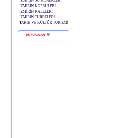
İZMİRİN SU KEMERLERİ
İZMİRİN KÖPRÜLERİ
İZMİRİN KALELERİ
İZMİRİN TÜRBELERİ
TARİH VE KÜLTÜR TURİZMİ
DUYURULAR