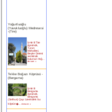
Yoğurtluoğlu
(Yavukluoğlu) Medresesi
-(Tire)
İzmir ili Tire
ilçesinde,
Turan
Mahallesi,
Beyler Deresi
semtinde
bulunan Yoğ...
devam »
Tekke Boğazı Köprüsü -
(Bergama)
İzmir ili
Bergama
ilçesinde,
Bergama
(Selinus) Çayı üzerindeki bu
köprün�...
devam »
Birgi Taşpazar (Hafsa