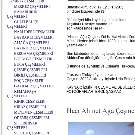
İZMİRİN ÇEŞMELERİ
MERKEZ ÇEŞMELERİ
Birleştik kurtulduk. 12 Eylül 1328.”,
bir diğer kitabesinde (3)
KARABURUN
ÇEŞMELERİ
“Hâkimiyet bila kayd u şart milletindir.
GÜZELBAHÇE
Teşkilat-ı Esasiye madde 1.”,
ÇEŞMELERİ
son kitabesinde ise (4)
NARLIDERE ÇEŞMELERİ
“Ahmed Ağa Çeşmesi’ni İstiklal Abidesi’ne
BAYRAKLI ÇEŞMELERİ
Müceddeden tebdil iden 1339 senesi Urla 
ALİAĞA ÇEŞMELERİ
yazmaktadır.
BAYINDIR ÇEŞMELERİ
BERGAMA ÇEŞMELERİ
Son kitabeden de anlaşılacağı üzere, daha
Abidesi’ne dönüştürülmüştür. Çeşmenin üst
BORNOVA ÇEŞMELERİ
BUCA ÇEŞMELERİ
Üstünde de ay yıldız ve Osmanlı Türkçesiy
ÇEŞME ÇEŞMELERİ
“Yaşasın Türkiye.” yazmaktadır.
DİKİLİ ÇEŞMELERİ
Çeşme, 2022 Aralık ayı içinde Urla Belediy
FOÇA ÇEŞMELERİ
GAZİEMİR ÇEŞMELERİ
KAYNAK: İZMİR’İN ÇEŞME VE SEBİLLERİ
KEMALPAŞA
FOTOĞRAFLAR: EROL ŞAŞMAZ
ÇEŞMELERİ
KINIK ÇEŞMELERİ
KİRAZ ÇEŞMELERİ
Hacı Ahmet Ağa Çeşmes
MENEMEN ÇEŞMELERİ
ÖDEMİŞ ÇEŞMELERİ
SEFERİHİSAR
ÇEŞMELERİ
SELÇUK ÇEŞMELERİ