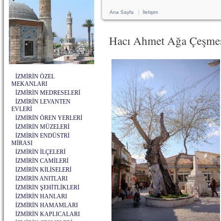
|
Ana Sayfa
İletişim
Hacı Ahmet Ağa Çeşme
İZMİRİN ÖZEL
MEKANLARI
İZMİRİN MEDRESELERİ
İZMİRİN LEVANTEN
EVLERİ
İZMİRİN ÖREN YERLERİ
İZMİRİN MÜZELERİ
İZMİRİN ENDÜSTRİ
MİRASI
İZMİRİN İLÇELERİ
İZMİRİN CAMİLERİ
İZMİRİN KİLİSELERİ
İZMİRİN ANITLARI
İZMİRİN ŞEHİTLİKLERİ
İZMİRİN HANLARI
İZMİRİN HAMAMLARI
İZMİRİN KAPLICALARI