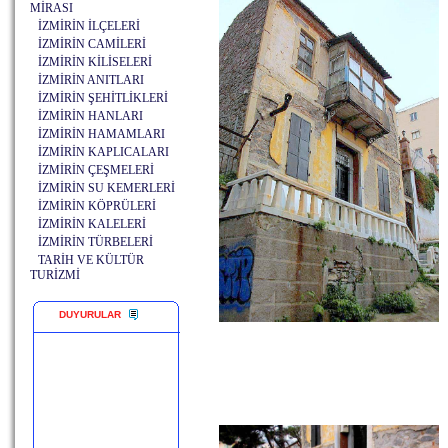
MİRASI
İZMİRİN İLÇELERİ
İZMİRİN CAMİLERİ
İZMİRİN KİLİSELERİ
İZMİRİN ANITLARI
İZMİRİN ŞEHİTLİKLERİ
İZMİRİN HANLARI
İZMİRİN HAMAMLARI
İZMİRİN KAPLICALARI
İZMİRİN ÇEŞMELERİ
İZMİRİN SU KEMERLERİ
İZMİRİN KÖPRÜLERİ
İZMİRİN KALELERİ
İZMİRİN TÜRBELERİ
TARİH VE KÜLTÜR
TURİZMİ
DUYURULAR