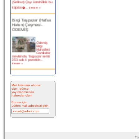
köprün�...
devam »
Birgi Taşpazar (Hafsa
Hatun) Çeşmesi-
ÖDEMİŞ
Ödemiş
Birgi
Mahallesi
Camikebir
mevkiinde, Taşpazar semti
253 ada 4 parselde...
devam »
Kitabesiz Çeşmeler 4-
ÇEŞME
Mail listemize abone
olun, güncel
Resimde
yayınlarımızdan
görülen
haberdar olun!
çeşme
İnkilap
Bunun için,
Caddesi
Lütfen mail adresinizi girin.
üzerinde
yer alan
çarşı
bitiminde...
devam »
Marifi Dergahı Şeyh
Yusuf Efendi Çeşmesi-
Tüm