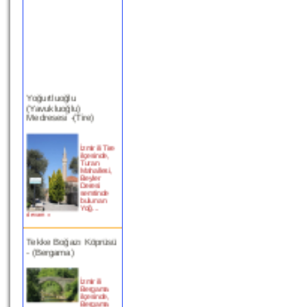
Yoğurtluoğlu
(Yavukluoğlu)
Medresesi -(Tire)
İzmir ili Tire
ilçesinde,
Turan
Mahallesi,
Beyler
Deresi
semtinde
bulunan
Yoğ...
devam »
Tekke Boğazı Köprüsü
- (Bergama)
İzmir ili
Bergama
ilçesinde,
Bergama
(Selinus) Çayı üzerindeki bu