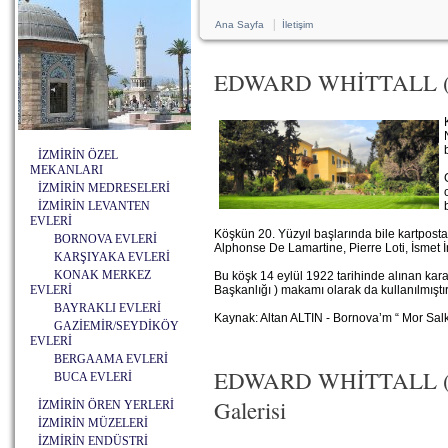
|
Ana Sayfa
İletişim
EDWARD WHİTTALL (
İZMİRİN ÖZEL
MEKANLARI
İZMİRİN MEDRESELERİ
İZMİRİN LEVANTEN
EVLERİ
Köşkün 20. Yüzyıl başlarında bile kartposta
BORNOVA EVLERİ
Alphonse De Lamartine, Pierre Loti, İsmet İ
KARŞIYAKA EVLERİ
KONAK MERKEZ
Bu köşk 14 eylül 1922 tarihinde alınan kar
EVLERİ
Başkanlığı ) makamı olarak da kullanılmıştır
BAYRAKLI EVLERİ
Kaynak: Altan ALTIN - Bornova’m “ Mor Salk
GAZİEMİR/SEYDİKÖY
EVLERİ
BERGAAMA EVLERİ
EDWARD WHİTTALL ( 
BUCA EVLERİ
Galerisi
İZMİRİN ÖREN YERLERİ
İZMİRİN MÜZELERİ
İZMİRİN ENDÜSTRİ