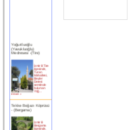
Yoğurtluoğlu
(Yavukluoğlu)
Medresesi -(Tire)
İzmir ili Tire
ilçesinde,
Turan
Mahallesi,
Beyler
Deresi
semtinde
bulunan
Yoğ...
devam »
Tekke Boğazı Köprüsü
- (Bergama)
İzmir ili
Bergama
ilçesinde,
Bergama