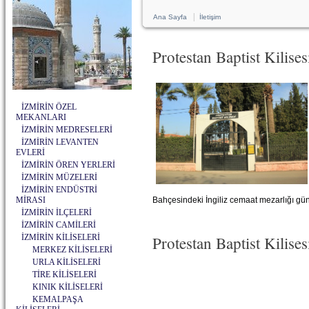
|
Ana Sayfa
İletişim
Protestan Baptist Kilises
İZMİRİN ÖZEL
MEKANLARI
İZMİRİN MEDRESELERİ
İZMİRİN LEVANTEN
EVLERİ
İZMİRİN ÖREN YERLERİ
İZMİRİN MÜZELERİ
İZMİRİN ENDÜSTRİ
MİRASI
Bahçesindeki İngiliz cemaat mezarlığı gün
İZMİRİN İLÇELERİ
İZMİRİN CAMİLERİ
İZMİRİN KİLİSELERİ
Protestan Baptist Kilise
MERKEZ KİLİSELERİ
URLA KİLİSELERİ
TİRE KİLİSELERİ
KINIK KİLİSELERİ
KEMALPAŞA