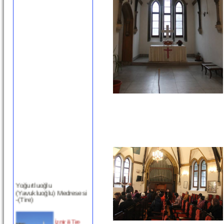
Yoğurtluoğlu
(Yavukluoğlu) Medresesi
-(Tire)
İzmir ili Tire
ilçesinde,