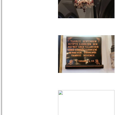
Çeşme –
1645/1646
Camiatik
Mahalles...
devam »
ÇORAKKAPI
(TAŞRAKAPI) CAMİ -
MERKEZ
Çorakkapı
Camii,
Basmane
Garı’nın
karşısında,
Gaziler
Caddesi ile
Anafa...
devam »
BAŞDURAK CAMİ -
MERKEZ
Anafartalar
Caddesi ile
Kemeraltı 863
Sokak ın
birleştiği
köşede yer
alan...
devam »