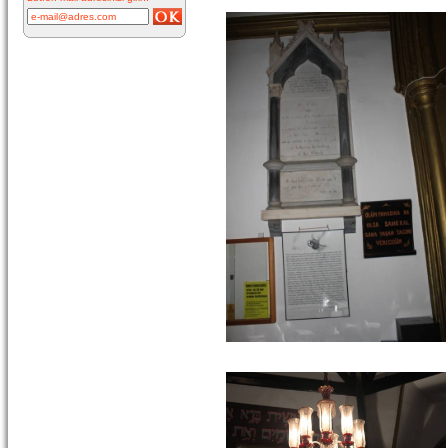
ÇEŞME
Resimde
görülen çeşme
İnkilap
Caddesi
üzerinde yer
alan çarşı
bitiminde...
devam »
Marifi Dergahı Şeyh
Yusuf Efendi Çeşmesi-
ÇEŞME
MARİFİ
DERGÂHI
ŞEYH YUSUF
EFENDİ
ÇEŞMESİ Yeri: Kale Sokak ile
Hamam S...
devam »
Hacı Ahmet Ağa
Çeşmesi - Mermerli
Çeşme -URLA
Hacı Ahmed
Ağa Çeşmesi -
Mermerli