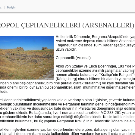
|
a
İletişim
OPOL ÇEPHANELİKLERİ (ARSENALLERİ
Hellenistik Dönemde, Bergama Akropolü’nde yap
Askeri malzeme deposu olarak bilinen Arsenalle
Trajaneun'un ötesinde 10 m. kadar aşağı düzeyde
uzun yapıdır.
Cephanelik (Arsenal)
Akos von Szalay ve Erich Boehringer, 1937’de P
cephanelikler üzerine ayrıntılı çalışmalar yapmışt
hemen altında bulunan ve “Kraliçe’nin Bahçesi” (
(Königsburg) olarak bilinen bir alanda yapılmıştır
rtgen planlı beş cephanelik, birbirine paralel olarak sıralanmış ve kale duvarları
ında önemli bir rol oynayan bu cephanelikler, silah, mühimmat ve diğer malzemeleri
tedir.
iklerin tarihlendirilmesi; yapıların kale duvarlarıyla olan ilişkisine, çevrede bulun
keolojik buluntuların incelenmesine ve Pergamon tarihinin genel bir değerlendirilmes
iklerin yakınlığı ve doğusundaki kale duvarının Philetairos döneminde inşa edilmiş
 göstermektedir. Bu bağlamda, I ve II numaralı cephanelikler MÖ 283-261 yılları arası
 cephaneliklerin ise daha sonra inşa edildiği düşünülmektedir. Kesin tarihleri bilin
emitlerinin bulunması, bu üç yapının Pergamon Krallığı’nın Helenistik Dönemi’ne ai
iklerin işlevleri üzerine yapılan değerlendirmelere göre, daha geniş olan yapının, 
 için tahıl depolamak amacıyla kullanıldığı, diğer yapıların ise çeşitli gıda maddel