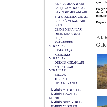
için kul
ALİAĞA MEKANLARI
BALÇOVA MEKANLARI
Bölgede 
BAYINDIR MEKANLARI
değerli 
mimarisi
BAYRAKLI MEKANLARI
BEYDAĞ MEKANLARI
Kaynak:
BUCA
ÇEŞME MEKANLARI
DİKİLİ MEKANLARI
AKR
FOÇA
KARABURUN
Galer
MEKANLARI
KEMALPAŞA
MENDERES
MEKANLARI
ÖDEMİŞ MEKANLARI
SEFERİHİSAR
MEKANLARI
SELÇUK
TORBALI
URLA MEKANLARI
İZMİRİN MEDRESELERİ
İZMİRİN LEVANTEN
EVLERİ
İZMİRİN ÖREN YERLERİ
İZMİRİN MÜZELERİ