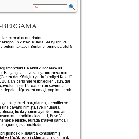
)-BERGAMA
ılan mimari eserlerinden :
r akropolün kuzey ucunda Sarayların ve
 bulunmaktaydı. Bunlar birbirine paralel 5
ergamon’daki Helenistik Dönem’e ait
ır. Bu çalışmalar, yukarı şehrin zirvesinin
Garten der Königin) ya da “Kraliyet Kalesi”
. Bu alan içerisinde tespit edilen uzun, dar
yla çevrelenmiştir. Pergamon’un savunma
n depolandığı askerî amaçlı yapılar olarak
an çanak çömlek parçalarına, kiremitler ve
ine dayandırılmıştır. I ve II numaralı
 olması, bu iki yapının aynı döneme ait
na tarihlendirilmektedir. III, IV ve V
memekle birlikte, burada kraliyet damgalı
t olduğunu göstermektedir.
bitişiğindeki kışlalarda konuşlanmış
erini ve küçük askerî ekipmanları saklamak