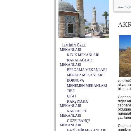
Ana Sayf
AKR
İZMİRİN ÖZEL
MEKANLARI
KINIK MEKANLARI
KARABAĞLAR
MEKANLARI
BERGAMA MEKANLARI
MERKEZ MEKANLARI
BORNOVA
ve dikdö
altyapıs
MENEMEN MEKANLARI
bilinmek
TİRE
ÇİĞLİ
Cephanel
diğer ar
KARŞIYAKA
cephanel
MEKANLARI
olduğunu
NARLIDERE
numaralı
MEKANLARI
çatı kir
GÜZELBAHÇE
MEKANLARI
Cephanel
garnizon
GAZİEMİR MEKANLARI