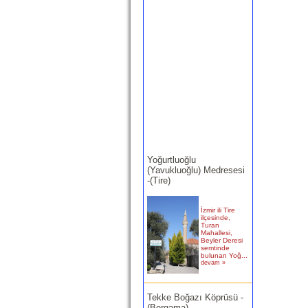
Yoğurtluoğlu
(Yavukluoğlu) Medresesi
-(Tire)
İzmir ili Tire
ilçesinde,
Turan
Mahallesi,
Beyler Deresi
semtinde
bulunan Yoğ...
devam »
Tekke Boğazı Köprüsü -
(Bergama)