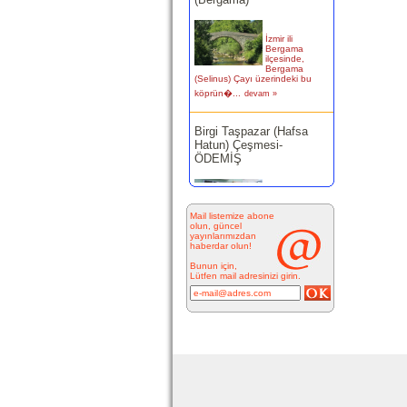
İzmir ili
Bergama
ilçesinde,
Bergama
(Selinus) Çayı üzerindeki bu
köprün�...
devam »
Birgi Taşpazar (Hafsa
Hatun) Çeşmesi-
ÖDEMİŞ
Ödemiş Birgi
Mahallesi
Camikebir
mevkiinde,
Mail listemize abone
Taşpazar semti 253 ada 4
olun, güncel
yayınlarımızdan
parselde...
devam »
haberdar olun!
Bunun için,
Kitabesiz Çeşmeler 4-
Lütfen mail adresinizi girin.
ÇEŞME
Resimde
görülen çeşme
İnkilap
Caddesi
üzerinde yer
alan çarşı
bitiminde...
devam »