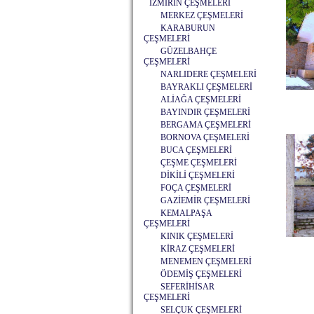
İZMİRİN ÇEŞMELERİ
MERKEZ ÇEŞMELERİ
KARABURUN
ÇEŞMELERİ
GÜZELBAHÇE
ÇEŞMELERİ
NARLIDERE ÇEŞMELERİ
BAYRAKLI ÇEŞMELERİ
ALİAĞA ÇEŞMELERİ
BAYINDIR ÇEŞMELERİ
BERGAMA ÇEŞMELERİ
BORNOVA ÇEŞMELERİ
BUCA ÇEŞMELERİ
ÇEŞME ÇEŞMELERİ
DİKİLİ ÇEŞMELERİ
FOÇA ÇEŞMELERİ
GAZİEMİR ÇEŞMELERİ
KEMALPAŞA
ÇEŞMELERİ
KINIK ÇEŞMELERİ
KİRAZ ÇEŞMELERİ
MENEMEN ÇEŞMELERİ
ÖDEMİŞ ÇEŞMELERİ
SEFERİHİSAR
ÇEŞMELERİ
SELÇUK ÇEŞMELERİ