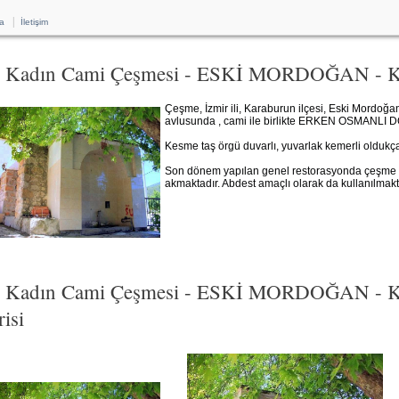
|
a
İletişim
e Kadın Cami Çeşmesi - ESKİ MORDOĞAN 
Çeşme, İzmir ili, Karaburun ilçesi, Eski Mordo
avlusunda , cami ile birlikte ERKEN OSMANLI D
Kesme taş örgü duvarlı, yuvarlak kemerli oldukç
Son dönem yapılan genel restorasyonda çeşme du
akmaktadır. Abdest amaçlı olarak da kullanılmakt
e Kadın Cami Çeşmesi - ESKİ MORDOĞAN -
isi