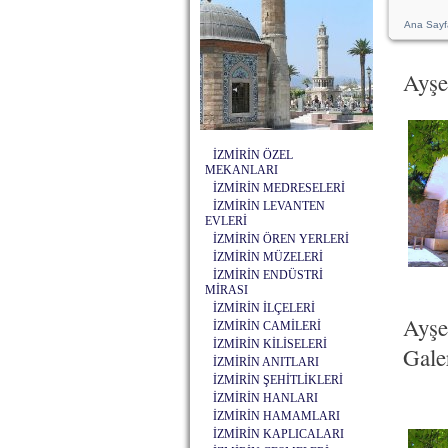
Ana Sayf
Ayş
İZMİRİN ÖZEL
MEKANLARI
İZMİRİN MEDRESELERİ
İZMİRİN LEVANTEN
EVLERİ
İZMİRİN ÖREN YERLERİ
İZMİRİN MÜZELERİ
İZMİRİN ENDÜSTRİ
MİRASI
İZMİRİN İLÇELERİ
Ayş
İZMİRİN CAMİLERİ
İZMİRİN KİLİSELERİ
Galer
İZMİRİN ANITLARI
İZMİRİN ŞEHİTLİKLERİ
İZMİRİN HANLARI
İZMİRİN HAMAMLARI
İZMİRİN KAPLICALARI