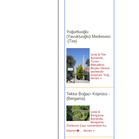
Yoğurtluoğlu
(Yavukluoğlu) Medresesi
-(Tire)
İzmir ili Tire
ilçesinde,
Turan
Mahallesi,
Beyler Deresi
semtinde
bulunan Yoğ...
devam »
Tekke Boğazı Köprüsü -
(Bergama)
İzmir ili
Bergama
ilçesinde,
Bergama
(Selinus) Çayı üzerindeki bu
köprün�...
devam »
Birgi Taşpazar (Hafsa