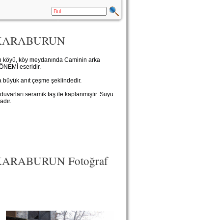
- KARABURUN
ğan köyü, köy meydanında Caminin arka
ÖNEMİ eseridir.
a büyük anıt çeşme şeklindedir.
varları seramik taş ile kaplanmıştır. Suyu
adır.
 KARABURUN Fotoğraf