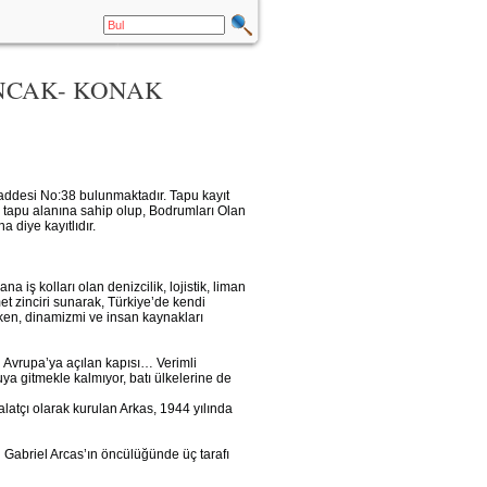
ANCAK- KONAK
ddesi No:38 bulunmaktadır. Tapu kayıt
 tapu alanına sahip olup, Bodrumları Olan
a diye kayıtlıdır.
 iş kolları olan denizcilik, lojistik, liman
met zinciri sunarak, Türkiye’de kendi
irken, dinamizmi ve insan kaynakları
n Avrupa’ya açılan kapısı… Verimli
a gitmekle kalmıyor, batı ülkelerine de
latçı olarak kurulan Arkas, 1944 yılında
Gabriel Arcas’ın öncülüğünde üç tarafı