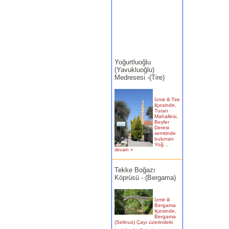
Yoğurtluoğlu
(Yavukluoğlu)
Medresesi -(Tire)
İzmir ili Tire
ilçesinde,
Turan
Mahallesi,
Beyler
Deresi
semtinde
bulunan
Yoğ...
devam »
Tekke Boğazı
Köprüsü - (Bergama)
İzmir ili
Bergama
ilçesinde,
Bergama
(Selinus) Çayı üzerindeki
bu köprün�...
devam »