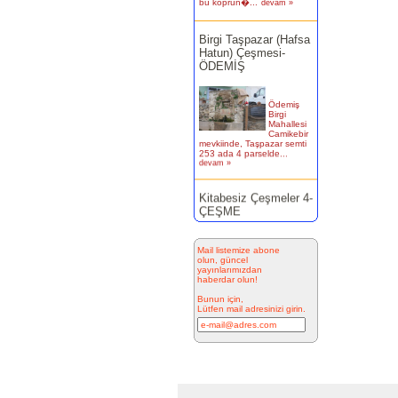
Birgi Taşpazar (Hafsa
Hatun) Çeşmesi-
ÖDEMİŞ
Ödemiş
Birgi
Mahallesi
Camikebir
mevkiinde, Taşpazar semti
253 ada 4 parselde...
devam »
Kitabesiz Çeşmeler 4-
ÇEŞME
Resimde
görülen
Mail listemize abone
çeşme
olun, güncel
İnkilap
yayınlarımızdan
Caddesi
haberdar olun!
üzerinde
yer alan
Bunun için,
çarşı
Lütfen mail adresinizi girin.
bitiminde...
devam »
Marifi Dergahı Şeyh
Yusuf Efendi
Çeşmesi-ÇEŞME