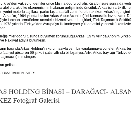
Türkiye’den yüklediği gemiler önce Mısır’a doğru yol alır. Kısa bir süre sonra da ye
ralel olarak ülke ekonomisinin hızlanan gelişiminde öncülük, Arkas için artık ilk h
rı yerini motorlu taşıtlara, parke taşları asfalt zeminlere bırakırken, Arkas’ın geliş
n Arkas’ın, 1964 yılında Lucien Arkas Vapur Acenteliği’ni kurması ile hız kazanır. D
iğiyle tanınan armatörlere acentelik hizmeti veren bu şirket, Türk Taşımacılık Sektör
s, 1978 yılında Türkiye’den Avrupa’ya ilk konteyner yüklemesini yaparak ülkemizde
der.
eğişimler doğrultusunda büyümek zorunluluğu Arkas’ı 1979 yılında Anonim Şirket o
 ve Nakliyat adıyla bütünleşir.
lların başında Arkas Holding’in kurulmasıyla yeni bir yapılanmaya yönelen Arkas, bu
 faaliyet gösteren 66 şirketi çatısı altında birleştiriyor. Artık, Arkas bayrağı Türkiye’d
taşımacılığının simgesi.
aşan gelişim…
FİRMA TANITIM SİTESİ
S HOLDİNG BİNASI – DARAĞACI- ALS
Z Fotoğraf Galerisi