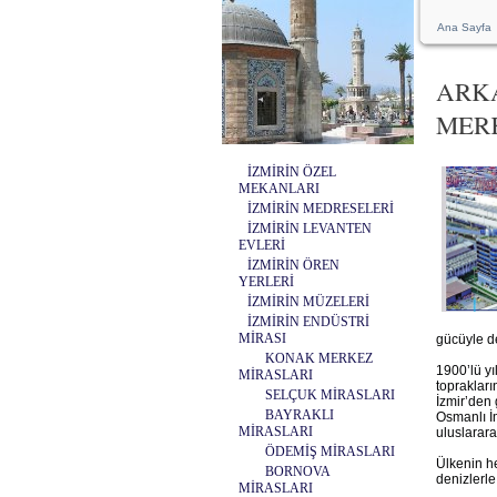
Ana Sayfa
ARKA
MER
İZMİRİN ÖZEL
MEKANLARI
İZMİRİN MEDRESELERİ
İZMİRİN LEVANTEN
EVLERİ
İZMİRİN ÖREN
YERLERİ
İZMİRİN MÜZELERİ
İZMİRİN ENDÜSTRİ
MİRASI
gücüyle d
KONAK MERKEZ
1900’lü yı
MİRASLARI
topraklar
SELÇUK MİRASLARI
İzmir’den 
BAYRAKLI
Osmanlı İm
MİRASLARI
uluslarara
ÖDEMİŞ MİRASLARI
Ülkenin h
BORNOVA
denizlerle
MİRASLARI