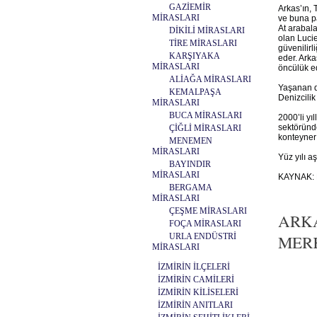
GAZİEMİR
Arkas’ın, 
MİRASLARI
ve buna pa
At arabala
DİKİLİ MİRASLARI
olan Lucie
TİRE MİRASLARI
güvenilirl
KARŞIYAKA
eder. Arka
MİRASLARI
öncülük e
ALİAĞA MİRASLARI
Yaşanan d
KEMALPAŞA
Denizcilik
MİRASLARI
BUCA MİRASLARI
2000’li yı
sektöründe
ÇİĞLİ MİRASLARI
konteyner 
MENEMEN
MİRASLARI
Yüz yılı 
BAYINDIR
MİRASLARI
KAYNAK: 
BERGAMA
MİRASLARI
ÇEŞME MİRASLARI
ARKA
FOÇA MİRASLARI
URLA ENDÜSTRİ
MERKE
MİRASLARI
İZMİRİN İLÇELERİ
İZMİRİN CAMİLERİ
İZMİRİN KİLİSELERİ
İZMİRİN ANITLARI