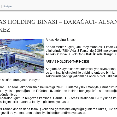
|
İletişim
S HOLDİNG BİNASI – DARAĞACI- ALS
KEZ
Arkas Holding Binası;
Konak Merkez ilçesi, Umurbey mahalesi, Liman Ca
bilgilerinde 7884 Ada ,3 Parsel de 2.368 merekare
A Blok Oniki ve B Blok Onbir Katlı İki Adet Kargir Bin
ARKAS HOLDİNG TARİHCESİ
Sağlam özkaynakları ve kurumsal yapısıyla Arkas, ana
ve terminal işletmeleri ile birbirine entegre bir hiz
sektöründe yaptığı yatırımlarla öncü bir rol üstlen
e sektöre damgasını vuruyor
llar… Anadolu ekonomisinin bel kemiği İzmir… Binlerce yıllık limanıyla, Osmanlı’nı
ında yetişen pamuğundan tütününe, üzümünden incirine her çeşit ürün sadece doğuy
gönderiliyor.
paratorluğu’nun bu gözde kentinde, Gabriel J. B. Arcas tarafından 1902 yılında itha
sı taşımacılık alanında faaliyet göstermeye başlar.
er zamankinden daha fazla iş kollarına gereksinim duyduğu günlerde Arkas, Lucien 
 çevrili bu yarımadanın potansiyelini değerlendirmeye başlar.