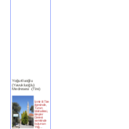
Yoğurtluoğlu
(Yavukluoğlu)
Medresesi -(Tire)
İzmir ili Tire
ilçesinde,
Turan
Mahallesi,
Beyler
Deresi
semtinde
bulunan
Yoğ...
devam »