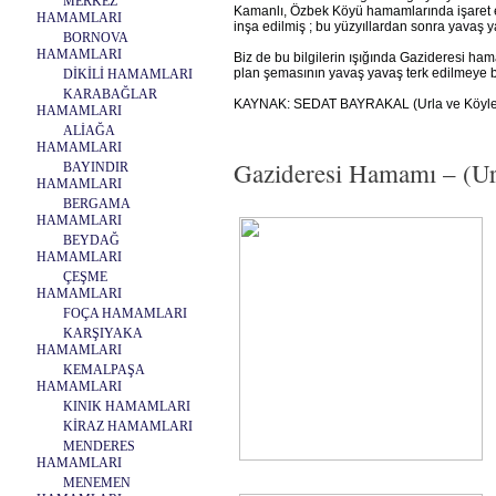
MERKEZ
Kamanlı, Özbek Köyü hamamlarında işaret ed
HAMAMLARI
inşa edilmiş ; bu yüzyıllardan sonra yavaş ya
BORNOVA
HAMAMLARI
Biz de bu bilgilerin ışığında Gazideresi ham
plan şemasının yavaş yavaş terk edilmeye baş
DİKİLİ HAMAMLARI
KARABAĞLAR
KAYNAK: SEDAT BAYRAKAL (Urla ve Köylerin
HAMAMLARI
ALİAĞA
HAMAMLARI
Gazideresi Hamamı – (Url
BAYINDIR
HAMAMLARI
BERGAMA
HAMAMLARI
BEYDAĞ
HAMAMLARI
ÇEŞME
HAMAMLARI
FOÇA HAMAMLARI
KARŞIYAKA
HAMAMLARI
KEMALPAŞA
HAMAMLARI
KINIK HAMAMLARI
KİRAZ HAMAMLARI
MENDERES
HAMAMLARI
MENEMEN