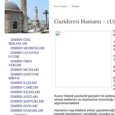
|
Ana Sayfa
İletişim
Gazideresi Hamamı – (Ur
G
t
İZMİRİN ÖZEL
Y
MEKANLARI
d
İZMİRİN MEDRESELERİ
ü
İZMİRİN LEVANTEN
T
EVLERİ
T
İZMİRİN ÖREN
YERLERİ
P
İZMİRİN MÜZELERİ
d
İZMİRİN ENDÜSTRİ
E
MİRASI
T
İZMİRİN İLÇELERİ
ö
İZMİRİN CAMİLERİ
k
İZMİRİN KİLİSELERİ
Kuzey Halveti pandantif geçişleri bir kubbeyl
İZMİRİN ANITLARI
olması beklenen su deposunun bulunduğu y
İZMİRİN ŞEHİTLİKLERİ
algınamamaktadır.
İZMİRİN HANLARI
Hamamın inşa kitabesi yoktur yapabileceğimiz
İZMİRİN HAMAMLARI
halvetli hamamların” görüldüğü yüzyıllar v