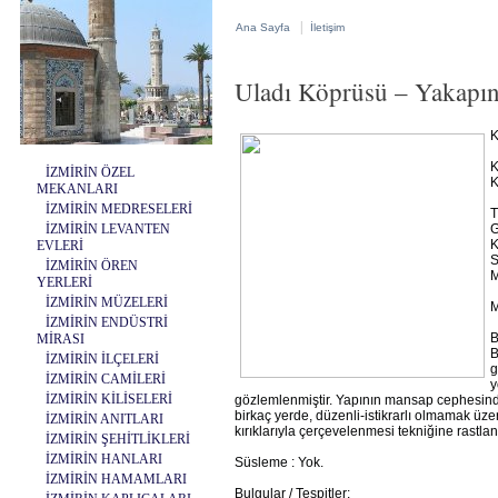
|
Ana Sayfa
İletişim
Uladı Köprüsü – Yakapına
K
K
İZMİRİN ÖZEL
K
MEKANLARI
İZMİRİN MEDRESELERİ
T
İZMİRİN LEVANTEN
G
K
EVLERİ
S
İZMİRİN ÖREN
M
YERLERİ
İZMİRİN MÜZELERİ
M
İZMİRİN ENDÜSTRİ
B
MİRASI
B
İZMİRİN İLÇELERİ
g
İZMİRİN CAMİLERİ
y
İZMİRİN KİLİSELERİ
gözlemlenmiştir. Yapının mansap cephesinde,
birkaç yerde, düzenli-istikrarlı olmamak üze
İZMİRİN ANITLARI
kırıklarıyla çerçevelenmesi tekniğine rastlan
İZMİRİN ŞEHİTLİKLERİ
İZMİRİN HANLARI
Süsleme : Yok.
İZMİRİN HAMAMLARI
Bulgular / Tespitler: