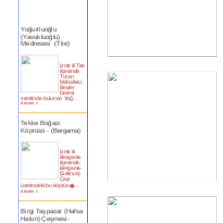
Yoğurtluoğlu
(Yavukluoğlu)
Medresesi -(Tire)
İzmir ili Tire
ilçesinde,
Turan
Mahallesi,
Beyler
Deresi
semtinde bulunan Yoğ...
devam »
Tekke Boğazı
Köprüsü - (Bergama)
İzmir ili
Bergama
ilçesinde,
Bergama
(Selinus)
Çayı
üzerindeki bu köprün�...
devam »
Birgi Taşpazar (Hafsa
Hatun) Çeşmesi-
ÖDEMİŞ