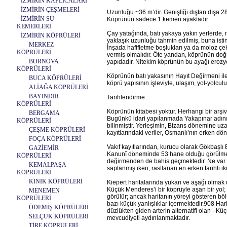
İZMİRİN KAPLICALARI
İZMİRİN ÇEŞMELERİ
Uzunluğu ~36 m’dir. Genişliği dıştan dışa 2
İZMİRİN SU
Köprünün sadece 1 kemeri ayaktadır.
KEMERLERİ
Çay yatağında, batı yakaya yakın yerlerde, 
İZMİRİN KÖPRÜLERİ
yaklaşık uzunluğu tahmin edilmiş, buna istina
MERKEZ
İnşada hafifletme boşlukları ya da moloz çe
KÖPRÜLERİ
vermiş olmalıdır. Öte yandan, köprünün doğ
BORNOVA
yapıdadır. Nitekim köprünün bu ayağı erozyo
KÖPRÜLERİ
Köprünün batı yakasının Hayıt Değirmeni ile
BUCA KÖPRÜLERİ
köprü yapısının işleviyle, ulaşım, yol-yolculu
ALİAĞA KÖPRÜLERİ
BAYINDIR
Tarihlendirme :
KÖPRÜLERİ
Köprünün kitabesi yoktur. Herhangi bir arşi
BERGAMA
Bugünkü idari yapılanmada Yakapınar adını 
KÖPRÜLERİ
bilinmiştir. Yerleşimin, Bizans dönemine uza
ÇEŞME KÖPRÜLERİ
kayıtlarındaki veriler, Osmanlı’nın erken dö
FOÇA KÖPRÜLERİ
Vakıf kayıtlarından, kurucu olarak Gökbaşlı B
GAZİEMİR
Kanunî döneminde 53 hane olduğu görülmekte;
KÖPRÜLERİ
değirmenden de bahis geçmektedir. Ne var ki
KEMALPAŞA
saptanmış iken, rastlanan en erken tarihli iki 
KÖPRÜLERİ
KINIK KÖPRÜLERİ
Kiepert haritalarında yukarı ve aşağı olmak 
Küçük Menderes’i bir köprüyle aşan bir yol;
MENEMEN
görülür; ancak haritanın yöreyi gösteren bö
KÖPRÜLERİ
bazı küçük yanlışlıklar içermektedir.908 Ha
ÖDEMİŞ KÖPRÜLERİ
düzlükten giden arterin alternatifi olan –K
SELÇUK KÖPRÜLERİ
mevcudiyeti aydınlanmaktadır.
TİRE KÖPRÜLERİ