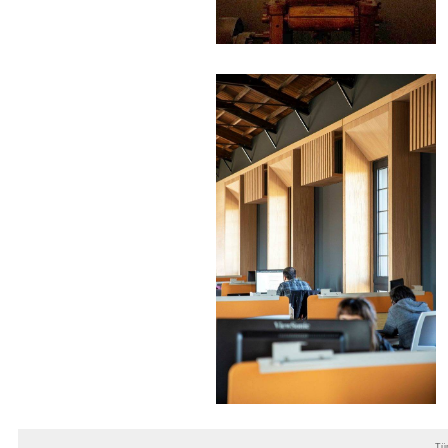
alm...
devam »
Tüm