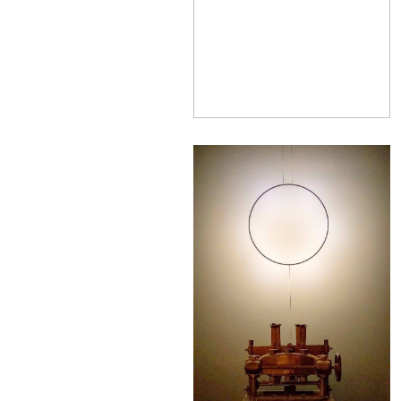
Camii,
Basmane
Garı’nın
karşısında, Gaziler Caddesi
ile Anafa...
devam »
BAŞDURAK CAMİ -
MERKEZ
Anafartalar Caddesi ile
Kemeraltı 863 Sokak ın
birleştiği köşede yer alan...
devam »
ALİ AĞA CAMİ -
MERKEZ
Günümüzde Odunkapı
Mahallesi olarak anılan
bölgede, 845 Sokak’ta yer