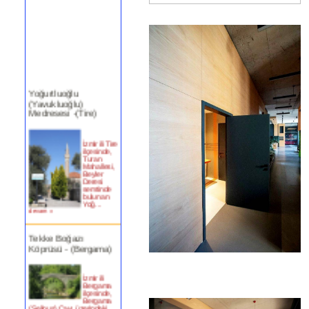
Yoğurtluoğlu
(Yavukluoğlu)
Medresesi -(Tire)
İzmir ili Tire
ilçesinde,
Turan
Mahallesi,
Beyler
Deresi
semtinde
bulunan
Yoğ...
devam »
Tekke Boğazı
Köprüsü - (Bergama)
İzmir ili
Bergama
ilçesinde,
Bergama
(Selinus) Çayı üzerindeki
bu köprün�...
devam »