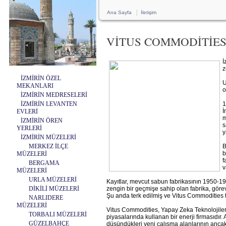
|
Ana Sayfa
İletişim
VİTUS COMMODİTİES
İ
z
İZMİRİN ÖZEL
U
MEKANLARI
o
İZMİRİN MEDRESELERİ
İZMİRİN LEVANTEN
1
İ
EVLERİ
m
İZMİRİN ÖREN
s
YERLERİ
y
İZMİRİN MÜZELERİ
MERKEZ İLÇE
B
b
MÜZELERİ
f
BERGAMA
v
MÜZELERİ
URLA MÜZELERİ
Kayıtlar, mevcut sabun fabrikasının 1950-19
DİKİLİ MÜZELERİ
zengin bir geçmişe sahip olan fabrika, görev
Şu anda terk edilmiş ve Vitus Commodities t
NARLIDERE
MÜZELERİ
Vitus Commodities, Yapay Zeka Teknolojiler
TORBALI MÜZELERİ
piyasalarında kullanan bir enerji firmasıdır.
GÜZELBAHÇE
düşündükleri yeni çalışma alanlarının ancak