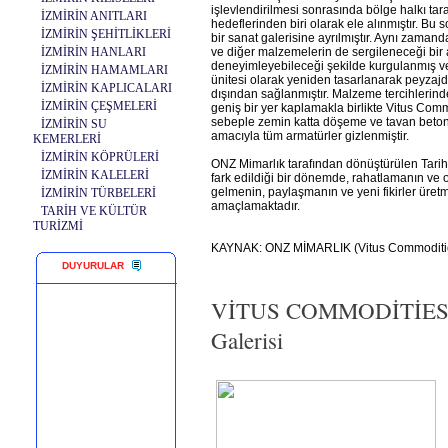
işlevlendirilmesi sonrasında bölge halkı ta
İZMİRİN ANITLARI
hedeflerinden biri olarak ele alınmıştır. B
İZMİRİN ŞEHİTLİKLERİ
bir sanat galerisine ayrılmıştır. Aynı zamand
İZMİRİN HANLARI
ve diğer malzemelerin de sergileneceği bir a
deneyimleyebileceği şekilde kurgulanmış ve
İZMİRİN HAMAMLARI
ünitesi olarak yeniden tasarlanarak peyzajd
İZMİRİN KAPLICALARI
dışından sağlanmıştır. Malzeme tercihlerind
İZMİRİN ÇEŞMELERİ
geniş bir yer kaplamakla birlikte Vitus Comm
sebeple zemin katta döşeme ve tavan beton bı
İZMİRİN SU
amacıyla tüm armatürler gizlenmiştir.
KEMERLERİ
İZMİRİN KÖPRÜLERİ
ONZ Mimarlık tarafından dönüştürülen Tarihi 
İZMİRİN KALELERİ
fark edildiği bir dönemde, rahatlamanın ve o
gelmenin, paylaşmanın ve yeni fikirler üre
İZMİRİN TÜRBELERİ
amaçlamaktadır.
TARİH VE KÜLTÜR
TURİZMİ
KAYNAK: ONZ MİMARLIK (Vitus Commoditi
DUYURULAR
VİTUS COMMODİTİES 
Galerisi