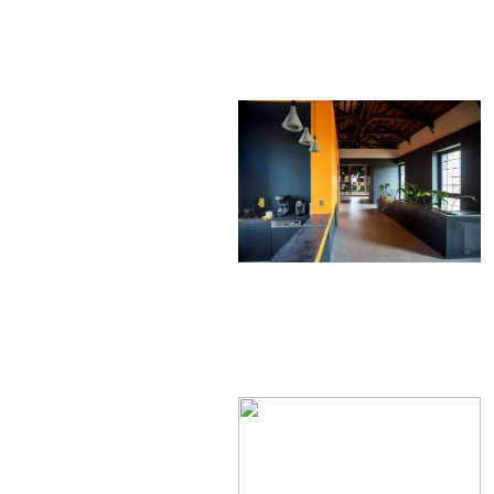
MARİFİ
DERGÂHI
ŞEYH
YUSUF
EFENDİ ÇEŞMESİ Yeri:
Kale Sokak ile Hamam S...
devam »
Hacı Ahmet Ağa
Çeşmesi - Mermerli
Çeşme -URLA
Hacı
Ahmed
Ağa
Çeşmesi -
Mermerli
Çeşme –
1645/1646 Camiatik
Mahalles...
devam »
ÇORAKKAPI
(TAŞRAKAPI) CAMİ -
MERKEZ
Çorakkapı