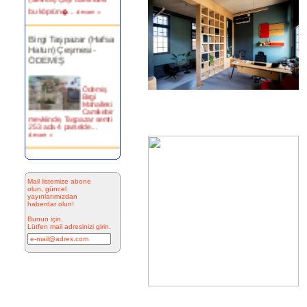
Birgi Taşpazar (Hafsa
Hatun) Çeşmesi-
ÖDEMİŞ
Ödemiş
Birgi
Mahallesi
Camikebir
mevkiinde, Taşpazar semti
253 ada 4 parselde...
devam »
Kitabesiz Çeşmeler 4-
ÇEŞME
Mail listemize abone
Resimde
olun, güncel
görülen
yayınlarımızdan
çeşme
haberdar olun!
İnkilap
Caddesi
Bunun için,
üzerinde
Lütfen mail adresinizi girin.
yer alan
çarşı
bitiminde...
devam »
Marifi Dergahı Şeyh
Yusuf Efendi
Çeşmesi-ÇEŞME