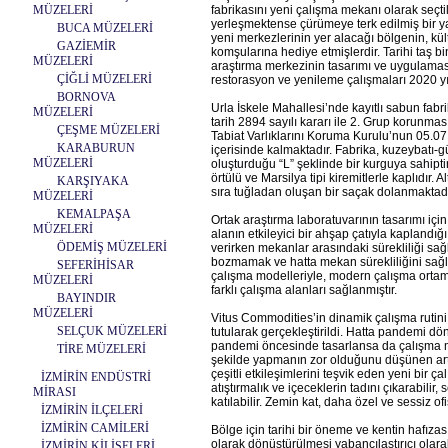
MÜZELERİ
fabrikasını yeni çalışma mekanı olarak seçti
yerleşmektense çürümeye terk edilmiş bir yap
BUCA MÜZELERİ
yeni merkezlerinin yer alacağı bölgenin, kül
GAZİEMİR
komşularına hediye etmişlerdir. Tarihi taş b
MÜZELERİ
araştırma merkezinin tasarımı ve uygulamas
ÇİĞLİ MÜZELERİ
restorasyon ve yenileme çalışmaları 2020 y
BORNOVA
Urla İskele Mahallesi’nde kayıtlı sabun fabr
MÜZELERİ
tarih 2894 sayılı kararı ile 2. Grup korunması
ÇEŞME MÜZELERİ
Tabiat Varlıklarını Koruma Kurulu’nun 05.07.19
KARABURUN
içerisinde kalmaktadır. Fabrika, kuzeybatı
MÜZELERİ
oluşturduğu “L” şeklinde bir kurguya sahiptir
örtülü ve Marsilya tipi kiremitlerle kaplıdır. 
KARŞIYAKA
sıra tuğladan oluşan bir saçak dolanmaktadı
MÜZELERİ
KEMALPAŞA
Ortak araştırma laboratuvarının tasarımı içi
MÜZELERİ
alanın etkileyici bir ahşap çatıyla kaplandığı
ÖDEMİŞ MÜZELERİ
verirken mekanlar arasındaki sürekliliği sağ
bozmamak ve hatta mekan sürekliliğini sağl
SEFERİHİSAR
çalışma modelleriyle, modern çalışma ortam
MÜZELERİ
farklı çalışma alanları sağlanmıştır.
BAYINDIR
MÜZELERİ
Vitus Commodities’in dinamik çalışma rutini 
SELÇUK MÜZELERİ
tutularak gerçekleştirildi. Hatta pandemi d
pandemi öncesinde tasarlansa da çalışma mek
TİRE MÜZELERİ
şekilde yapmanın zor olduğunu düşünen artan
çeşitli etkileşimlerini teşvik eden yeni bir 
İZMİRİN ENDÜSTRİ
atıştırmalık ve içeceklerin tadını çıkarabilir
MİRASI
katılabilir. Zemin kat, daha özel ve sessiz ofis
İZMİRİN İLÇELERİ
İZMİRİN CAMİLERİ
Bölge için tarihi bir öneme ve kentin hafıza
olarak dönüştürülmesi yabancılaştırıcı olar
İZMİRİN KİLİSELERİ