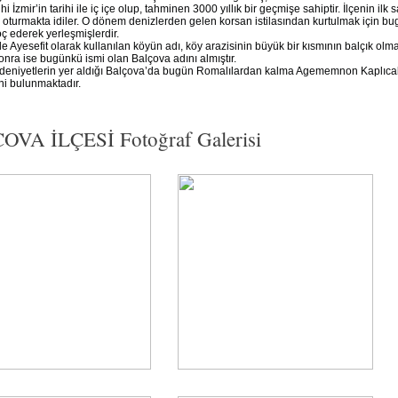
ihi İzmir’in tarihi ile iç içe olup, tahminen 3000 yıllık bir geçmişe sahiptir. İlçenin i
 oturmakta idiler. O dönem denizlerden gelen korsan istilasından kurtulmak için b
ç ederek yerleşmişlerdir.
Ayesefit olarak kullanılan köyün adı, köy arazisinin büyük bir kısmının balçık olm
nra ise bugünkü ismi olan Balçova adını almıştır.
edeniyetlerin yer aldığı Balçova’da bugün Romalılardan kalma Agememnon Kaplıcal
i bulunmaktadır.
VA İLÇESİ Fotoğraf Galerisi