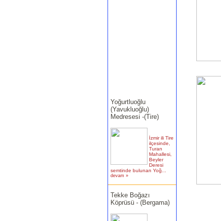
Yoğurtluoğlu
(Yavukluoğlu)
Medresesi -(Tire)
İzmir ili Tire
ilçesinde,
Turan
Mahallesi,
Beyler
Deresi
semtinde bulunan Yoğ...
devam »
Tekke Boğazı
Köprüsü - (Bergama)
İzmir ili