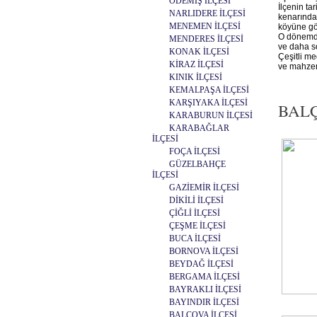
ÖDEMİŞ İLÇESİ
İlçenin tar
NARLIDERE İLÇESİ
kenarında
MENEMEN İLÇESİ
köyüne gö
O dönemde 
MENDERES İLÇESİ
ve daha so
KONAK İLÇESİ
Çeşitli m
KİRAZ İLÇESİ
ve mahzen
KINIK İLÇESİ
KEMALPAŞA İLÇESİ
KARŞIYAKA İLÇESİ
BALÇO
KARABURUN İLÇESİ
KARABAĞLAR
İLÇESİ
FOÇA İLÇESİ
GÜZELBAHÇE
İLÇESİ
GAZİEMİR İLÇESİ
DİKİLİ İLÇESİ
ÇİĞLİ İLÇESİ
ÇEŞME İLÇESİ
BUCA İLÇESİ
BORNOVA İLÇESİ
BEYDAĞ İLÇESİ
BERGAMA İLÇESİ
BAYRAKLI İLÇESİ
BAYINDIR İLÇESİ
BALÇOVA İLÇESİ