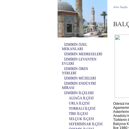
Ana Sayfa
BALÇ
İZMİRİN ÖZEL
MEKANLARI
İZMİRİN MEDRESELERİ
İZMİRİN LEVANTEN
EVLERİ
İZMİRİN ÖREN
YERLERİ
İZMİRİN MÜZELERİ
İZMİRİN ENDÜSTRİ
MİRASI
İZMİRİN İLÇELERİ
ALİAĞA İLÇESİ
URLA İLÇESİ
Odesia’nın
Agamemnon
TORBALI İLÇESİ
Askerlerin
TİRE İLÇESİ
Anadolu’nu
SELÇUK İLÇESİ
Türklerin 
Balçova Kö
SEFERİHİSAR İLÇESİ
İlçe 1980 