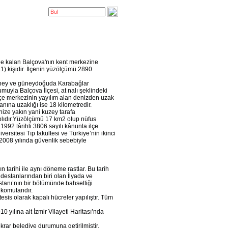
inde kalan Balçova'nın kent merkezine
1) kişidir. İlçenin yüzölçümü 2890
güney ve güneydoğuda Karabağlar
muyla Balçova İlçesi, at nalı şeklindeki
İlçe merkezinin yayılım alan denizden uzak
anına uzaklığı ise 18 kilometredir.
enize yakın yani kuzey tarafa
plıdır.Yüzölçümü 17 km2 olup nüfus
992 târihli 3806 sayılı kânunla ilçe
ersitesi Tıp fakültesi ve Türkiye’nin ikinci
k 2008 yılında güvenlik sebebiyle
n tarihi ile aynı döneme rastlar. Bu tarih
destanlarından biri olan İlyada ve
stanı’nın bir bölümünde bahsettiği
 komutandır.
tesis olarak kapalı hücreler yapılıştır. Tüm
 yılına ait İzmir Vilayeti Haritası’nda
rar belediye durumuna getirilmiştir.