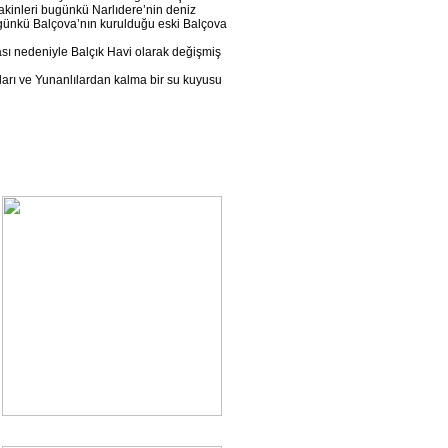
lk sakinleri bugünkü Narlıdere’nin deniz
ugünkü Balçova’nın kurulduğu eski Balçova
ası nedeniyle Balçık Havi olarak değişmiş
arı ve Yunanlılardan kalma bir su kuyusu