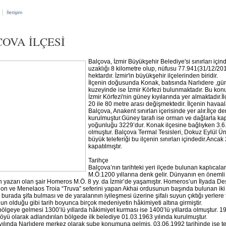
|
İletişim
OVA İLÇESİ
Balçova, İzmir Büyükşehir Belediye'si sınırları iç
uzaklığı 8 kilometre olup, nüfusu 77.941(31/12/201
hektardır. İzmir'in büyükşehir ilçelerinden biridir.
İlçenin doğusunda Konak, batısında Narlıdere ,
kuzeyinde ise İzmir Körfezi bulunmaktadır. Bu konu
İzmir Körfezi'nin güney kıyılarında yer almaktadır.
20 ile 80 metre arası değişmektedir. İlçenin havaal
Balçova, Anakent sınırları içerisinde yer alır.İlçe d
kurulmuştur.Güney tarafı ise orman ve dağlarla ka
yoğunluğu 3229’dur. Konak ilçesine bağlıyken 3.6.1
olmuştur. Balçova Termal Tesisleri, Dokuz Eylül Üniv
büyük teleferiği bu ilçenin sınırları içindedir.Anca
kapatılmıştır.
Tarihçe
Balçova’nın tarihteki yeri ilçede bulunan kaplıcaları
M.Ö.1200 yıllarına denk gelir. Dünyanın en önemli 
 yazarı olan şair Homeros M.Ö. 8 yy. da İzmir’de yaşamıştır. Homeros’un İlyada De
 ve Menelaos Troia “Truva” seferini yapan Akhai ordusunun başında bulunan iki
 burada şifa bulması ve de yaralarının iyileşmesi üzerine şifalı suyun çıktığı yerlere 
n olduğu gibi tarih boyunca birçok medeniyetin hâkimiyeti altına girmiştir.
bölgeye gelmesi 1300’lü yıllarda hâkimiyet kurması ise 1400’lü yıllarda olmuştur. 1910
yü olarak adlandırılan bölgede ilk belediye 01.03.1963 yılında kurulmuştur.
yılında Narlıdere merkez olarak şube konumuna gelmiş, 03.06.1992 tarihinde ise tek