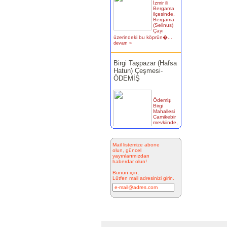
Bergama
ilçesinde,
Bergama
(Selinus)
Çayı
üzerindeki bu köprün�...
devam »
Birgi Taşpazar (Hafsa
Hatun) Çeşmesi-
ÖDEMİŞ
Ödemiş
Birgi
Mahallesi
Camikebir
mevkiinde,
Taşpazar
semti 253 ada 4 parselde...
devam »
Mail listemize abone
olun, güncel
Kitabesiz Çeşmeler 4-
yayınlarımızdan
ÇEŞME
haberdar olun!
Bunun için,
Lütfen mail adresinizi girin.
Resimde
görülen
çeşme
İnkilap
Caddesi
üzerinde
yer alan çarşı bitiminde...
devam »