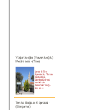
Yoğurtluoğlu (Yavukluoğlu)
Medresesi -(Tire)
İzmir ili Tire
ilçesinde, Turan
Mahallesi,
Beyler Deresi
semtinde
bulunan Yoğ...
devam »
Tekke Boğazı Köprüsü -
(Bergama)