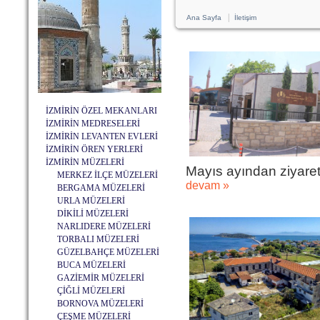
|
Ana Sayfa
İletişim
İZMİRİN ÖZEL MEKANLARI
İZMİRİN MEDRESELERİ
İZMİRİN LEVANTEN EVLERİ
İZMİRİN ÖREN YERLERİ
İZMİRİN MÜZELERİ
Mayıs ayından ziyaretçi
MERKEZ İLÇE MÜZELERİ
devam »
BERGAMA MÜZELERİ
URLA MÜZELERİ
DİKİLİ MÜZELERİ
NARLIDERE MÜZELERİ
TORBALI MÜZELERİ
GÜZELBAHÇE MÜZELERİ
BUCA MÜZELERİ
GAZİEMİR MÜZELERİ
ÇİĞLİ MÜZELERİ
BORNOVA MÜZELERİ
ÇEŞME MÜZELERİ