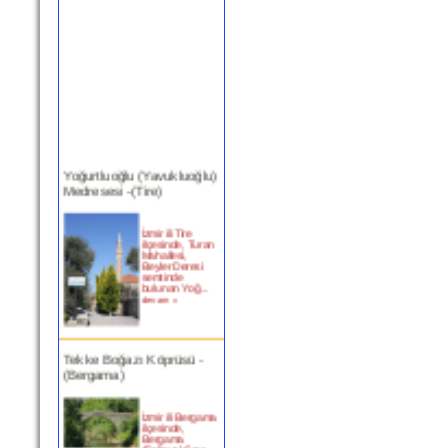
Yoğurtluoğlu (Yavukluoğlu)
Medresesi -(Tire)
İzmir ili Tire
ilçesinde, Turan
Mahallesi,
Beyler Deresi
semtinde
bulunan Yoğ...
devam »
Tekke Boğazı Köprüsü -
(Bergama)
İzmir ili Bergama
ilçesinde,
Bergama
(Selinus) Çayı