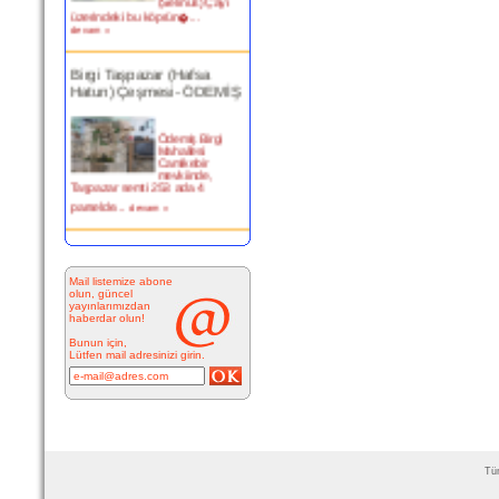
üzerindeki bu köprün�...
devam »
Birgi Taşpazar (Hafsa
Hatun) Çeşmesi- ÖDEMİŞ
Ödemiş Birgi
Mahallesi
Camikebir
mevkiinde,
Taşpazar semti 253 ada 4
parselde...
devam »
Kitabesiz Çeşmeler 4-
ÇEŞME
Mail listemize abone
olun, güncel
yayınlarımızdan
Resimde
haberdar olun!
görülen çeşme
İnkilap Caddesi
Bunun için,
üzerinde yer
Lütfen mail adresinizi girin.
alan çarşı
bitiminde...
devam »
Marifi Dergahı Şeyh Yusuf
Efendi Çeşmesi-ÇEŞME
Tüm
MARİFİ