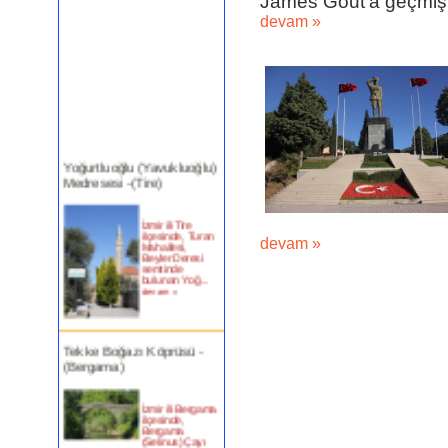
James Gout’a geçmiş, 
devam »
Yoğurtluoğlu (Yavukluoğlu)
Medresesi -(Tire)
İzmir ili Tire
ilçesinde, Turan
Mahallesi,
devam »
Beyler Deresi
semtinde
bulunan Yoğ...
devam »
Tekke Boğazı Köprüsü -
(Bergama)
İzmir ili Bergama
ilçesinde,
Bergama
(Selinus) Çayı
üzerindeki bu köprün�...