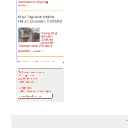
devam »
Birgi Taşpazar (Hafsa
Hatun) Çeşmesi- ÖDEMİŞ
Ödemiş Birgi
Mahallesi
Camikebir
mevkiinde,
Taşpazar semti 253 ada 4
parselde...
devam »
Kitabesiz Çeşmeler 4-
ÇEŞME
Mail listemize abone
olun, güncel
Resimde
yayınlarımızdan
görülen çeşme
haberdar olun!
İnkilap Caddesi
üzerinde yer
Bunun için,
alan çarşı
Lütfen mail adresinizi girin.
bitiminde...
devam »
Marifi Dergahı Şeyh Yusuf
Efendi Çeşmesi-ÇEŞME
Tüm
MARİFİ
DERGÂHI ŞEYH