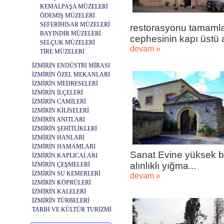
KEMALPAŞA MÜZELERİ
ÖDEMİŞ MÜZELERİ
SEFERİHİSAR MÜZELERİ
restorasyonu tamamlay
BAYINDIR MÜZELERİ
cephesinin kapı üstü al
SELÇUK MÜZELERİ
devam »
TİRE MÜZELERİ
İZMİRİN ENDÜSTRİ MİRASI
İZMİRİN ÖZEL MEKANLARI
İZMİRİN MEDRESELERİ
İZMİRİN İLÇELERİ
İZMİRİN CAMİLERİ
İZMİRİN KİLİSELERİ
İZMİRİN ANITLARI
İZMİRİN ŞEHİTLİKLERİ
İZMİRİN HANLARI
İZMİRİN HAMAMLARI
Sanat Evine yüksek ba
İZMİRİN KAPLICALARI
alınlıklı yığma...
İZMİRİN ÇEŞMELERİ
İZMİRİN SU KEMERLERİ
devam »
İZMİRİN KÖPRÜLERİ
İZMİRİN KALELERİ
İZMİRİN TÜRBELERİ
TARİH VE KÜLTÜR TURİZMİ