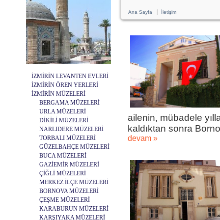
|
Ana Sayfa
İletişim
İZMİRİN LEVANTEN EVLERİ
İZMİRİN ÖREN YERLERİ
İZMİRİN MÜZELERİ
BERGAMA MÜZELERİ
URLA MÜZELERİ
ailenin, mübadele yıll
DİKİLİ MÜZELERİ
kaldıktan sonra Borno.
NARLIDERE MÜZELERİ
devam »
TORBALI MÜZELERİ
GÜZELBAHÇE MÜZELERİ
BUCA MÜZELERİ
GAZİEMİR MÜZELERİ
ÇİĞLİ MÜZELERİ
MERKEZ İLÇE MÜZELERİ
BORNOVA MÜZELERİ
ÇEŞME MÜZELERİ
KARABURUN MÜZELERİ
KARŞIYAKA MÜZELERİ