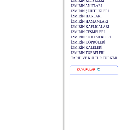
İZMİRİN KİLİSELERİ
İZMİRİN ANITLARI
İZMİRİN ŞEHİTLİKLERİ
İZMİRİN HANLARI
İZMİRİN HAMAMLARI
İZMİRİN KAPLICALARI
İZMİRİN ÇEŞMELERİ
İZMİRİN SU KEMERLERİ
İZMİRİN KÖPRÜLERİ
İZMİRİN KALELERİ
İZMİRİN TÜRBELERİ
TARİH VE KÜLTÜR TURİZMİ
DUYURULAR