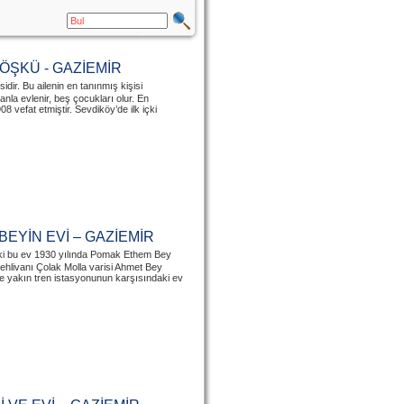
KÖŞKÜ - GAZİEMİR
sidir. Bu ailenin en tanınmış kişisi
nla evlenir, beş çocukları olur. En
vefat etmiştir. Sevdiköy’de ilk içki
EYİN EVİ – GAZİEMİR
eki bu ev 1930 yılında Pomak Ethem Bey
Pehlivanı Çolak Molla varisi Ahmet Bey
ye yakın tren istasyonunun karşısındaki ev