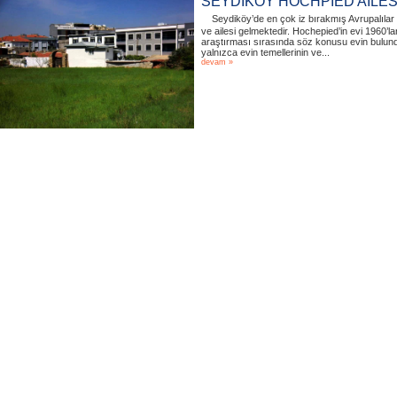
SEYDİKÖY HOCHPİED AİLESİ
Seydiköy’de en çok iz bırakmış Avrupalıla
ve ailesi gelmektedir. Hochepied’in evi 1960
araştırması sırasında söz konusu evin bulu
yalnızca evin temellerinin ve...
devam »