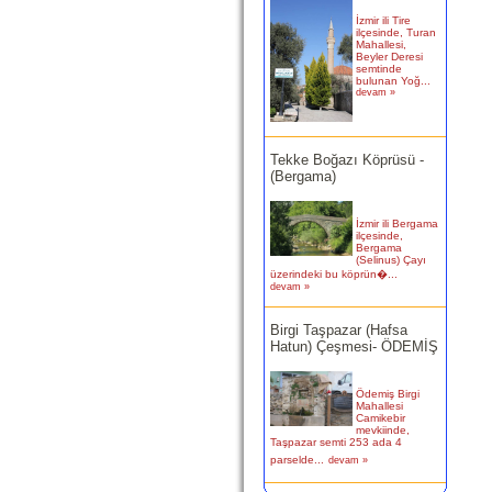
İzmir ili Tire
ilçesinde, Turan
Mahallesi,
Beyler Deresi
semtinde
bulunan Yoğ...
devam »
Tekke Boğazı Köprüsü -
(Bergama)
İzmir ili Bergama
ilçesinde,
Bergama
(Selinus) Çayı
üzerindeki bu köprün�...
devam »
Birgi Taşpazar (Hafsa
Hatun) Çeşmesi- ÖDEMİŞ
Ödemiş Birgi
Mahallesi
Camikebir
mevkiinde,
Taşpazar semti 253 ada 4
parselde...
devam »