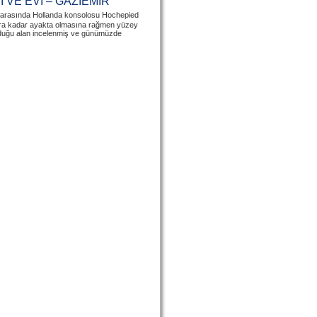
 VE EVİ – GAZİEMİR
r arasında Hollanda konsolosu Hochepied
’lara kadar ayakta olmasına rağmen yüzey
nduğu alan incelenmiş ve günümüzde