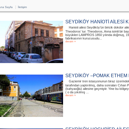
|
na Sayfa
İletişim
SEYDİKÖY HANİOTİ AİLESİ 
Hanioti ailesi Seydiköy’ün biricik dokdor aile
Theodoros’ tur. Theodoros, Anna isimli bir baya
büyükleri LAMPROS 1850 yılında doğmuş, 1908 
fabrikasının kurucusudu...
devam »
SEYDİKÖY –POMAK ETHEM B
Gaziemir tren istasyonunun biraz üzerind
tarafından yaptırılmış, daha sonraları Cıhan 
(kahyaoğlu) ailesine geçmiştir. Yine bu bölge
( o da yıkılmış ...
devam »