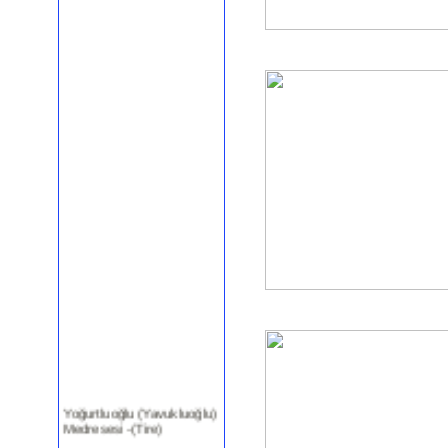
Yoğurtluoğlu (Yavukluoğlu)
Medresesi -(Tire)