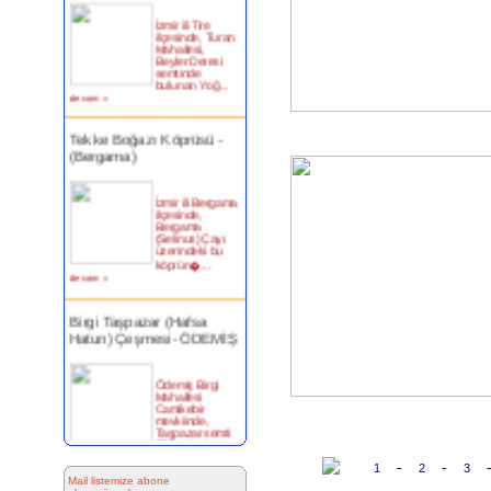
İzmir ili Tire
ilçesinde, Turan
Mahallesi,
Beyler Deresi
semtinde
bulunan Yoğ...
devam »
Tekke Boğazı Köprüsü -
(Bergama)
İzmir ili Bergama
ilçesinde,
Bergama
(Selinus) Çayı
üzerindeki bu
köprün�...
devam »
Birgi Taşpazar (Hafsa
Hatun) Çeşmesi- ÖDEMİŞ
Ödemiş Birgi
Mahallesi
Camikebir
mevkiinde,
Taşpazar semti
253 ada 4
parselde...
devam »
-
-
1
2
3
Mail listemize abone