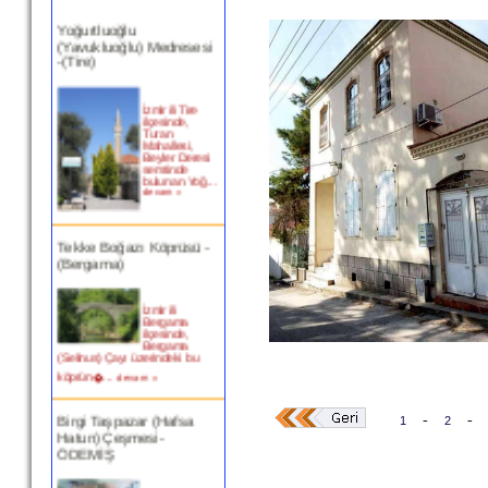
Yoğurtluoğlu
(Yavukluoğlu) Medresesi
-(Tire)
İzmir ili Tire
ilçesinde,
Turan
Mahallesi,
Beyler Deresi
semtinde
bulunan Yoğ...
devam »
Tekke Boğazı Köprüsü -
(Bergama)
İzmir ili
Bergama
ilçesinde,
Bergama
(Selinus) Çayı üzerindeki bu
köprün�...
devam »
Birgi Taşpazar (Hafsa
-
-
1
2
Hatun) Çeşmesi-
ÖDEMİŞ