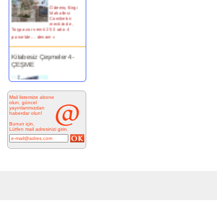
Ödemiş Birgi
Mahallesi
Camikebir
mevkiinde,
Taşpazar semti 253 ada 4
parselde...
devam »
Kitabesiz Çeşmeler 4-
ÇEŞME
Resimde
görülen çeşme
İnkilap
Caddesi
Mail listemize abone
üzerinde yer
olun, güncel
alan çarşı
yayınlarımızdan
bitiminde...
haberdar olun!
devam »
Bunun için,
Lütfen mail adresinizi girin.
Marifi Dergahı Şeyh
Yusuf Efendi Çeşmesi-
ÇEŞME
MARİFİ
DERGÂHI
ŞEYH YUSUF
EFENDİ
ÇEŞMESİ Yeri: Kale Sokak ile
Hamam S...
devam »