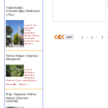
Yoğurtluoğlu
(Yavukluoğlu) Medresesi
-(Tire)
İzmir ili Tire
ilçesinde,
Turan
Mahallesi,
Beyler Deresi
semtinde
-
-
3
-
1
2
bulunan Yoğ...
devam »
Tekke Boğazı Köprüsü -
(Bergama)
İzmir ili
Bergama
ilçesinde,
Bergama
(Selinus) Çayı üzerindeki bu
köprün�...
devam »
Birgi Taşpazar (Hafsa
Hatun) Çeşmesi-
ÖDEMİŞ