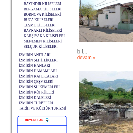
BAYINDIR KİLİSELERİ
BERGAMA KİLİSELERİ
BORNOVA KİLİSELERİ
BUCA KİLİSELERİ
ÇEŞME KİLİSELERİ
BAYRAKLI KİLİSELERİ
KARŞIYAKA KİLİSELERİ
MENEMEN KİLİSELERİ
SELÇUK KİLİSELERİ
bil...
İZMİRİN ANITLARI
devam »
İZMİRİN ŞEHİTLİKLERİ
İZMİRİN HANLARI
İZMİRİN HAMAMLARI
İZMİRİN KAPLICALARI
İZMİRİN ÇEŞMELERİ
İZMİRİN SU KEMERLERİ
İZMİRİN KÖPRÜLERİ
İZMİRİN KALELERİ
İZMİRİN TÜRBELERİ
TARİH VE KÜLTÜR TURİZMİ
DUYURULAR