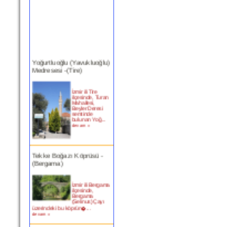
Yoğurtluoğlu (Yavukluoğlu)
Medresesi -(Tire)
İzmir ili Tire
ilçesinde, Turan
Mahallesi,
Beyler Deresi
semtinde
bulunan Yoğ...
devam »
Tekke Boğazı Köprüsü -
(Bergama)
İzmir ili Bergama
ilçesinde,
Bergama
(Selinus) Çayı
üzerindeki bu köprün�...
devam »