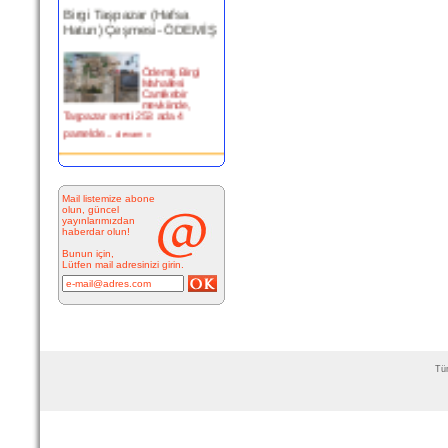
Birgi Taşpazar (Hafsa
Hatun) Çeşmesi- ÖDEMİŞ
Ödemiş Birgi
Mahallesi
Camikebir
mevkiinde,
Taşpazar semti 253 ada 4
parselde...
devam »
Kitabesiz Çeşmeler 4-
ÇEŞME
Mail listemize abone
olun, güncel
yayınlarımızdan
Resimde
haberdar olun!
görülen çeşme
İnkilap Caddesi
Bunun için,
üzerinde yer
Lütfen mail adresinizi girin.
alan çarşı
bitiminde...
devam »
Marifi Dergahı Şeyh Yusuf
Efendi Çeşmesi-ÇEŞME
Tüm
MARİFİ
DERGÂHI ŞEYH
YUSUF EFENDİ
ÇEŞMESİ Yeri:
Kale Sokak ile Hamam S...
devam »