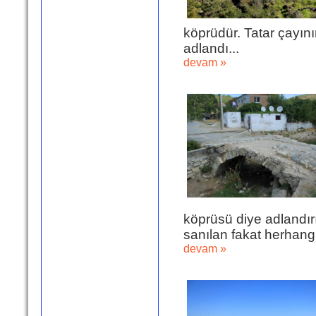
köprüdür. Tatar çay
adlandı...
devam »
köprüsü diye adlandır
sanılan fakat herhang
devam »