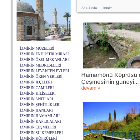
|
Ana Sayfa
İletişim
İZMİRİN MÜZELERİ
İZMİRİN ENDÜSTRİ MİRASI
İZMİRİN ÖZEL MEKANLARI
İZMİRİN MEDRESELERİ
İZMİRİN LEVANTEN EVLERİ
Hamamönü Köprüsü ola
İZMİRİN ÖREN YERLERİ
Çeşmesi’nin güneyi...
İZMİRİN İLÇELERİ
devam »
İZMİRİN CAMİLERİ
İZMİRİN KİLİSELERİ
İZMİRİN ANITLARI
İZMİRİN ŞEHİTLİKLERİ
İZMİRİN HANLARI
İZMİRİN HAMAMLARI
İZMİRİN KAPLICALARI
İZMİRİN ÇEŞMELERİ
İZMİRİN SU KEMERLERİ
İZMİRİN KÖPRÜLERİ