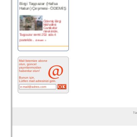
Birgi Taşpazar (Hafsa
Hatun) Çeşmesi- ÖDEMİŞ
Ödemiş Birgi
Mahallesi
Camikebir
mevkiinde,
Taşpazar semti 253 ada 4
parselde...
devam »
Kitabesiz Çeşmeler 4-
ÇEŞME
Mail listemize abone
olun, güncel
Resimde
yayınlarımızdan
görülen çeşme
haberdar olun!
İnkilap Caddesi
üzerinde yer
Bunun için,
alan çarşı
Lütfen mail adresinizi girin.
bitiminde...
devam »
Marifi Dergahı Şeyh Yusuf
Efendi Çeşmesi-ÇEŞME
Tüm
MARİFİ
DERGÂHI ŞEYH
YUSUF EFENDİ
ÇEŞMESİ Yeri:
Kale Sokak ile Hamam S...
devam »