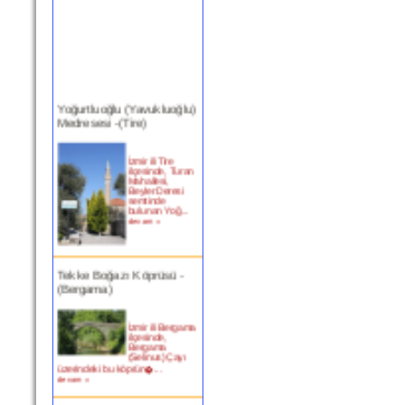
Yoğurtluoğlu (Yavukluoğlu)
Medresesi -(Tire)
İzmir ili Tire
ilçesinde, Turan
Mahallesi,
Beyler Deresi
semtinde
bulunan Yoğ...
devam »
Tekke Boğazı Köprüsü -
(Bergama)
İzmir ili Bergama
ilçesinde,
Bergama
(Selinus) Çayı
üzerindeki bu köprün�...
devam »