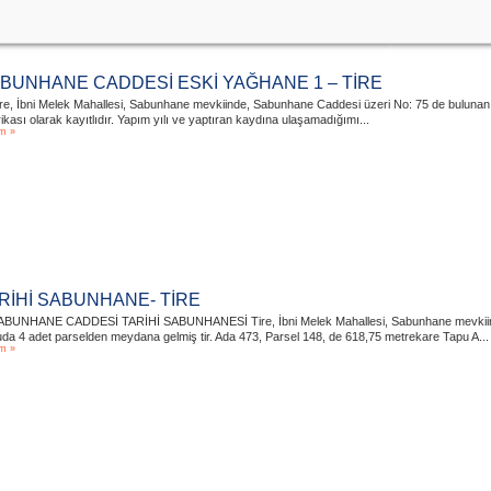
BUNHANE CADDESİ ESKİ YAĞHANE 1 – TİRE
ire, İbni Melek Mahallesi, Sabunhane mevkiinde, Sabunhane Caddesi üzeri No: 75 de bulunan 
ikası olarak kayıtlıdır. Yapım yılı ve yaptıran kaydına ulaşamadığımı...
m »
RİHİ SABUNHANE- TİRE
ABUNHANE CADDESİ TARİHİ SABUNHANESİ Tire, İbni Melek Mahallesi, Sabunhane mevkiinde
da 4 adet parselden meydana gelmiş tir. Ada 473, Parsel 148, de 618,75 metrekare Tapu A...
m »