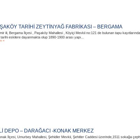
ŞAKÖY TARİHİ ZEYTİNYAĞ FABRİKASI – BERGAMA
mir ili, Bergama İlçesi , Paşaköy Mahallesi , Köyiçi Mevkii no:121 de bulunan tapu kayıtlarınd
 tarihi eskilere dayanmakta olup 1890-1900 arası yapı...
m »
İLİ DEPO – DARAĞACI -KONAK MERKEZ
nak İlçesi, Umurbey Mahallesi, Şehidler Mevkii, Şehitler Caddesi üzerinde,1511 sokağa çephe