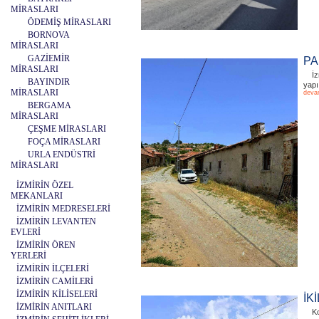
MİRASLARI
ÖDEMİŞ MİRASLARI
BORNOVA
MİRASLARI
GAZİEMİR
PA
MİRASLARI
İz
BAYINDIR
yapı
MİRASLARI
deva
BERGAMA
MİRASLARI
ÇEŞME MİRASLARI
FOÇA MİRASLARI
URLA ENDÜSTRİ
MİRASLARI
İZMİRİN ÖZEL
MEKANLARI
İZMİRİN MEDRESELERİ
İZMİRİN LEVANTEN
EVLERİ
İZMİRİN ÖREN
YERLERİ
İZMİRİN İLÇELERİ
İZMİRİN CAMİLERİ
İZMİRİN KİLİSELERİ
İK
İZMİRİN ANITLARI
Ko