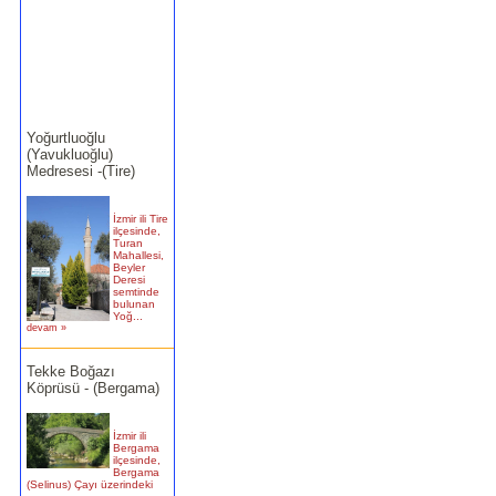
Yoğurtluoğlu
(Yavukluoğlu)
Medresesi -(Tire)
İzmir ili Tire
ilçesinde,
Turan
Mahallesi,
Beyler
Deresi
semtinde
bulunan
Yoğ...
devam »
Tekke Boğazı
Köprüsü - (Bergama)
İzmir ili
Bergama
ilçesinde,
Bergama
(Selinus) Çayı üzerindeki
bu köprün�...
devam »