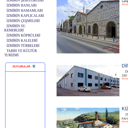
İZMİRİN ŞEHİTLİKLERİ
sahip
deva
İZMİRİN HANLARI
İZMİRİN HAMAMLARI
İZMİRİN KAPLICALARI
İZMİRİN ÇEŞMELERİ
İZMİRİN SU
KEMERLERİ
İZMİRİN KÖPRÜLERİ
İZMİRİN KALELERİ
İZMİRİN TÜRBELERİ
TARİH VE KÜLTÜR
TURİZMİ
Dİ
DUYURULAR
Di
160 
deva
KI
18
kaza
deva