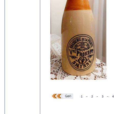
-
-
-
1
2
3
4