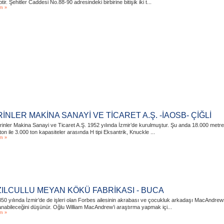
tir. Şehitler Caddesi No.88-90 adresindeki birbirine bitişik iki t...
m »
RİNLER MAKİNA SANAYİ VE TİCARET A.Ş. -İAOSB- ÇİĞLİ
rinler Makina Sanayi ve Ticaret A.Ş. 1952 yılında İzmir’de kurulmuştur. Şu anda 18.000 metrek
ton ile 3.000 ton kapasiteler arasında H tipi Eksantrik, Knuckle ...
m »
ZILCULLU MEYAN KÖKÜ FABRİKASI - BUCA
50 yılında İzmir’de de işleri olan Forbes ailesinin akrabası ve çocukluk arkadaşı MacAndre
nabileceğini düşünür. Oğlu William MacAndrew’i araştırma yapmak içi...
m »