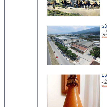
SÜ
S
taşı
deva
ES
Ko
Cafe
deva