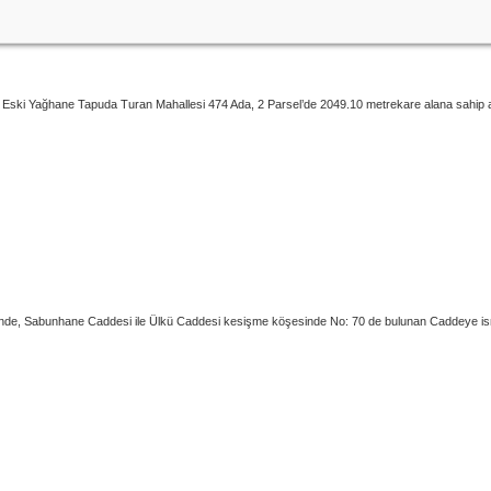
Eski Yağhane Tapuda Turan Mahallesi 474 Ada, 2 Parsel’de 2049.10 metrekare alana sahip av
, Sabunhane Caddesi ile Ülkü Caddesi kesişme köşesinde No: 70 de bulunan Caddeye is