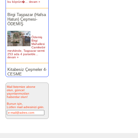
Birgi Taşpazar (Hafsa
Hatun) Çeşmesi-
ÖDEMİŞ
Ödemiş
Birgi
Mahallesi
Camikebir
mevkiinde, Taşpazar semti
253 ada 4 parselde...
devam »
Kitabesiz Çeşmeler 4-
ÇEŞME
Resimde
görülen
Mail listemize abone
çeşme
olun, güncel
İnkilap
yayınlarımızdan
Caddesi
haberdar olun!
üzerinde
yer alan
Bunun için,
çarşı
Lütfen mail adresinizi girin.
bitiminde...
devam »
Marifi Dergahı Şeyh
Yusuf Efendi
Çeşmesi-ÇEŞME