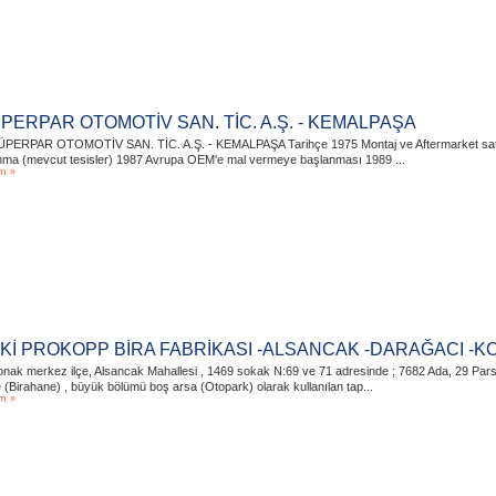
PERPAR OTOMOTİV SAN. TİC. A.Ş. - KEMALPAŞA
ÜPERPAR OTOMOTİV SAN. TİC. A.Ş. - KEMALPAŞA Tarihçe 1975 Montaj ve Aftermarket satışın
nma (mevcut tesisler) 1987 Avrupa OEM'e mal vermeye başlanması 1989 ...
m »
Kİ PROKOPP BİRA FABRİKASI -ALSANCAK -DARAĞACI -
nak merkez ilçe, Alsancak Mahallesi , 1469 sokak N:69 ve 71 adresinde ; 7682 Ada, 29 Parsel
 (Birahane) , büyük bölümü boş arsa (Otopark) olarak kullanılan tap...
m »