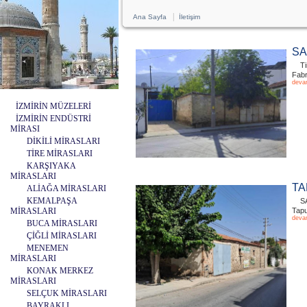
|
Ana Sayfa
İletişim
SA
T
Fabr
deva
İZMİRİN MÜZELERİ
İZMİRİN ENDÜSTRİ
MİRASI
DİKİLİ MİRASLARI
TİRE MİRASLARI
KARŞIYAKA
MİRASLARI
TA
ALİAĞA MİRASLARI
KEMALPAŞA
S
MİRASLARI
Tapu
deva
BUCA MİRASLARI
ÇİĞLİ MİRASLARI
MENEMEN
MİRASLARI
KONAK MERKEZ
MİRASLARI
SELÇUK MİRASLARI
BAYRAKLI