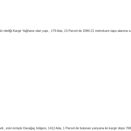
aki niteliği Kargir Yağhane olan yapı , 179 Ada, 13 Parsel de 2080.21 metrekare tapu alanına sa
li , eski ismiyle Darağaç bölgesi, 1412 Ada, 1 Parsel de bulunan yanyana iki kargir depo 76