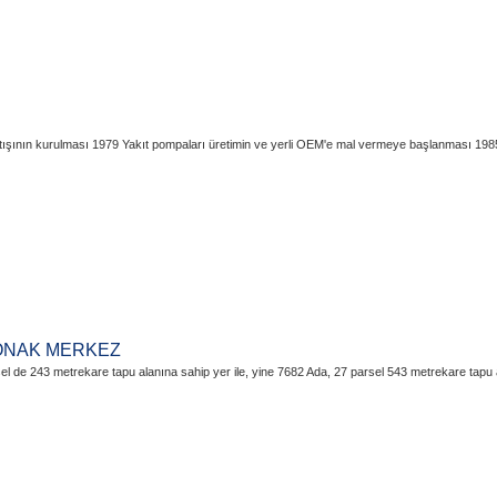
ın kurulması 1979 Yakıt pompaları üretimin ve yerli OEM'e mal vermeye başlanması 1985
KONAK MERKEZ
 de 243 metrekare tapu alanına sahip yer ile, yine 7682 Ada, 27 parsel 543 metrekare tapu 