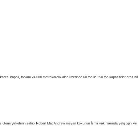
aresi kapalı, toplam 24.000 metrekarelik alan üzerinde 60 ton ile 250 ton kapasiteler arasında
ws Gemi Şirketi’nin sahibi Robert MacAndrew meyan kökünün İzmir yakınlarında yetiştiğini ve