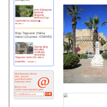
İzmir ili Bergama
ilçesinde,
Bergama
(Selinus) Çayı
üzerindeki bu köprün�...
devam »
Birgi Taşpazar (Hafsa
Hatun) Çeşmesi- ÖDEMİŞ
Ödemiş Birgi
Mahallesi
Camikebir
mevkiinde,
Taşpazar semti 253 ada 4
parselde...
devam »
Kitabesiz Çeşmeler 4-
ÇEŞME
Mail listemize abone
olun, güncel
yayınlarımızdan
haberdar olun!
Resimde
görülen çeşme
Bunun için,
İnkilap Caddesi
Lütfen mail adresinizi girin.
üzerinde yer
alan çarşı
bitiminde...
devam »