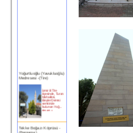
Yoğurtluoğlu (Yavukluoğlu)
Medresesi -(Tire)
İzmir ili Tire
ilçesinde, Turan
Mahallesi,
Beyler Deresi
semtinde
bulunan Yoğ...
devam »
Tekke Boğazı Köprüsü -
(Bergama)