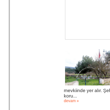
Marifi Dergahı Şeyh Yusuf
Efendi Çeşmesi-ÇEŞME
MARİFİ
DERGÂHI ŞEYH
YUSUF EFENDİ
ÇEŞMESİ Yeri:
Kale Sokak ile Hamam S...
devam »
Hacı Ahmet Ağa Çeşmesi
- Mermerli Çeşme -URLA
Hacı Ahmed Ağa
Çeşmesi -
Mermerli Çeşme
– 1645/1646
Camiatik
Mahalles...
devam »
ÇORAKKAPI
(TAŞRAKAPI) CAMİ -
mevkiinde yer alır. Şeh
MERKEZ
koru...
devam »
Çorakkapı
Camii, Basmane
Garı’nın