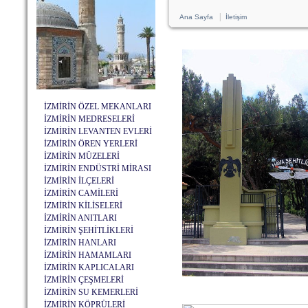
|
Ana Sayfa
İletişim
İZMİRİN ÖZEL MEKANLARI
İZMİRİN MEDRESELERİ
İZMİRİN LEVANTEN EVLERİ
İZMİRİN ÖREN YERLERİ
İZMİRİN MÜZELERİ
İZMİRİN ENDÜSTRİ MİRASI
İZMİRİN İLÇELERİ
İZMİRİN CAMİLERİ
İZMİRİN KİLİSELERİ
İZMİRİN ANITLARI
İZMİRİN ŞEHİTLİKLERİ
İZMİRİN HANLARI
İZMİRİN HAMAMLARI
İZMİRİN KAPLICALARI
İZMİRİN ÇEŞMELERİ
İZMİRİN SU KEMERLERİ
İZMİRİN KÖPRÜLERİ