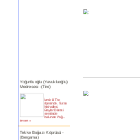
Yoğurtluoğlu (Yavukluoğlu)
Medresesi -(Tire)
İzmir ili Tire
ilçesinde, Turan
Mahallesi,
Beyler Deresi
semtinde
bulunan Yoğ...
devam »
Tekke Boğazı Köprüsü -
(Bergama)