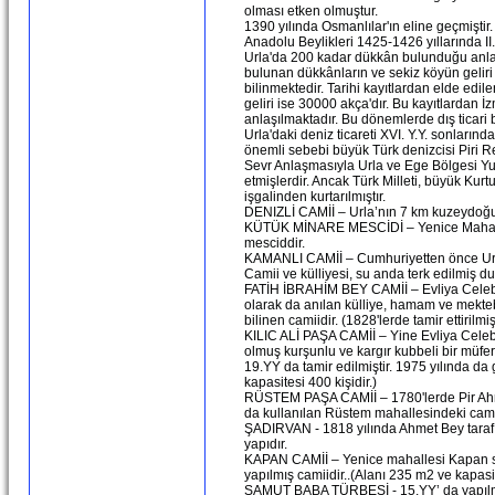
olması etken olmuştur.
1390 yılında Osmanlılar'ın eline geçmiştir
Anadolu Beylikleri 1425-1426 yıllarında II.
Urla'da 200 kadar dükkân bulunduğu anlaşı
bulunan dükkânların ve sekiz köyün geliri 
bilinmektedir. Tarihi kayıtlardan elde edi
geliri ise 30000 akça'dır. Bu kayıtlardan İ
anlaşılmaktadır. Bu dönemlerde dış ticari
Urla'daki deniz ticareti XVI. Y.Y. sonları
önemli sebebi büyük Türk denizcisi Piri Re
Sevr Anlaşmasıyla Urla ve Ege Bölgesi Yunan
etmişlerdir. Ancak Türk Milleti, büyük Kur
işgalinden kurtarılmıştır.
DENIZLİ CAMİİ – Urla’nın 7 km kuzeydoğus
KÜTÜK MİNARE MESCİDİ – Yenice Mahalle 
mesciddir.
KAMANLI CAMİİ – Cumhuriyetten önce Urla'
Camii ve külliyesi, su anda terk edilmiş d
FATİH İBRAHİM BEY CAMİİ – Evliya Celebi'n
olarak da anılan külliye, hamam ve mekteb
bilinen camiidir. (1828'lerde tamir ettirilm
KILIC ALİ PAŞA CAMİİ – Yine Evliya Celebi'
olmuş kurşunlu ve kargır kubbeli bir müferr
19.YY da tamir edilmiştir. 1975 yılında da
kapasitesi 400 kişidir.)
RÜSTEM PAŞA CAMİİ – 1780'lerde Pir Ahme
da kullanılan Rüstem mahallesindeki camiid
ŞADIRVAN - 1818 yılında Ahmet Bey tarafı
yapıdır.
KAPAN CAMİİ – Yenice mahallesi Kapan sok
yapılmış camiidir..(Alanı 235 m2 ve kapasit
SAMUT BABA TÜRBESİ - 15.YY’ da yapılmış