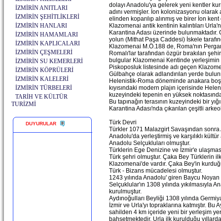
dolayı Anadolu'ya gelerek yeni kentler kurm
İZMİRİN ANITLARI
adını vermişler. İon kolonizasyonu olarak 
İZMİRİN ŞEHİTLİKLERİ
elinden koparılıp alınmış ve birer İon ken
İZMİRİN HANLARI
Klazomenai antik kentinin kalıntıları Urla
Karantina Adası üzerinde bulunmaktadır. Çık
İZMİRİN HAMAMLARI
yolun (Mithat Paşa Caddesi) İskele tarafı
İZMİRİN KAPLICALARI
Klazomenai M.Ö.188 de, Roma'nın Pergamon 
İZMİRİN ÇEŞMELERİ
Romalı'lar tarafından özgür bırakılan şeh
bulgular Klazomenai Kentinde yerleşimin 
İZMİRİN SU KEMERLERİ
Piskoposluk listesinde adı geçen Klazomen
İZMİRİN KÖPRÜLERİ
Gülbahçe olarak adlandırılan yerde bulun
İZMİRİN KALELERİ
Helenistik-Roma döneminde anakara boşalt
İZMİRİN TÜRBELERİ
kıyısındaki modern plajın içerisinde Helen
kuzeyindeki tepenin en yüksek noktasında
TARİH VE KÜLTÜR
Bu tapınağın terasının kuzeyindeki bir yığ
TURİZMİ
Karantina Adası'nda çıkarılan çeşitli arkeo
Türk Devri
DUYURULAR
Türkler 1071 Malazgirt Savaşından sonra A
Anadolu'da yerleştirmiş ve karşılıklı kültür
Anadolu Selçukluları olmuştur.
Türklerin Ege Denizine ve İzmir'e ulaşması 1
Türk şehri olmuştur. Çaka Bey Türklerin il
Klazomenai'de vardır. Çaka Bey'in kurduğu 
Türk - Bizans mücadelesi olmuştur.
1243 yılında Anadolu' giren Baycu Noyan 
Selçuklular'ın 1308 yılında yıkılmasıyla A
kurulmuştur.
Aydınoğulları Beyliği 1308 yılında Germiy
İzmir ve Urla'yı topraklarına katmıştır. Bu
sahilden 4 km içeride yeni bir yerleşim yer
bahsetmektedir. Urla ilk kurulduğu yıllard