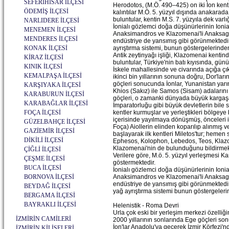
SEFERİHİSAR İLÇESİ
Herodotos, (M.Ö. 490–425) on iki İon kent
ÖDEMİŞ İLÇESİ
kalıntılar M.Ö. 5. yüzyıl dışında anakarad
buluntular, kentin M.S. 7. yüzyıla dek var
NARLIDERE İLÇESİ
İonialı gözlemci doğa düşünürlerinin Ion
MENEMEN İLÇESİ
Anaksimandros ve Klazomenai'li Anaksagoras
MENDERES İLÇESİ
endüstriye de yansımış gibi görünmektedir
KONAK İLÇESİ
ayrıştırma sistemi, bunun göstergelerinden 
Antik zeytinyağı işliği, Klazomenai kentinde
KİRAZ İLÇESİ
buluntular, Türkiye'nin batı kıyısında, gün
KINIK İLÇESİ
İskele mahallesinde ve civarında açığa çıkar
KEMALPAŞA İLÇESİ
ikinci bin yıllarının sonuna doğru, Dor'l
göçleri sonucunda İonlar, Yunanistan yar
KARŞIYAKA İLÇESİ
Khios (Sakız) ile Samos (Sisam) adalarını
KARABURUN İLÇESİ
göçleri, o zamanki dünyada büyük kargaşala
KARABAĞLAR İLÇESİ
İmparatorluğu gibi büyük devletlerin bile s
FOÇA İLÇESİ
kentler kurmuşlar ve yerleştikleri bölgeye
içerisinde yayılmaya dönüşmüş, önceleri ik
GÜZELBAHÇE İLÇESİ
Foça) Aiollerin elinden koparılıp alınmış 
GAZİEMİR İLÇESİ
başlayarak ilk kentleri Miletos'tur; hemen
DİKİLİ İLÇESİ
Ephesos, Kolophon, Lebedos, Teos, Klazome
Klazomenai'nin de bulunduğunu bildirmekte
ÇİĞLİ İLÇESİ
Verilere göre, M.ö. 5. yüzyıl yerleşmesi K
ÇEŞME İLÇESİ
göstermektedir.
BUCA İLÇESİ
İonialı gözlemci doğa düşünürlerinin Ion
BORNOVA İLÇESİ
Anaksimandros ve Klazomenai'li Anaksagoras
endüstriye de yansımış gibi görünmektedir.
BEYDAĞ İLÇESİ
yağ ayrıştırma sistemi bunun göstergelerin
BERGAMA İLÇESİ
BAYRAKLI İLÇESİ
Helenistik - Roma Devri
Urla çok eski bir yerleşim merkezi özelliği
İZMİRİN CAMİLERİ
2000 yıllarının sonlarında Ege göçleri son
İon'lar Anadolu'ya geçerek İzmir Körfezi
İZMİRİN KİLİSELERİ