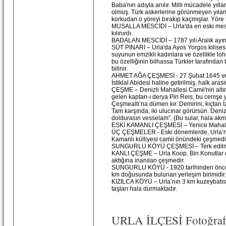
Baba'nın adıyla anılır. Milli mücadele yıll
olmuş. Türk askerlerine görünmeyen yıla
korkudan o yöreyi bırakıp kaçmışlar. Yöre
MUSALLA MESCİDİ – Urla'da en eski mesc
kılınırdı.
BADALAN MESCİDİ – 1787 yılı Aralık ayında
SÜT PINARI – Urla'da Ayos Yorgos kilisesi
suyunun emzikli kadınlara ve özellikle lo
bu özelliğinin bilhassa Türkler tarafında
bilinir.
AHMET AĞA ÇEŞMESİ - 27 Şubat 1645 ve 16 
İstiklal Abidesi haline getirilmiş, halk a
ÇEŞME – Denizli Mahallesi Camii'nin altı
gelen kaptan-ı derya Piri Reis, bu cemşe ya
Çeşmealtı’na dümen kır. Demirini, kıçtan İz
Tam karşında, iki ulucınar görürsün. Denizl
doldurasın vesselam”. (Bu sular, hala akma
ESKİ KAMANLI ÇEŞMESİ – Yenice Mahalles
ÜÇ ÇEŞMELER - Eski dönemlerde, Urla’nın
Kamanlı külliyesi camii önündeki çeşmedir
SUNGURLU KÖYÜ ÇEŞMESİ – Terk edilmiş
KANLI ÇEŞME – Urla Koop. Bin Konutlar di
aktığına inanılan çeşmedir.
SUNGURLU KÖYÜ - 1920 tarihinden önceki T
km doğusunda bulunan yerleşim birimidir.
KIZILCA KÖYÜ – Urla’nın 3 km kuzeybatısın
taşları hala durmaktadır.
URLA İLÇESİ Fotoğraf 