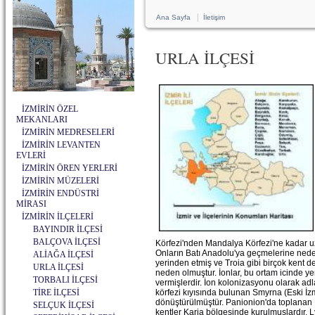
|
Ana Sayfa
İletişim
URLA İLÇESİ
İZMİRİN ÖZEL
MEKANLARI
İZMİRİN MEDRESELERİ
İZMİRİN LEVANTEN
EVLERİ
İZMİRİN ÖREN YERLERİ
İZMİRİN MÜZELERİ
İZMİRİN ENDÜSTRİ
MİRASI
İZMİRİN İLÇELERİ
BAYINDIR İLÇESİ
BALÇOVA İLÇESİ
Körfezi'nden Mandalya Körfezi'ne kadar uz
Onların Batı Anadolu'ya geçmelerine ned
ALİAĞA İLÇESİ
yerinden etmiş ve Troia gibi birçok kent dev
URLA İLÇESİ
neden olmuştur. İonlar, bu ortam icinde ye
TORBALI İLÇESİ
vermişlerdir. İon kolonizasyonu olarak adl
TİRE İLÇESİ
körfezi kıyısında bulunan Smyrna (Eski İzmi
dönüştürülmüştür. Panionion'da toplanan İ
SELÇUK İLÇESİ
kentler Karia bölgesinde kurulmuşlardır.