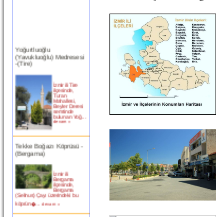
Yoğurtluoğlu
(Yavukluoğlu) Medresesi
-(Tire)
İzmir ili Tire
ilçesinde,
Turan
Mahallesi,
Beyler Deresi
semtinde
bulunan Yoğ...
devam »
Tekke Boğazı Köprüsü -
(Bergama)
İzmir ili
Bergama
ilçesinde,
Bergama
(Selinus) Çayı üzerindeki bu
köprün�...
devam »
Birgi Taşpazar (Hafsa