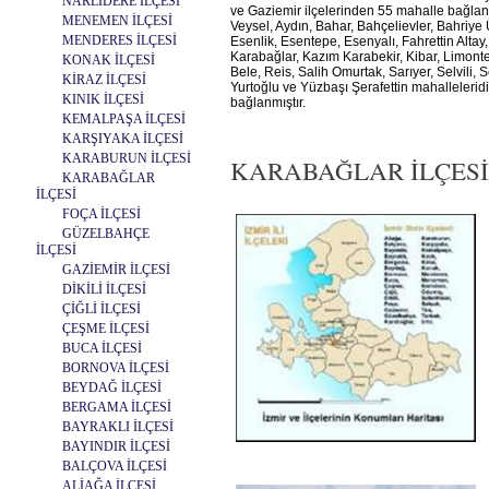
NARLIDERE İLÇESİ
ve Gaziemir ilçelerinden 55 mahalle bağlanm
MENEMEN İLÇESİ
Veysel, Aydın, Bahar, Bahçelievler, Bahriy
MENDERES İLÇESİ
Esenlik, Esentepe, Esenyalı, Fahrettin Alt
Karabağlar, Kazım Karabekir, Kibar, Limont
KONAK İLÇESİ
Bele, Reis, Salih Omurtak, Sarıyer, Selvili
KİRAZ İLÇESİ
Yurtoğlu ve Yüzbaşı Şerafettin mahalleleridi
KINIK İLÇESİ
bağlanmıştır.
KEMALPAŞA İLÇESİ
KARŞIYAKA İLÇESİ
KARABURUN İLÇESİ
KARABAĞLAR İLÇESİ Fo
KARABAĞLAR
İLÇESİ
FOÇA İLÇESİ
GÜZELBAHÇE
İLÇESİ
GAZİEMİR İLÇESİ
DİKİLİ İLÇESİ
ÇİĞLİ İLÇESİ
ÇEŞME İLÇESİ
BUCA İLÇESİ
BORNOVA İLÇESİ
BEYDAĞ İLÇESİ
BERGAMA İLÇESİ
BAYRAKLI İLÇESİ
BAYINDIR İLÇESİ
BALÇOVA İLÇESİ
ALİAĞA İLÇESİ