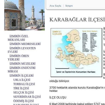
|
Ana Sayfa
İletişim
KARABAĞLAR İLÇESİ
B
İ
G
İZMİRİN ÖZEL
ç
MEKANLARI
İZMİRİN MEDRESELERİ
İZMİRİN LEVANTEN
İ
EVLERİ
k
İZMİRİN ÖREN
e
YERLERİ
b
İZMİRİN MÜZELERİ
R
İZMİRİN ENDÜSTRİ
k
MİRASI
B
İZMİRİN İLÇELERİ
k
URLA İLÇESİ
olduğu biliniyor.
TORBALI İLÇESİ
3700 hektarlık alanda kurulu Karabağlar'ın nü
TİRE İLÇESİ
hektar.
SELÇUK İLÇESİ
SEFERİHİSAR İLÇESİ
İLÇE OLUŞU
ÖDEMİŞ İLÇESİ
6 Mart 2008 tarihinde kabul edilen 5747 say