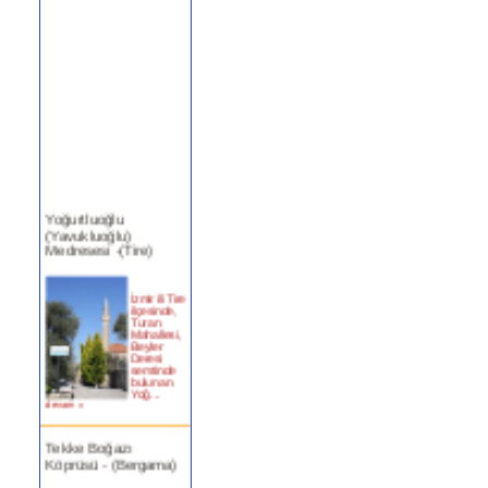
Yoğurtluoğlu
(Yavukluoğlu)
Medresesi -(Tire)
İzmir ili Tire
ilçesinde,
Turan
Mahallesi,
Beyler
Deresi
semtinde
bulunan
Yoğ...
devam »
Tekke Boğazı
Köprüsü - (Bergama)