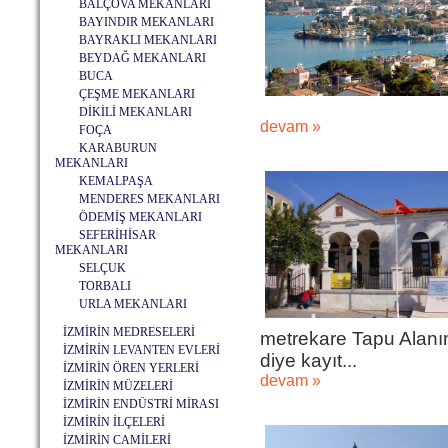
BALÇOVA MEKANLARI
BAYINDIR MEKANLARI
BAYRAKLI MEKANLARI
BEYDAĞ MEKANLARI
BUCA
ÇEŞME MEKANLARI
DİKİLİ MEKANLARI
devam »
FOÇA
KARABURUN
MEKANLARI
KEMALPAŞA
MENDERES MEKANLARI
ÖDEMİŞ MEKANLARI
SEFERİHİSAR
MEKANLARI
SELÇUK
TORBALI
URLA MEKANLARI
İZMİRİN MEDRESELERİ
metrekare Tapu Alanına
İZMİRİN LEVANTEN EVLERİ
diye kayıt...
İZMİRİN ÖREN YERLERİ
devam »
İZMİRİN MÜZELERİ
İZMİRİN ENDÜSTRİ MİRASI
İZMİRİN İLÇELERİ
İZMİRİN CAMİLERİ