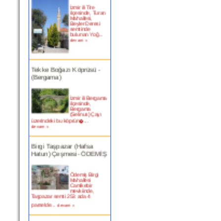
İzmir ili Tire
ilçesinde, Turan
Mahallesi,
Beyler Deresi
semtinde
bulunan Yoğ...
devam »
Tekke Boğazı Köprüsü -
(Bergama)
İzmir ili Bergama
ilçesinde,
Bergama
(Selinus) Çayı
üzerindeki bu köprün�...
devam »
Birgi Taşpazar (Hafsa
Hatun) Çeşmesi- ÖDEMİŞ
Ödemiş Birgi
Mahallesi
Camikebir
mevkiinde,
Taşpazar semti 253 ada 4
parselde...
devam »
Kitabesiz Çeşmeler 4-