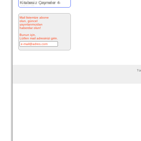
ÇEŞME
Resimde
Mail listemize abone
görülen çeşme
olun, güncel
İnkilap Caddesi
yayınlarımızdan
üzerinde yer
haberdar olun!
alan çarşı
bitiminde...
Bunun için,
devam »
Lütfen mail adresinizi girin.
Marifi Dergahı Şeyh Yusuf
Efendi Çeşmesi-ÇEŞME
MARİFİ
Tüm
DERGÂHI ŞEYH
YUSUF EFENDİ
ÇEŞMESİ Yeri:
Kale Sokak ile Hamam S...
devam »
Hacı Ahmet Ağa Çeşmesi
- Mermerli Çeşme -URLA
Hacı Ahmed Ağa
Çeşmesi -
Mermerli Çeşme
– 1645/1646
Camiatik
Mahalles...
devam »