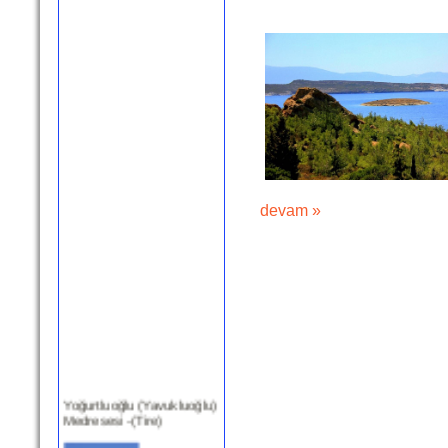
devam »
Yoğurtluoğlu (Yavukluoğlu)
Medresesi -(Tire)