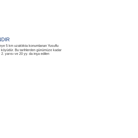
NDIR
 ilçeye 5 km uzaklıkta konumlanan Yusuflu
k köyüdür. Bu tarihlerden günümüze kadar
 2. yarısı ve 20 yy. da inşa edilen