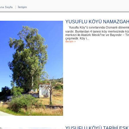
|
na Sayfa
İletişim
YUSUFLU KÖYÜ NAMAZGAH 
Yusuflu Köy‟ü sınırlarında Osmanlı dönemi
vardır. Bunlardan 4 tanesi köy merkezinde kü
merkezi ile Atatürk Mevki‟ne ve Bayındır – T
çeşmedir. Köy i...
devam »
YUSUFLU KÖYÜ TARİHİ ESKİ