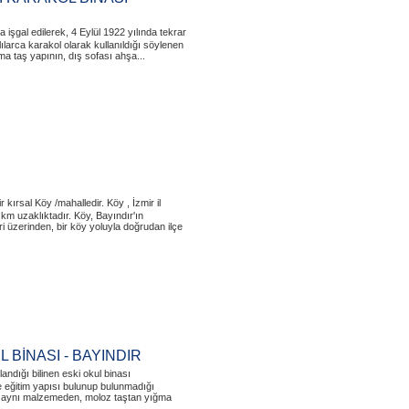
 işgal edilerek, 4 Eylül 1922 yılında tekrar
larca karakol olarak kullanıldığı söylenen
ma taş yapının, dış sofası ahşa...
ir kırsal Köy /mahalledir. Köy , İzmir il
m uzaklıktadır. Köy, Bayındır'ın
i üzerinden, bir köy yoluyla doğrudan ilçe
 BİNASI - BAYINDIR
ndığı bilinen eski okul binası
e eğitim yapısı bulunup bulunmadığı
ile aynı malzemeden, moloz taştan yığma