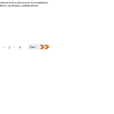
eleneksel konut dokusunun korunabilmesi
llanıcı tarafından sahiplenilmesi
-
-
2
3