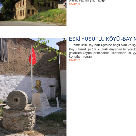
olarak yapılmıştır. Yap�...
devam »
ESKİ YUSUFLU KÖYÜ -BAYI
İzmir ilinin Bayındır ilçesine bağlı olan ve
Köyü, kuruluşu 16. Yüzyıla dayanan bir yörü
gelebilen köyün tarihi dokusu içerisinde 19. yy
konutların dışın...
devam »