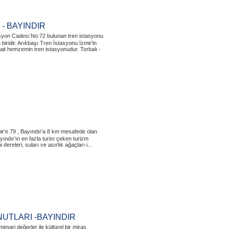
- BAYINDIR
tasyon Cadesi No:72 bulunan tren istasyonu
iridir. Arıkbaşı Tren İstasyonu İzmir'in
ait hemzemin tren istasyonudur. Torbalı -
mir'e 79 , Bayındır'a 8 km mesafede olan
yındır’ın en fazla turist çeken turizm
dereleri, suları ve asırlık ağaçları i...
UTLARI -BAYINDIR
imari değerler ile kültürel bir miras