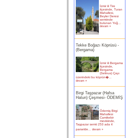
İzmir ili Tire
ilçesinde, Turan
Mahallesi,
Beyler Deresi
semtinde
bulunan Yoğ...
devam »
Tekke Boğazı Köprüsü -
(Bergama)
İzmir ili Bergama
ilçesinde,
Bergama
(Selinus) Çayı
üzerindeki bu köprün�...
devam »
Birgi Taşpazar (Hafsa
Hatun) Çeşmesi- ÖDEMİŞ
Ödemiş Birgi
Mahallesi
Camikebir
mevkiinde,
Taşpazar semti 253 ada 4
parselde...
devam »
Kitabesiz Çeşmeler 4-