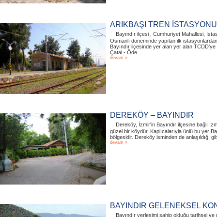
ARIKBAŞI TREN İSTASYONU 
Bayındır ilçesi , Cumhuriyet Mahallesi, İs
Osmanlı döneminde yapılan ilk istasyonlardan b
Bayındır ilçesinde yer alan yer alan TCDD'ye 
Çatal - Öde...
devam »
DEREKÖY – BAYINDIR
Dereköy, İzmir'in Bayındır ilçesine bağlı İz
güzel bir köydür. Kaplıcalarıyla ünlü bu yer Ba
bölgesidir. Dereköy isminden de anlaşıldığı gibi 
devam »
BAYINDIR GELENEKSEL KON
Bayındır yerleşimi sahip olduğu tarihsel ve m