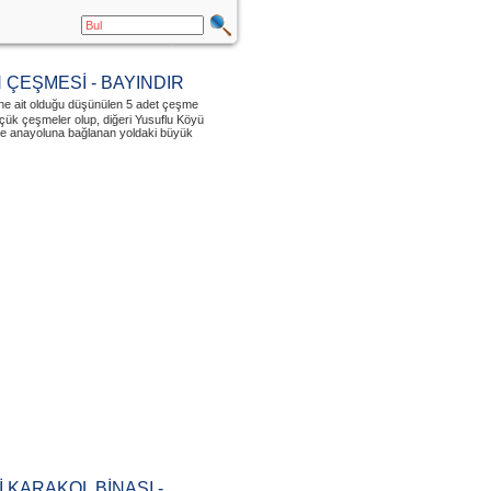
ÇEŞMESİ - BAYINDIR
ne ait olduğu düşünülen 5 adet çeşme
çük çeşmeler olup, diğeri Yusuflu Köyü
ire anayoluna bağlanan yoldaki büyük
 KARAKOL BİNASI -