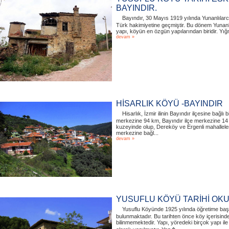
BAYINDIR.
Bayındır, 30 Mayıs 1919 yılında Yunanlılarca
Türk hakimiyetine geçmiştir. Bu dönem Yunanlı
yapı, köyün en özgün yapılarından biridir. Yığ
devam »
HİSARLIK KÖYÜ -BAYINDIR
Hisarlık, İzmir ilinin Bayındır ilçesine bağlı b
merkezine 94 km, Bayındır ilçe merkezine 14 k
kuzeyinde olup, Dereköy ve Ergenli mahalleler
merkezine bağl...
devam »
YUSUFLU KÖYÜ TARİHİ OKUL
Yusuflu Köyünde 1925 yılında öğretime başla
bulunmaktadır. Bu tarihten önce köy içerisind
bilinmemektedir. Yapı, yöredeki birçok yapı 