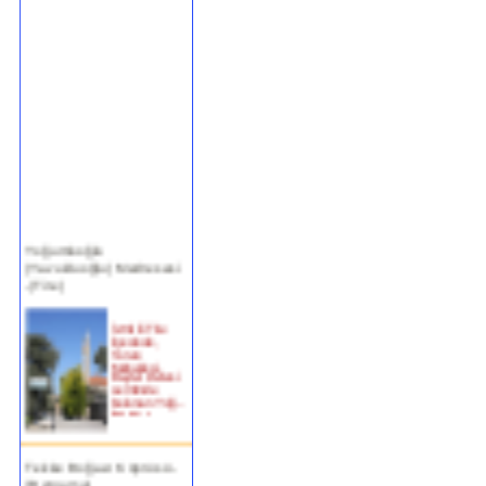
Yoğurtluoğlu
(Yavukluoğlu) Medresesi
-(Tire)
İzmir ili Tire
ilçesinde,
Turan
Mahallesi,
Beyler Deresi
semtinde
bulunan Yoğ...
devam »
Tekke Boğazı Köprüsü -
(Bergama)