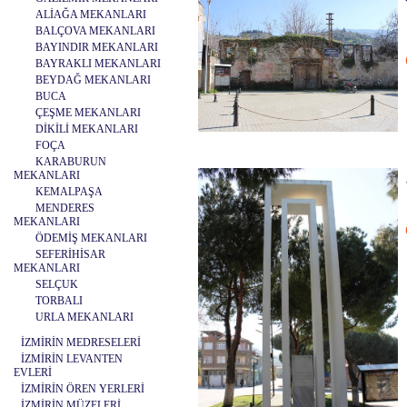
ALİAĞA MEKANLARI
BALÇOVA MEKANLARI
BAYINDIR MEKANLARI
BAYRAKLI MEKANLARI
BEYDAĞ MEKANLARI
BUCA
ÇEŞME MEKANLARI
DİKİLİ MEKANLARI
FOÇA
KARABURUN
MEKANLARI
KEMALPAŞA
MENDERES
MEKANLARI
ÖDEMİŞ MEKANLARI
SEFERİHİSAR
MEKANLARI
SELÇUK
TORBALI
URLA MEKANLARI
İZMİRİN MEDRESELERİ
İZMİRİN LEVANTEN
EVLERİ
İZMİRİN ÖREN YERLERİ
İZMİRİN MÜZELERİ