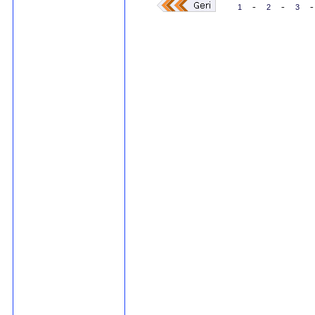
-
-
-
1
2
3