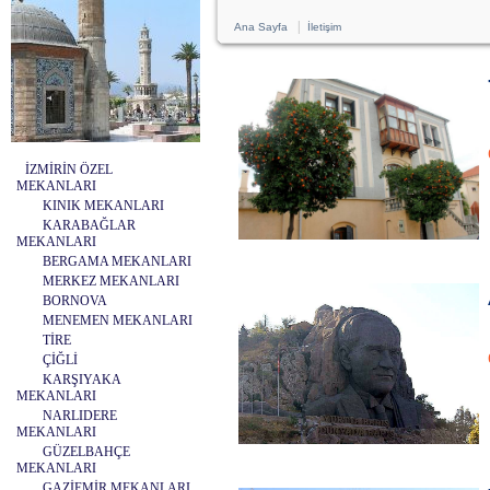
|
Ana Sayfa
İletişim
İZMİRİN ÖZEL
MEKANLARI
KINIK MEKANLARI
KARABAĞLAR
MEKANLARI
BERGAMA MEKANLARI
MERKEZ MEKANLARI
BORNOVA
MENEMEN MEKANLARI
TİRE
ÇİĞLİ
KARŞIYAKA
MEKANLARI
NARLIDERE
MEKANLARI
GÜZELBAHÇE
MEKANLARI
GAZİEMİR MEKANLARI