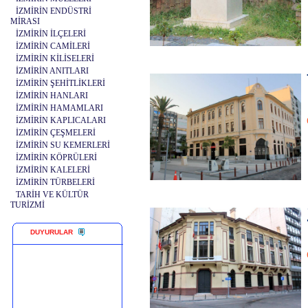
İZMİRİN ENDÜSTRİ
MİRASI
İZMİRİN İLÇELERİ
İZMİRİN CAMİLERİ
İZMİRİN KİLİSELERİ
İZMİRİN ANITLARI
İZMİRİN ŞEHİTLİKLERİ
İZMİRİN HANLARI
İZMİRİN HAMAMLARI
İZMİRİN KAPLICALARI
İZMİRİN ÇEŞMELERİ
İZMİRİN SU KEMERLERİ
İZMİRİN KÖPRÜLERİ
İZMİRİN KALELERİ
İZMİRİN TÜRBELERİ
TARİH VE KÜLTÜR
TURİZMİ
DUYURULAR