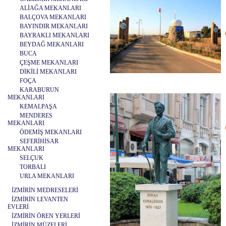
ALİAĞA MEKANLARI
BALÇOVA MEKANLARI
BAYINDIR MEKANLARI
BAYRAKLI MEKANLARI
BEYDAĞ MEKANLARI
BUCA
ÇEŞME MEKANLARI
DİKİLİ MEKANLARI
FOÇA
KARABURUN
MEKANLARI
KEMALPAŞA
MENDERES
MEKANLARI
ÖDEMİŞ MEKANLARI
SEFERİHİSAR
MEKANLARI
SELÇUK
TORBALI
URLA MEKANLARI
İZMİRİN MEDRESELERİ
İZMİRİN LEVANTEN
EVLERİ
İZMİRİN ÖREN YERLERİ
İZMİRİN MÜZELERİ