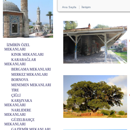
|
Ana Sayfa
İletişim
İZMİRİN ÖZEL
MEKANLARI
KINIK MEKANLARI
KARABAĞLAR
MEKANLARI
BERGAMA MEKANLARI
MERKEZ MEKANLARI
BORNOVA
MENEMEN MEKANLARI
TİRE
ÇİĞLİ
KARŞIYAKA
MEKANLARI
NARLIDERE
MEKANLARI
GÜZELBAHÇE
MEKANLARI
GAZİEMİR MEKANLARI