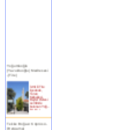
Yoğurtluoğlu
(Yavukluoğlu) Medresesi
-(Tire)
İzmir ili Tire
ilçesinde,
Turan
Mahallesi,
Beyler Deresi
semtinde
bulunan Yoğ...
devam »
Tekke Boğazı Köprüsü -
(Bergama)