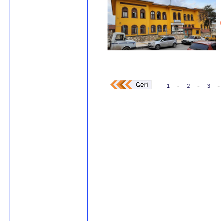
-
-
-
1
2
3