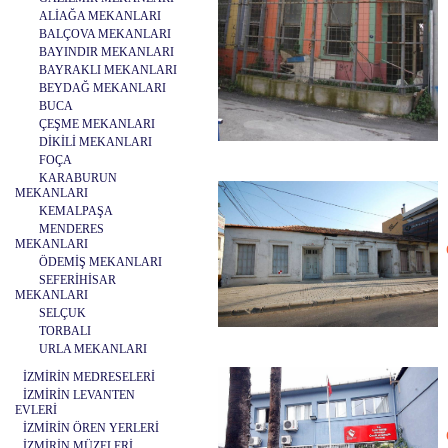
ALİAĞA MEKANLARI
BALÇOVA MEKANLARI
BAYINDIR MEKANLARI
BAYRAKLI MEKANLARI
BEYDAĞ MEKANLARI
BUCA
ÇEŞME MEKANLARI
DİKİLİ MEKANLARI
FOÇA
KARABURUN
MEKANLARI
KEMALPAŞA
MENDERES
MEKANLARI
ÖDEMİŞ MEKANLARI
SEFERİHİSAR
MEKANLARI
SELÇUK
TORBALI
URLA MEKANLARI
İZMİRİN MEDRESELERİ
İZMİRİN LEVANTEN
EVLERİ
İZMİRİN ÖREN YERLERİ
İZMİRİN MÜZELERİ