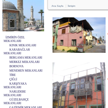
|
Ana Sayfa
İletişim
İZMİRİN ÖZEL
MEKANLARI
KINIK MEKANLARI
KARABAĞLAR
MEKANLARI
BERGAMA MEKANLARI
MERKEZ MEKANLARI
BORNOVA
MENEMEN MEKANLARI
TİRE
ÇİĞLİ
KARŞIYAKA
MEKANLARI
NARLIDERE
MEKANLARI
GÜZELBAHÇE
MEKANLARI
GAZİEMİR MEKANLARI