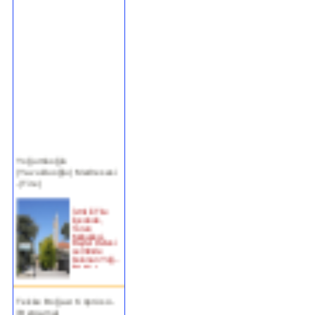
Yoğurtluoğlu
(Yavukluoğlu) Medresesi
-(Tire)
İzmir ili Tire
ilçesinde,
Turan
Mahallesi,
Beyler Deresi
semtinde
bulunan Yoğ...
devam »
Tekke Boğazı Köprüsü -
(Bergama)