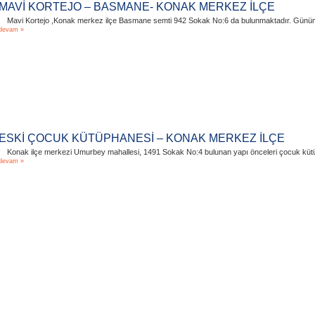
MAVİ KORTEJO – BASMANE- KONAK MERKEZ İLÇE
Mavi Kortejo ,Konak merkez ilçe Basmane semti 942 Sokak No:6 da bulunmaktadır. Günümüze
devam »
ESKİ ÇOCUK KÜTÜPHANESİ – KONAK MERKEZ İLÇE
Konak ilçe merkezi Umurbey mahallesi, 1491 Sokak No:4 bulunan yapı önceleri çocuk kütüph
devam »