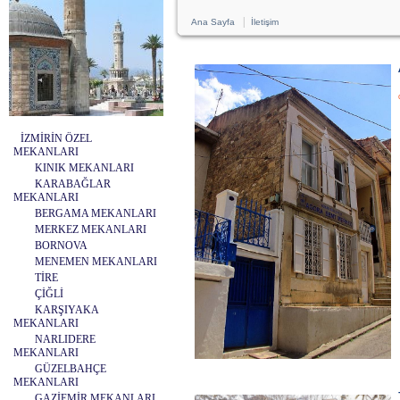
|
Ana Sayfa
İletişim
İZMİRİN ÖZEL
MEKANLARI
KINIK MEKANLARI
KARABAĞLAR
MEKANLARI
BERGAMA MEKANLARI
MERKEZ MEKANLARI
BORNOVA
MENEMEN MEKANLARI
TİRE
ÇİĞLİ
KARŞIYAKA
MEKANLARI
NARLIDERE
MEKANLARI
GÜZELBAHÇE
MEKANLARI
GAZİEMİR MEKANLARI