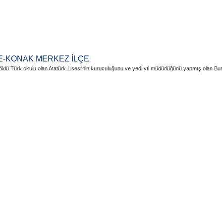
E-KONAK MERKEZ İLÇE
lü Türk okulu olan Atatürk Lisesi'nin kuruculuğunu ve yedi yıl müdürlüğünü yapmış olan Bur