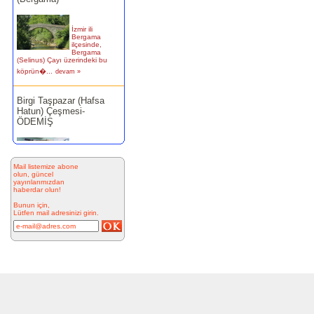
İzmir ili
Bergama
ilçesinde,
Bergama
(Selinus) Çayı üzerindeki bu
köprün�...
devam »
Birgi Taşpazar (Hafsa
Hatun) Çeşmesi-
ÖDEMİŞ
Ödemiş Birgi
Mahallesi
Camikebir
mevkiinde,
Mail listemize abone
Taşpazar semti 253 ada 4
olun, güncel
yayınlarımızdan
parselde...
devam »
haberdar olun!
Bunun için,
Kitabesiz Çeşmeler 4-
Lütfen mail adresinizi girin.
ÇEŞME
Resimde
görülen çeşme
İnkilap
Caddesi
üzerinde yer
alan çarşı
bitiminde...
devam »