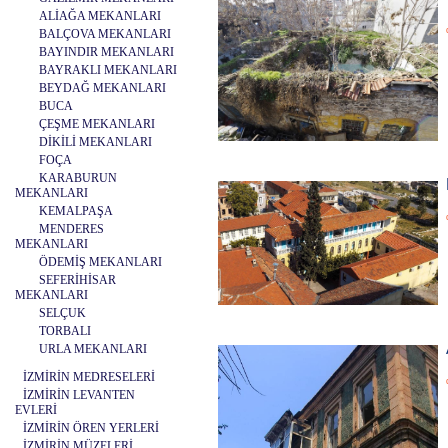
ALİAĞA MEKANLARI
BALÇOVA MEKANLARI
BAYINDIR MEKANLARI
BAYRAKLI MEKANLARI
BEYDAĞ MEKANLARI
BUCA
ÇEŞME MEKANLARI
DİKİLİ MEKANLARI
FOÇA
KARABURUN
MEKANLARI
KEMALPAŞA
MENDERES
MEKANLARI
ÖDEMİŞ MEKANLARI
SEFERİHİSAR
MEKANLARI
SELÇUK
TORBALI
URLA MEKANLARI
İZMİRİN MEDRESELERİ
İZMİRİN LEVANTEN
EVLERİ
İZMİRİN ÖREN YERLERİ
İZMİRİN MÜZELERİ