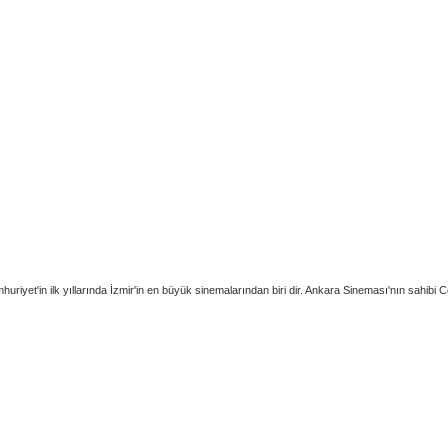
iyet'in ilk yıllarında İzmir'in en büyük sinemalarından biri dir. Ankara Sineması'nın sahibi C