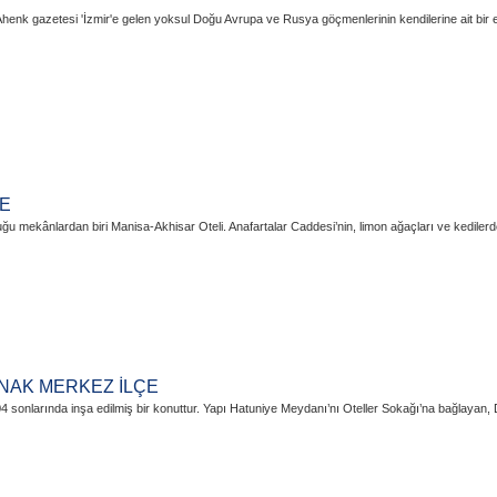
Ahenk gazetesi 'İzmir'e gelen yoksul Doğu Avrupa ve Rusya göçmenlerinin kendilerine ait bir ev
ÇE
uğu mekânlardan biri Manisa-Akhisar Oteli. Anafartalar Caddesi’nin, limon ağaçları ve kedilerd
ONAK MERKEZ İLÇE
onlarında inşa edilmiş bir konuttur. Yapı Hatuniye Meydanı’nı Oteller Sokağı’na bağlayan, D