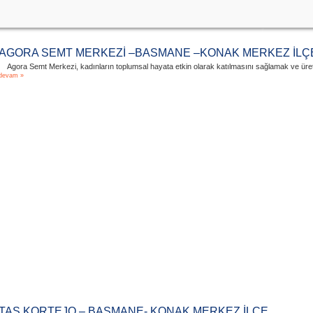
AGORA SEMT MERKEZİ –BASMANE –KONAK MERKEZ İLÇ
Agora Semt Merkezi, kadınların toplumsal hayata etkin olarak katılmasını sağlamak ve üret
devam »
TAŞ KORTEJO – BASMANE- KONAK MERKEZ İLÇE