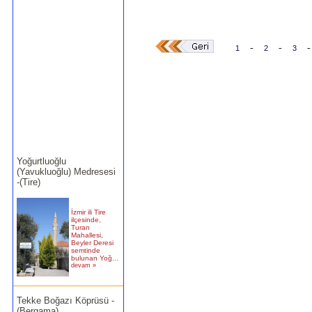
-
-
-
1
2
3
Yoğurtluoğlu
(Yavukluoğlu) Medresesi
-(Tire)
İzmir ili Tire
ilçesinde,
Turan
Mahallesi,
Beyler Deresi
semtinde
bulunan Yoğ...
devam »
Tekke Boğazı Köprüsü -
(Bergama)