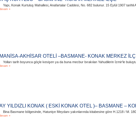
Yapı, Konak Kurtuluş Mahallesi, Anafartalar Caddesi, No. 682 bulunur. 15 Eylül 1907 tarihli 
devam »
MANİSA-AKHİSAR OTELİ –BASMANE- KONAK MERKEZ İL
Yolları tarih boyunca göçle kesişen ya da buna mecbur bırakılan Yahudilerin İzmir’le buluşt
devam »
AY YILDIZLI KONAK ( ESKİ KONAK OTEL )– BASMANE – K
Bina Basmane bölgesinde, Hatuniye Meydanı yakınlarında kitabesine göre H.1218 / M. 1804 s
devam »