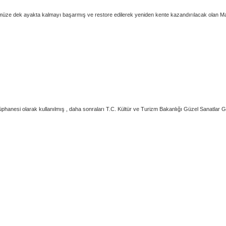
 dek ayakta kalmayı başarmış ve restore edilerek yeniden kente kazandırılacak olan Mavi Ko
anesi olarak kullanılmış , daha sonraları T.C. Kültür ve Turizm Bakanlığı Güzel Sanatlar Ge