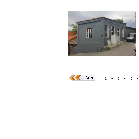
-
-
-
1
2
3