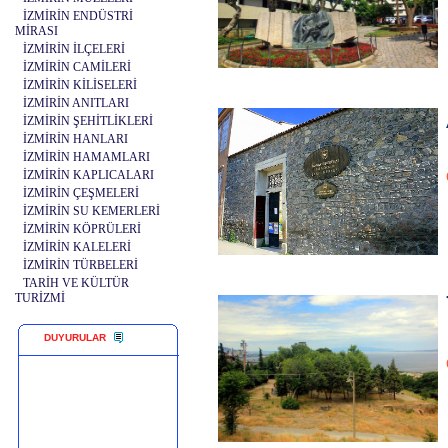
İZMİRİN ENDÜSTRİ
MİRASI
İZMİRİN İLÇELERİ
İZMİRİN CAMİLERİ
İZMİRİN KİLİSELERİ
İZMİRİN ANITLARI
İZMİRİN ŞEHİTLİKLERİ
İZMİRİN HANLARI
İZMİRİN HAMAMLARI
İZMİRİN KAPLICALARI
İZMİRİN ÇEŞMELERİ
İZMİRİN SU KEMERLERİ
İZMİRİN KÖPRÜLERİ
İZMİRİN KALELERİ
İZMİRİN TÜRBELERİ
TARİH VE KÜLTÜR
TURİZMİ
DUYURULAR