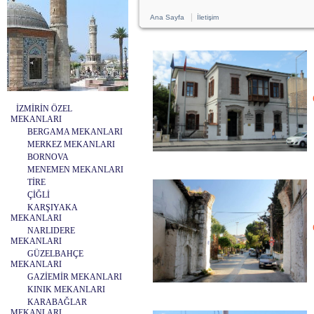
|
Ana Sayfa
İletişim
İZMİRİN ÖZEL
MEKANLARI
BERGAMA MEKANLARI
MERKEZ MEKANLARI
BORNOVA
MENEMEN MEKANLARI
TİRE
ÇİĞLİ
KARŞIYAKA
MEKANLARI
NARLIDERE
MEKANLARI
GÜZELBAHÇE
MEKANLARI
GAZİEMİR MEKANLARI
KINIK MEKANLARI
KARABAĞLAR
MEKANLARI