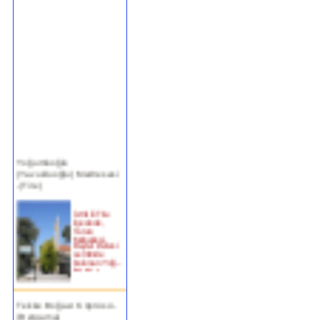
Yoğurtluoğlu
(Yavukluoğlu) Medresesi
-(Tire)
İzmir ili Tire
ilçesinde,
Turan
Mahallesi,
Beyler Deresi
semtinde
bulunan Yoğ...
devam »
Tekke Boğazı Köprüsü -
(Bergama)