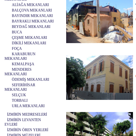
ALİAĞA MEKANLARI
BALÇOVA MEKANLARI
BAYINDIR MEKANLARI
BAYRAKLI MEKANLARI
BEYDAĞ MEKANLARI
BUCA
ÇEŞME MEKANLARI
DİKİLİ MEKANLARI
FOÇA
KARABURUN
MEKANLARI
KEMALPAŞA
MENDERES
MEKANLARI
ÖDEMİŞ MEKANLARI
SEFERİHİSAR
MEKANLARI
SELÇUK
TORBALI
URLA MEKANLARI
İZMİRİN MEDRESELERİ
İZMİRİN LEVANTEN
EVLERİ
İZMİRİN ÖREN YERLERİ
İZMİRİN MÜZELERİ