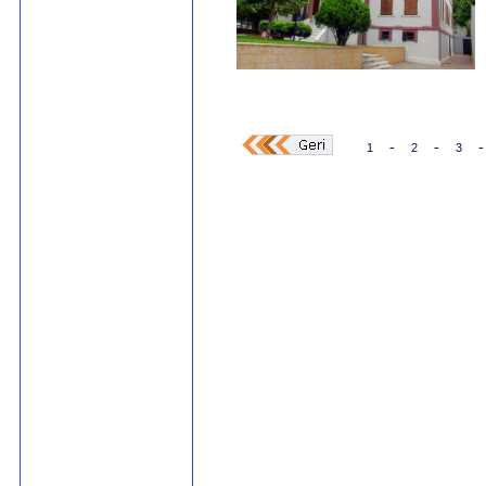
-
-
-
1
2
3