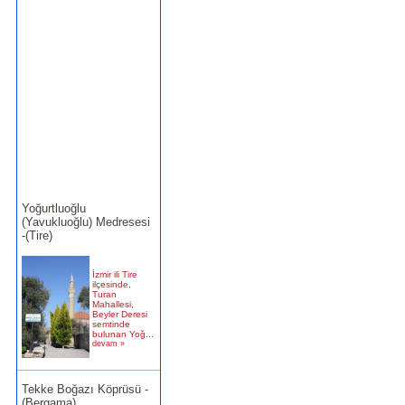
Yoğurtluoğlu
(Yavukluoğlu) Medresesi
-(Tire)
İzmir ili Tire
ilçesinde,
Turan
Mahallesi,
Beyler Deresi
semtinde
bulunan Yoğ...
devam »
Tekke Boğazı Köprüsü -
(Bergama)