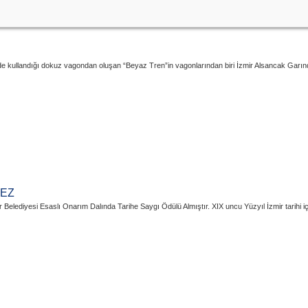
e kullandığı dokuz vagondan oluşan “Beyaz Tren”in vagonlarından biri İzmir Alsancak Garında
KEZ
lediyesi Esaslı Onarım Dalında Tarihe Saygı Ödülü Almıştır. XIX uncu Yüzyıl İzmir tarihi için