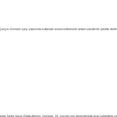
arşısı Osmanlı çarşı yapısında kullanılan arasta kelimesinin anlamı paralel bir şekilde dizil
nda Tarihe Saygı Ödülü Almıştır. Göztepe, 19. yüzyılın son dönemlerinde ticari sebeplerle zen