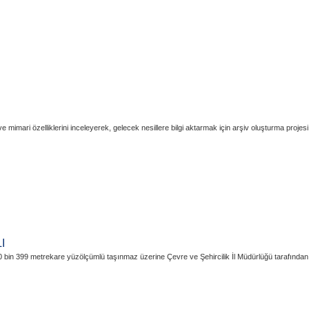
mimari özelliklerini inceleyerek, gelecek nesillere bilgi aktarmak için arşiv oluşturma projesi 
I
10 bin 399 metrekare yüzölçümlü taşınmaz üzerine Çevre ve Şehircilik İl Müdürlüğü tarafından 