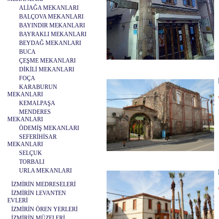
ALİAĞA MEKANLARI
BALÇOVA MEKANLARI
BAYINDIR MEKANLARI
BAYRAKLI MEKANLARI
BEYDAĞ MEKANLARI
BUCA
ÇEŞME MEKANLARI
DİKİLİ MEKANLARI
FOÇA
KARABURUN
MEKANLARI
KEMALPAŞA
MENDERES
MEKANLARI
ÖDEMİŞ MEKANLARI
SEFERİHİSAR
MEKANLARI
SELÇUK
TORBALI
URLA MEKANLARI
İZMİRİN MEDRESELERİ
İZMİRİN LEVANTEN
EVLERİ
İZMİRİN ÖREN YERLERİ
İZMİRİN MÜZELERİ