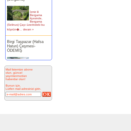
İzmir ili
Bergama
ilçesinde,
Bergama
(Selinus) Çayı üzerindeki bu
köprün�...
devam »
Birgi Taşpazar (Hafsa
Hatun) Çeşmesi-
ÖDEMİŞ
Ödemiş Birgi
Mahallesi
Camikebir
mevkiinde,
Mail listemize abone
Taşpazar semti 253 ada 4
olun, güncel
yayınlarımızdan
parselde...
devam »
haberdar olun!
Bunun için,
Kitabesiz Çeşmeler 4-
Lütfen mail adresinizi girin.
ÇEŞME
Resimde
görülen çeşme
İnkilap
Caddesi
üzerinde yer
alan çarşı
bitiminde...
devam »