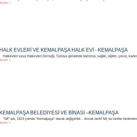
devam »
HALK EVLERİ VE KEMALPAŞA HALK EVİ - KEMALPAŞA
Halkevleri veya Halkevleri Derneği, Türkiye genelinde barınma, sağlık, eğitim, çevre, kadın
devam »
KEMALPAŞA BELEDİYESİ VE BİNASI –KEMALPAŞA
“Nif” adı, 1923 yılında “Kemalpaşa” olarak değiştirildi… Ancak tarihî Nif, bu tarihte birde
devam »