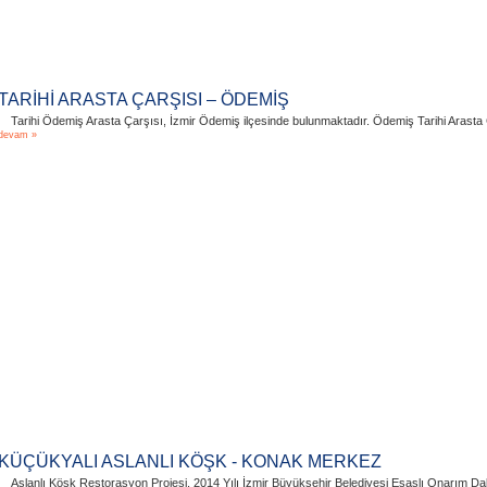
TARİHİ ARASTA ÇARŞISI – ÖDEMİŞ
Tarihi Ödemiş Arasta Çarşısı, İzmir Ödemiş ilçesinde bulunmaktadır. Ödemiş Tarihi Arasta Ç
devam »
KÜÇÜKYALI ASLANLI KÖŞK - KONAK MERKEZ
Aslanlı Köşk Restorasyon Projesi, 2014 Yılı İzmir Büyükşehir Belediyesi Esaslı Onarım Dalı