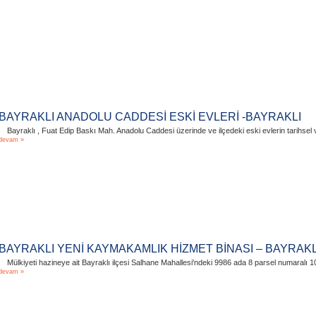
BAYRAKLI ANADOLU CADDESİ ESKİ EVLERİ -BAYRAKLI
Bayraklı , Fuat Edip Baskı Mah. Anadolu Caddesi üzerinde ve ilçedeki eski evlerin tarihsel ve 
devam »
BAYRAKLI YENİ KAYMAKAMLIK HİZMET BİNASI – BAYRAKL
Mülkiyeti hazineye ait Bayraklı ilçesi Salhane Mahallesi'ndeki 9986 ada 8 parsel numaralı 
devam »