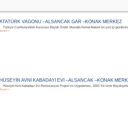
ATATÜRK VAGONU –ALSANCAK GAR –KONAK MERKEZ
Türkiye Cumhuriyetinin Kurucusu Büyük Önder Mustafa Kemal Atatürk’ün yurt içi gezilerind
devam »
HÜSEYİN AVNİ KABADAYI EVİ –ALSANCAK –KONAK MER
Hüseyin Avni Kabadayı Evi Restorasyon Projesi ve Uygulaması, 2003 Yılı İzmir Büyükşehir Be
devam »