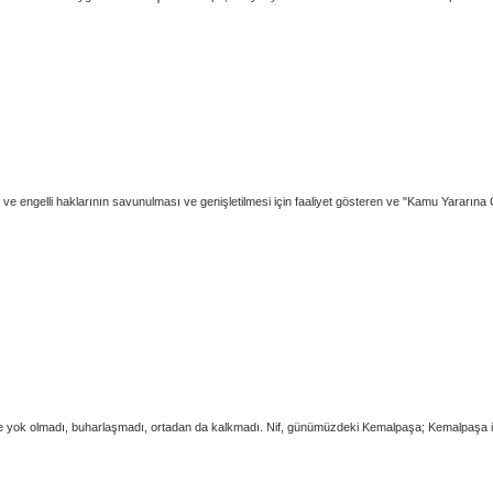
 ve engelli haklarının savunulması ve genişletilmesi için faaliyet gösteren ve "Kamu Yararına
nbire yok olmadı, buharlaşmadı, ortadan da kalkmadı. Nif, günümüzdeki Kemalpaşa; Kemalpaşa is