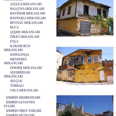
ALİAĞA MEKANLARI
BALÇOVA MEKANLARI
BAYINDIR MEKANLARI
BAYRAKLI MEKANLARI
BEYDAĞ MEKANLARI
BUCA
ÇEŞME MEKANLARI
DİKİLİ MEKANLARI
FOÇA
KARABURUN
MEKANLARI
KEMALPAŞA
MENDERES
MEKANLARI
ÖDEMİŞ MEKANLARI
SEFERİHİSAR
MEKANLARI
SELÇUK
TORBALI
URLA MEKANLARI
İZMİRİN MEDRESELERİ
İZMİRİN LEVANTEN
EVLERİ
İZMİRİN ÖREN YERLERİ
İZMİRİN MÜZELERİ