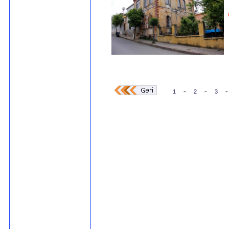
-
-
-
1
2
3