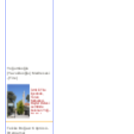
Yoğurtluoğlu
(Yavukluoğlu) Medresesi
-(Tire)
İzmir ili Tire
ilçesinde,
Turan
Mahallesi,
Beyler Deresi
semtinde
bulunan Yoğ...
devam »
Tekke Boğazı Köprüsü -
(Bergama)