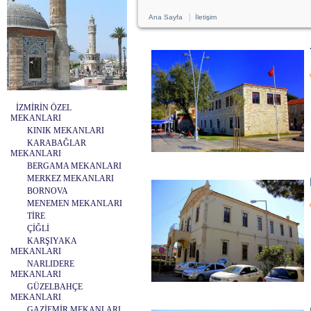
|
Ana Sayfa
İletişim
İZMİRİN ÖZEL
MEKANLARI
KINIK MEKANLARI
KARABAĞLAR
MEKANLARI
BERGAMA MEKANLARI
MERKEZ MEKANLARI
BORNOVA
MENEMEN MEKANLARI
TİRE
ÇİĞLİ
KARŞIYAKA
MEKANLARI
NARLIDERE
MEKANLARI
GÜZELBAHÇE
MEKANLARI
GAZİEMİR MEKANLARI