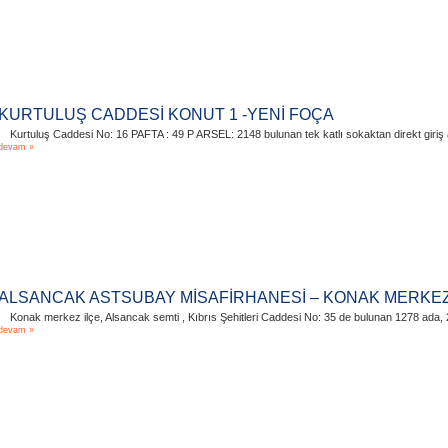
KURTULUŞ CADDESİ KONUT 1 -YENİ FOÇA
Kurtuluş Caddesi No: 16 PAFTA : 49 P ARSEL: 2148 bulunan tek katlı sokaktan direkt giriş ala
devam »
ALSANCAK ASTSUBAY MİSAFİRHANESİ – KONAK MERKE
Konak merkez ilçe, Alsancak semti , Kıbrıs Şehitleri Caddesi No: 35 de bulunan 1278 ada, 29
devam »