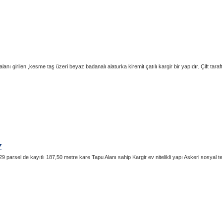
nı girilen ,kesme taş üzeri beyaz badanalı alaturka kiremit çatılı kargir bir yapıdır. Çift ta
Z
 parsel de kayıtlı 187,50 metre kare Tapu Alanı sahip Kargir ev nitelikli yapı Askeri sosyal t