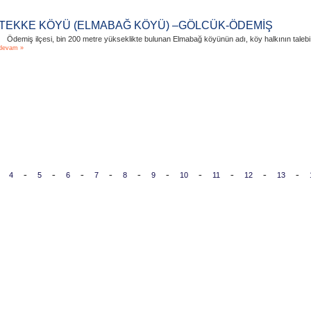
TEKKE KÖYÜ (ELMABAĞ KÖYÜ) –GÖLCÜK-ÖDEMİŞ
Ödemiş ilçesi, bin 200 metre yükseklikte bulunan Elmabağ köyünün adı, köy halkının talebi ü
devam »
-
-
-
-
-
-
-
-
-
-
4
5
6
7
8
9
10
11
12
13