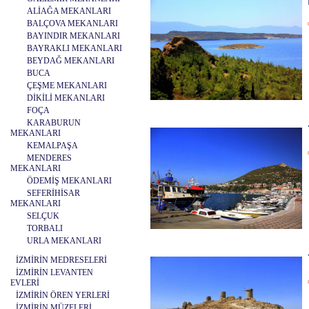
ALİAĞA MEKANLARI
BALÇOVA MEKANLARI
BAYINDIR MEKANLARI
BAYRAKLI MEKANLARI
BEYDAĞ MEKANLARI
BUCA
ÇEŞME MEKANLARI
DİKİLİ MEKANLARI
FOÇA
KARABURUN
MEKANLARI
KEMALPAŞA
MENDERES
MEKANLARI
ÖDEMİŞ MEKANLARI
SEFERİHİSAR
MEKANLARI
SELÇUK
TORBALI
URLA MEKANLARI
İZMİRİN MEDRESELERİ
İZMİRİN LEVANTEN
EVLERİ
İZMİRİN ÖREN YERLERİ
İZMİRİN MÜZELERİ