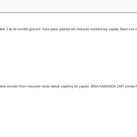
tip de kendini gösrerir: Kare planlı (planda tek mekanlı) münferit taş yapılar, Basit sıra evler, 
na önceleri Rum misyoner okulu olarak yapılmış bir yapıdır. BİNA HAKKINDA 1897 yılında Rumla