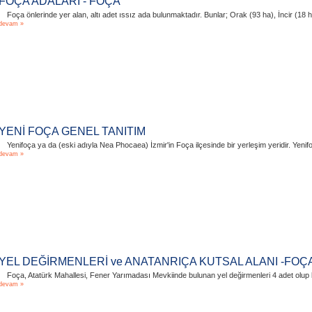
FOÇA ADALARI - FOÇA
Foça önlerinde yer alan, altı adet ıssız ada bulunmaktadır. Bunlar; Orak (93 ha), İncir (18 
devam »
YENİ FOÇA GENEL TANITIM
Yenifoça ya da (eski adıyla Nea Phocaea) İzmir'in Foça ilçesinde bir yerleşim yeridir. Yen
devam »
YEL DEĞİRMENLERİ ve ANATANRIÇA KUTSAL ALANI -FOÇ
Foça, Atatürk Mahallesi, Fener Yarımadası Mevkiinde bulunan yel değirmenleri 4 adet olup b
devam »