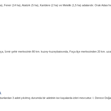
ha), Fener (14 ha), Atatürk (5 ha), Kartdere (2 ha) ve Metelik (1,5 ha) adalarıdır. Orak Adası
ifoça, İzmir şehir merkezinin 80 km. kuzey-kuzeybatısında, Foça ilçe merkezinden 20 km. uzakt
A
unlardan 3 adeti yıkılmış durumda bir adetinin ise kayalarda izleri mevcuttur. I. Derece Doğal