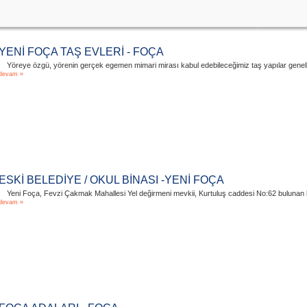
YENİ FOÇA TAŞ EVLERİ - FOÇA
Yöreye özgü, yörenin gerçek egemen mimari mirası kabul edebileceğimiz taş yapılar genellikle 3 
devam »
ESKİ BELEDİYE / OKUL BİNASI -YENİ FOÇA
Yeni Foça, Fevzi Çakmak Mahallesi Yel değirmeni mevkii, Kurtuluş caddesi No:62 bulunan bi
devam »