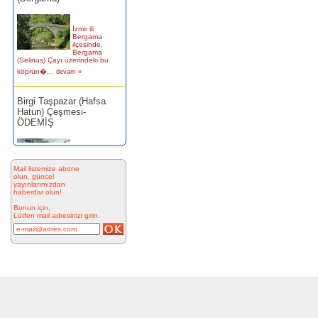
İzmir ili
Bergama
ilçesinde,
Bergama
(Selinus) Çayı üzerindeki bu
köprün�...
devam »
Birgi Taşpazar (Hafsa
Hatun) Çeşmesi-
ÖDEMİŞ
Ödemiş Birgi
Mahallesi
Camikebir
mevkiinde,
Mail listemize abone
Taşpazar semti 253 ada 4
olun, güncel
parselde...
devam »
yayınlarımızdan
haberdar olun!
Bunun için,
Kitabesiz Çeşmeler 4-
Lütfen mail adresinizi girin.
ÇEŞME
Resimde
görülen çeşme
İnkilap
Caddesi
üzerinde yer
alan çarşı
bitiminde...
devam »