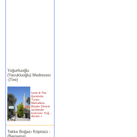
Yoğurtluoğlu
(Yavukluoğlu) Medresesi
-(Tire)
İzmir ili Tire
ilçesinde,
Turan
Mahallesi,
Beyler Deresi
semtinde
bulunan Yoğ...
devam »
Tekke Boğazı Köprüsü -
(Bergama)