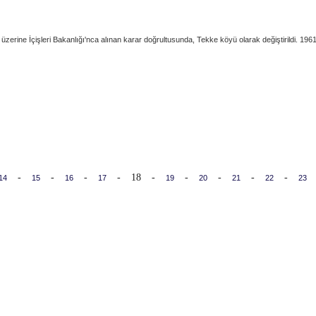
zerine İçişleri Bakanlığı'nca alınan karar doğrultusunda, Tekke köyü olarak değiştirildi. 196
-
-
-
-
18
-
-
-
-
-
14
15
16
17
19
20
21
22
23