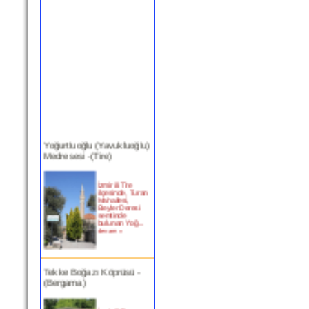
Yoğurtluoğlu (Yavukluoğlu)
Medresesi -(Tire)
İzmir ili Tire
ilçesinde, Turan
Mahallesi,
Beyler Deresi
semtinde
bulunan Yoğ...
devam »
Tekke Boğazı Köprüsü -
(Bergama)
İzmir ili Bergama