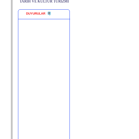
TARİH VE KÜLTÜR TURİZMİ
DUYURULAR