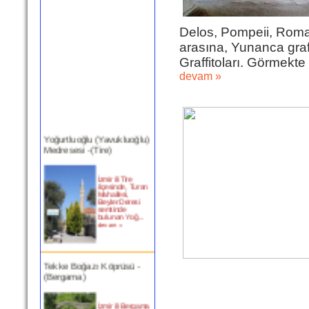
Delos, Pompeii, Roma 
arasına, Yunanca graff
Graffitoları. Görmekte
devam »
Yoğurtluoğlu (Yavukluoğlu)
Medresesi -(Tire)
İzmir ili Tire
ilçesinde, Turan
Mahallesi,
Beyler Deresi
semtinde
bulunan Yoğ...
devam »
Tekke Boğazı Köprüsü -
(Bergama)
İzmir ili Bergama
ilçesinde,