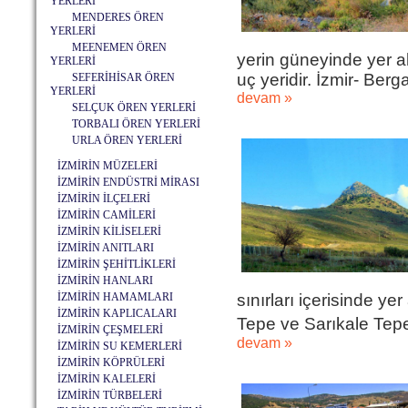
YERLERİ
MENDERES ÖREN
YERLERİ
MEENEMEN ÖREN
yerin güneyinde yer a
YERLERİ
uç yeridir. İzmir- Ber
SEFERİHİSAR ÖREN
YERLERİ
devam »
SELÇUK ÖREN YERLERİ
TORBALI ÖREN YERLERİ
URLA ÖREN YERLERİ
İZMİRİN MÜZELERİ
İZMİRİN ENDÜSTRİ MİRASI
İZMİRİN İLÇELERİ
İZMİRİN CAMİLERİ
İZMİRİN KİLİSELERİ
İZMİRİN ANITLARI
İZMİRİN ŞEHİTLİKLERİ
İZMİRİN HANLARI
İZMİRİN HAMAMLARI
sınırları içerisinde y
İZMİRİN KAPLICALARI
Tepe ve Sarıkale Tepe 
İZMİRİN ÇEŞMELERİ
devam »
İZMİRİN SU KEMERLERİ
İZMİRİN KÖPRÜLERİ
İZMİRİN KALELERİ
İZMİRİN TÜRBELERİ