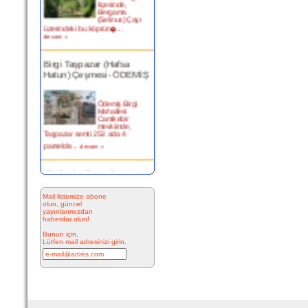
Bergama
(Selinus) Çayı
üzerindeki bu köprün�...
devam »
Birgi Taşpazar (Hafsa
Hatun) Çeşmesi- ÖDEMİŞ
Ödemiş Birgi
Mahallesi
Camikebir
mevkiinde,
Taşpazar semti 253 ada 4
parselde...
devam »
Kitabesiz Çeşmeler 4-
ÇEŞME
Mail listemize abone
olun, güncel
Resimde
yayınlarımızdan
görülen çeşme
haberdar olun!
İnkilap Caddesi
üzerinde yer
Bunun için,
alan çarşı
Lütfen mail adresinizi girin.
bitiminde...
devam »
Marifi Dergahı Şeyh Yusuf
Efendi Çeşmesi-ÇEŞME