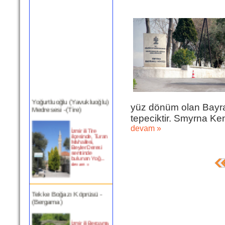
Yoğurtluoğlu (Yavukluoğlu)
Medresesi -(Tire)
yüz dönüm olan Bayrak
tepeciktir. Smyrna Kent
İzmir ili Tire
devam »
ilçesinde, Turan
Mahallesi,
Beyler Deresi
semtinde
bulunan Yoğ...
devam »
Tekke Boğazı Köprüsü -
(Bergama)
İzmir ili Bergama
ilçesinde,