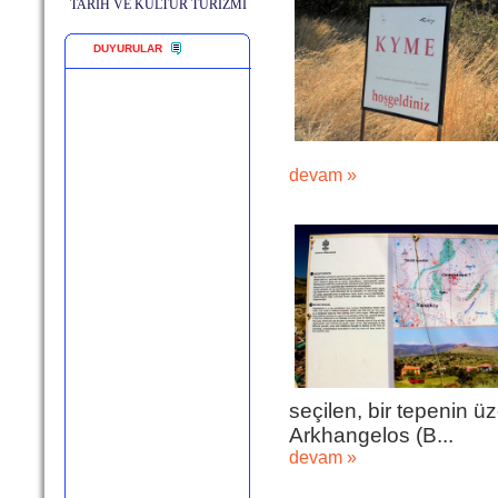
TARİH VE KÜLTÜR TURİZMİ
DUYURULAR
devam »
seçilen, bir tepenin ü
Arkhangelos (B...
devam »