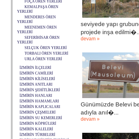
FOÇA ÖREN YERLERİ
KEMALPAŞA ÖREN
YERLERİ
MENDERES ÖREN
YERLERİ
seviyede yapı grubun
MEENEMEN ÖREN
projede inşa edilmi�..
YERLERİ
SEFERİHİSAR ÖREN
devam »
YERLERİ
SELÇUK ÖREN YERLERİ
TORBALI ÖREN YERLERİ
URLA ÖREN YERLERİ
İZMİRİN İLÇELERİ
İZMİRİN CAMİLERİ
İZMİRİN KİLİSELERİ
İZMİRİN ANITLARI
İZMİRİN ŞEHİTLİKLERİ
İZMİRİN HANLARI
İZMİRİN HAMAMLARI
Günümüzde Belevi belde
İZMİRİN KAPLICALARI
adıyla anıl�...
İZMİRİN ÇEŞMELERİ
İZMİRİN SU KEMERLERİ
devam »
İZMİRİN KÖPRÜLERİ
İZMİRİN KALELERİ
İZMİRİN TÜRBELERİ