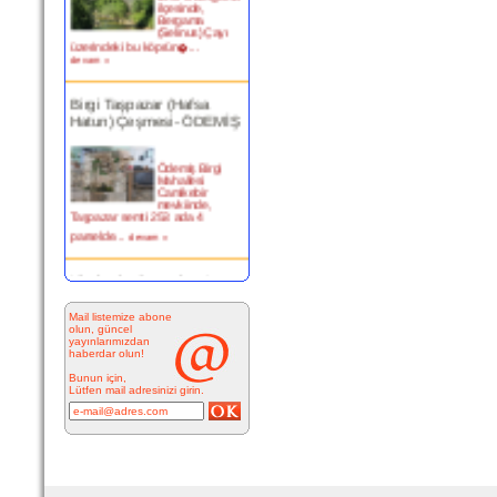
Bergama
(Selinus) Çayı
üzerindeki bu köprün�...
devam »
Birgi Taşpazar (Hafsa
Hatun) Çeşmesi- ÖDEMİŞ
Ödemiş Birgi
Mahallesi
Camikebir
mevkiinde,
Taşpazar semti 253 ada 4
parselde...
devam »
Kitabesiz Çeşmeler 4-
ÇEŞME
Mail listemize abone
olun, güncel
Resimde
yayınlarımızdan
görülen çeşme
haberdar olun!
İnkilap Caddesi
üzerinde yer
Bunun için,
alan çarşı
Lütfen mail adresinizi girin.
bitiminde...
devam »
Marifi Dergahı Şeyh Yusuf
Efendi Çeşmesi-ÇEŞME