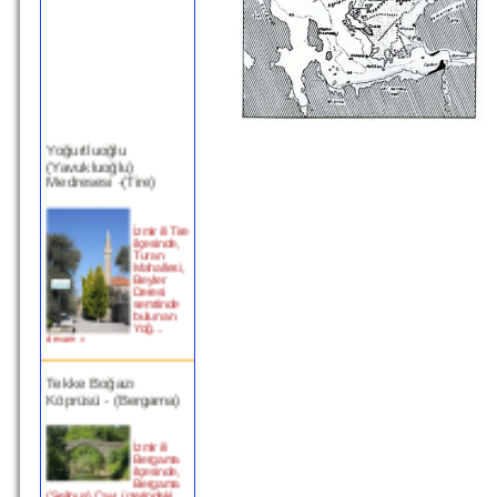
Yoğurtluoğlu
(Yavukluoğlu)
Medresesi -(Tire)
İzmir ili Tire
ilçesinde,
Turan
Mahallesi,
Beyler
Deresi
semtinde
bulunan
Yoğ...
devam »
Tekke Boğazı
Köprüsü - (Bergama)
İzmir ili
Bergama
ilçesinde,
Bergama
(Selinus) Çayı üzerindeki