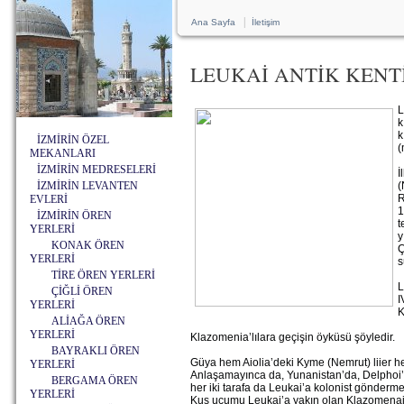
|
Ana Sayfa
İletişim
LEUKAİ ANTİK KENTİ 
L
k
k
İZMİRİN ÖZEL
(
MEKANLARI
İZMİRİN MEDRESELERİ
İ
İZMİRİN LEVANTEN
(
R
EVLERİ
1
İZMİRİN ÖREN
t
YERLERİ
y
KONAK ÖREN
Ç
YERLERİ
s
TİRE ÖREN YERLERİ
L
ÇİĞLİ ÖREN
I
YERLERİ
K
ALİAĞA ÖREN
YERLERİ
Klazomenia’lılara geçişin öyküsü şöyledir.
BAYRAKLI ÖREN
Güya hem Aiolia’deki Kyme (Nemrut) liier hem
YERLERİ
Anlaşamayınca da, Yunanistan’da, Delphoi’
BERGAMA ÖREN
her iki tarafa da Leukai’a kolonist gönderme
YERLERİ
Kuş uçumu Leukai’a yakın olan Klazomenai, 