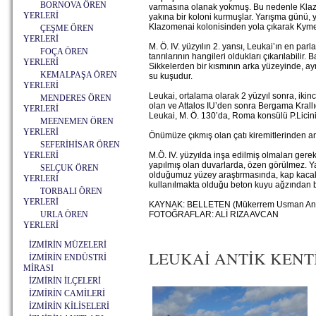
BORNOVA ÖREN
varmasına olanak yokmuş. Bu nedenle Klaz
YERLERİ
yakına bir koloni kurmuşlar. Yarışma günü, 
Klazomenai kolonisinden yola çıkarak Kyme
ÇEŞME ÖREN
YERLERİ
M. Ö. IV. yüzyılın 2. yansı, Leukai’ın en par
FOÇA ÖREN
tanrılarının hangileri oldukları çıkarılabilir
YERLERİ
Sikkelerden bir kısmının arka yüzeyinde, ayn
KEMALPAŞA ÖREN
su kuşudur.
YERLERİ
Leukai, ortalama olarak 2 yüzyıl sonra, ikinc
MENDERES ÖREN
olan ve Attalos IU’den sonra Bergama Krallığı
YERLERİ
Leukai, M. Ö. 130’da, Roma konsülü P.Liciniu
MEENEMEN ÖREN
YERLERİ
Önümüze çıkmış olan çatı kiremitlerinden an
SEFERİHİSAR ÖREN
YERLERİ
M.Ö. IV. yüzyılda inşa edilmiş olmaları gere
yapılmış olan duvarlarda, özen görülmez. Yama
SELÇUK ÖREN
olduğumuz yüzey araştırmasında, kap kacak v
YERLERİ
kullanılmakta olduğu beton kuyu ağzından bel
TORBALI ÖREN
YERLERİ
KAYNAK: BELLETEN (Mükerrem Usman An
URLA ÖREN
FOTOĞRAFLAR: ALİ RIZA AVCAN
YERLERİ
İZMİRİN MÜZELERİ
LEUKAİ ANTİK KENTİ - 
İZMİRİN ENDÜSTRİ
MİRASI
İZMİRİN İLÇELERİ
İZMİRİN CAMİLERİ
İZMİRİN KİLİSELERİ