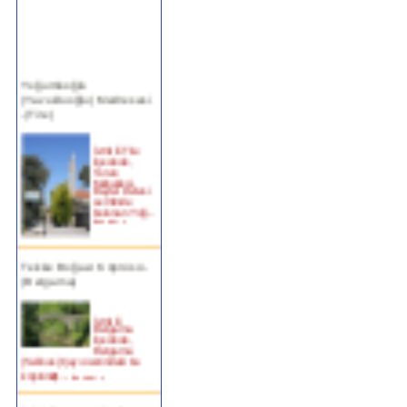
Yoğurtluoğlu
(Yavukluoğlu) Medresesi
-(Tire)
İzmir ili Tire
ilçesinde,
Turan
Mahallesi,
Beyler Deresi
semtinde
bulunan Yoğ...
devam »
Tekke Boğazı Köprüsü -
(Bergama)
İzmir ili
Bergama
ilçesinde,
Bergama
(Selinus) Çayı üzerindeki bu
köprün�...
devam »
Birgi Taşpazar (Hafsa
Hatun) Çeşmesi-