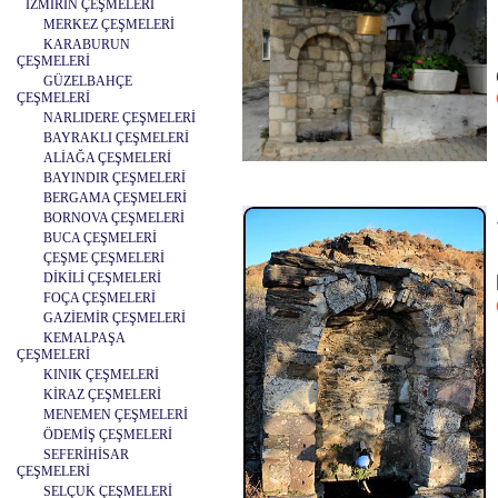
İZMİRİN ÇEŞMELERİ
MERKEZ ÇEŞMELERİ
KARABURUN
ÇEŞMELERİ
GÜZELBAHÇE
ÇEŞMELERİ
NARLIDERE ÇEŞMELERİ
BAYRAKLI ÇEŞMELERİ
ALİAĞA ÇEŞMELERİ
BAYINDIR ÇEŞMELERİ
BERGAMA ÇEŞMELERİ
BORNOVA ÇEŞMELERİ
BUCA ÇEŞMELERİ
ÇEŞME ÇEŞMELERİ
DİKİLİ ÇEŞMELERİ
FOÇA ÇEŞMELERİ
GAZİEMİR ÇEŞMELERİ
KEMALPAŞA
ÇEŞMELERİ
KINIK ÇEŞMELERİ
KİRAZ ÇEŞMELERİ
MENEMEN ÇEŞMELERİ
ÖDEMİŞ ÇEŞMELERİ
SEFERİHİSAR
ÇEŞMELERİ
SELÇUK ÇEŞMELERİ