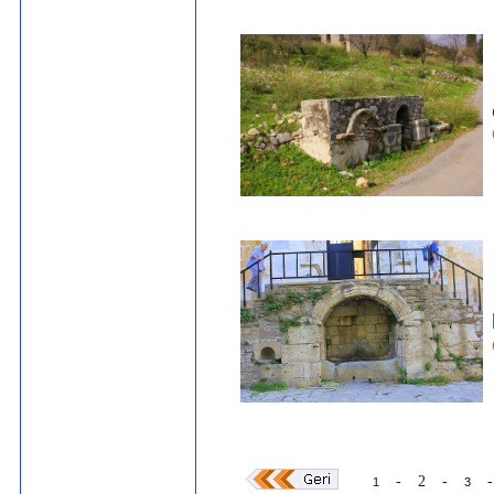
-
2
-
-
1
3