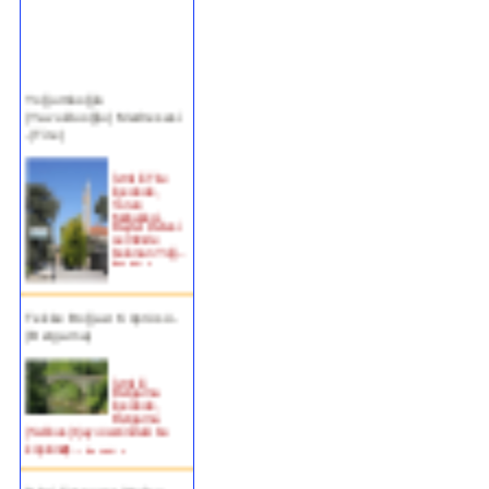
Yoğurtluoğlu
(Yavukluoğlu) Medresesi
-(Tire)
İzmir ili Tire
ilçesinde,
Turan
Mahallesi,
Beyler Deresi
semtinde
bulunan Yoğ...
devam »
Tekke Boğazı Köprüsü -
(Bergama)
İzmir ili
Bergama
ilçesinde,
Bergama
(Selinus) Çayı üzerindeki bu
köprün�...
devam »
Birgi Taşpazar (Hafsa
Hatun) Çeşmesi-