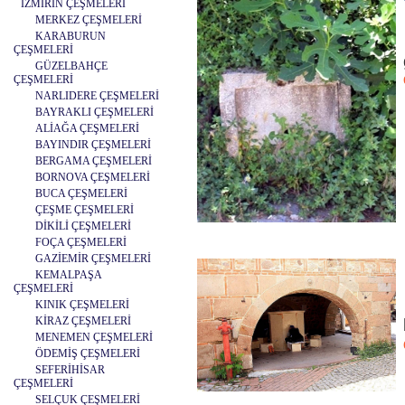
İZMİRİN ÇEŞMELERİ
MERKEZ ÇEŞMELERİ
KARABURUN
ÇEŞMELERİ
GÜZELBAHÇE
ÇEŞMELERİ
NARLIDERE ÇEŞMELERİ
BAYRAKLI ÇEŞMELERİ
ALİAĞA ÇEŞMELERİ
BAYINDIR ÇEŞMELERİ
BERGAMA ÇEŞMELERİ
BORNOVA ÇEŞMELERİ
BUCA ÇEŞMELERİ
ÇEŞME ÇEŞMELERİ
DİKİLİ ÇEŞMELERİ
FOÇA ÇEŞMELERİ
GAZİEMİR ÇEŞMELERİ
KEMALPAŞA
ÇEŞMELERİ
KINIK ÇEŞMELERİ
KİRAZ ÇEŞMELERİ
MENEMEN ÇEŞMELERİ
ÖDEMİŞ ÇEŞMELERİ
SEFERİHİSAR
ÇEŞMELERİ
SELÇUK ÇEŞMELERİ