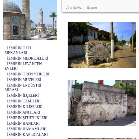
|
Ana Sayfa
İletişim
İZMİRİN ÖZEL
MEKANLARI
İZMİRİN MEDRESELERİ
İZMİRİN LEVANTEN
EVLERİ
İZMİRİN ÖREN YERLERİ
İZMİRİN MÜZELERİ
İZMİRİN ENDÜSTRİ
MİRASI
İZMİRİN İLÇELERİ
İZMİRİN CAMİLERİ
İZMİRİN KİLİSELERİ
İZMİRİN ANITLARI
İZMİRİN ŞEHİTLİKLERİ
İZMİRİN HANLARI
İZMİRİN HAMAMLARI
İZMİRİN KAPLICALARI