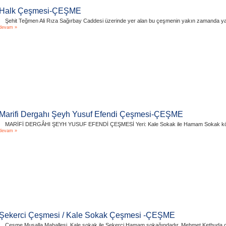
Halk Çeşmesi-ÇEŞME
Şehit Teğmen Ali Rıza Sağırbay Caddesi üzerinde yer alan bu çeşmenin yakın zamanda y
devam »
Marifi Dergahı Şeyh Yusuf Efendi Çeşmesi-ÇEŞME
MARİFİ DERGÂHI ŞEYH YUSUF EFENDİ ÇEŞMESİ Yeri: Kale Sokak ile Hamam Sokak köşesind
devam »
Şekerci Çeşmesi / Kale Sokak Çeşmesi -ÇEŞME
Çeşme Musalla Mahallesi, Kale sokak ile Şekerci Hamam sokağındadır. Mehmet Kethuda çeşme