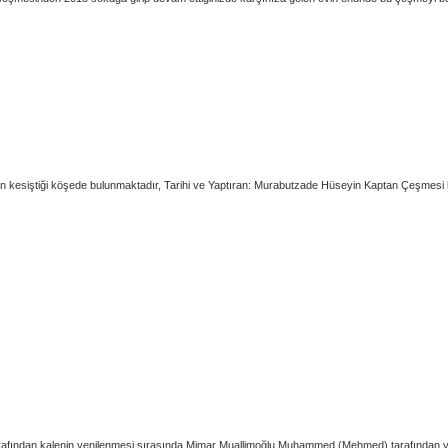
siştiği köşede bulunmaktadır, Tarihi ve Yaptıran: Murabutzade Hüseyin Kaptan Çeşmesi kit
 tarafından kalenin yenilenmesi sırasında Mimar Muallimoğlu Muhammed (Mehmed) tarafından ya