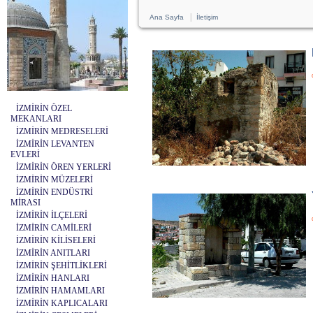
|
Ana Sayfa
İletişim
İZMİRİN ÖZEL
MEKANLARI
İZMİRİN MEDRESELERİ
İZMİRİN LEVANTEN
EVLERİ
İZMİRİN ÖREN YERLERİ
İZMİRİN MÜZELERİ
İZMİRİN ENDÜSTRİ
MİRASI
İZMİRİN İLÇELERİ
İZMİRİN CAMİLERİ
İZMİRİN KİLİSELERİ
İZMİRİN ANITLARI
İZMİRİN ŞEHİTLİKLERİ
İZMİRİN HANLARI
İZMİRİN HAMAMLARI
İZMİRİN KAPLICALARI