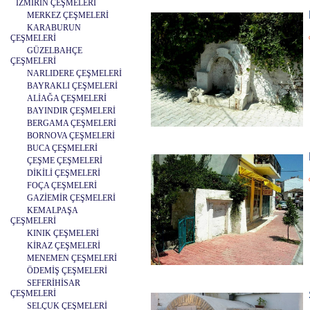
İZMİRİN ÇEŞMELERİ
MERKEZ ÇEŞMELERİ
KARABURUN
ÇEŞMELERİ
GÜZELBAHÇE
ÇEŞMELERİ
NARLIDERE ÇEŞMELERİ
BAYRAKLI ÇEŞMELERİ
ALİAĞA ÇEŞMELERİ
BAYINDIR ÇEŞMELERİ
BERGAMA ÇEŞMELERİ
BORNOVA ÇEŞMELERİ
BUCA ÇEŞMELERİ
ÇEŞME ÇEŞMELERİ
DİKİLİ ÇEŞMELERİ
FOÇA ÇEŞMELERİ
GAZİEMİR ÇEŞMELERİ
KEMALPAŞA
ÇEŞMELERİ
KINIK ÇEŞMELERİ
KİRAZ ÇEŞMELERİ
MENEMEN ÇEŞMELERİ
ÖDEMİŞ ÇEŞMELERİ
SEFERİHİSAR
ÇEŞMELERİ
SELÇUK ÇEŞMELERİ