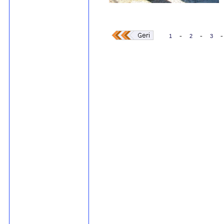
-
-
-
1
2
3