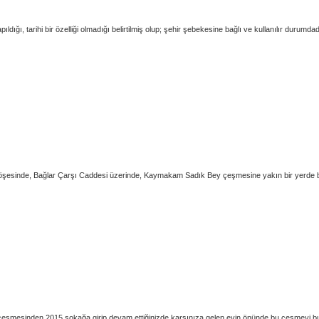
apıldığı, tarihi bir özelliği olmadığı belirtilmiş olup; şehir şebekesine bağlı ve kull
e, Bağlar Çarşı Caddesi üzerinde, Kaymakam Sadık Bey çeşmesine yakın bir yerde buluna
sinden 2015 sokağa girip devam ettiğinizde karşınıza gelen evin önünde bu çeşmeyi bulabilir