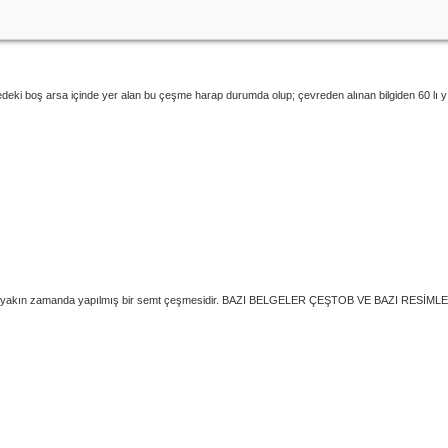
köşedeki boş arsa içinde yer alan bu çeşme harap durumda olup; çevreden alınan bilgiden 60
fından yakın zamanda yapılmış bir semt çeşmesidir. BAZI BELGELER ÇEŞTOB VE BAZI R