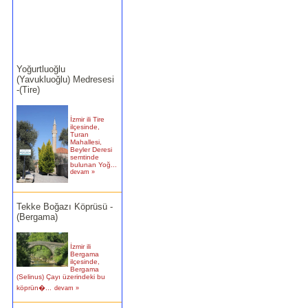
Yoğurtluoğlu
(Yavukluoğlu) Medresesi
-(Tire)
İzmir ili Tire
ilçesinde,
Turan
Mahallesi,
Beyler Deresi
semtinde
bulunan Yoğ...
devam »
Tekke Boğazı Köprüsü -
(Bergama)
İzmir ili
Bergama
ilçesinde,
Bergama
(Selinus) Çayı üzerindeki bu
köprün�...
devam »
Birgi Taşpazar (Hafsa