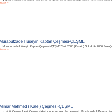
devam »
Murabutzade Hüseyin Kaptan Çeşmesi-ÇEŞME
Murabutzade Hüseyin Kaptan Çeşmesi-ÇEŞME Yeri: 2008 (Keskin) Sokak ile 2006 Sokağın ke
devam »
Mimar Mehmed ( Kale ) Çeşmesi-ÇEŞME
İzmir ili, Çeşme ilçesi, Çeşme Kalesi içinde yer alan bu çeşmeyi, 16. yüzyılda II Beyazıd