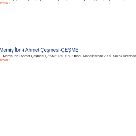
devam »
Memiş İbn-i Ahmet Çeşmesi-ÇEŞME
Memiş İbn-i Ahmet Çeşmesi-ÇEŞME 1801/1802 İnönü Mahallesi'nde 2009. Sokak üzerinde, 20
devam »