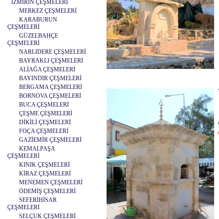
İZMİRİN ÇEŞMELERİ
MERKEZ ÇEŞMELERİ
KARABURUN
ÇEŞMELERİ
GÜZELBAHÇE
ÇEŞMELERİ
NARLIDERE ÇEŞMELERİ
BAYRAKLI ÇEŞMELERİ
ALİAĞA ÇEŞMELERİ
BAYINDIR ÇEŞMELERİ
BERGAMA ÇEŞMELERİ
BORNOVA ÇEŞMELERİ
BUCA ÇEŞMELERİ
ÇEŞME ÇEŞMELERİ
DİKİLİ ÇEŞMELERİ
FOÇA ÇEŞMELERİ
GAZİEMİR ÇEŞMELERİ
KEMALPAŞA
ÇEŞMELERİ
KINIK ÇEŞMELERİ
KİRAZ ÇEŞMELERİ
MENEMEN ÇEŞMELERİ
ÖDEMİŞ ÇEŞMELERİ
SEFERİHİSAR
ÇEŞMELERİ
SELÇUK ÇEŞMELERİ