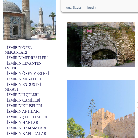
|
Ana Sayfa
İletişim
İZMİRİN ÖZEL
MEKANLARI
İZMİRİN MEDRESELERİ
İZMİRİN LEVANTEN
EVLERİ
İZMİRİN ÖREN YERLERİ
İZMİRİN MÜZELERİ
İZMİRİN ENDÜSTRİ
MİRASI
İZMİRİN İLÇELERİ
İZMİRİN CAMİLERİ
İZMİRİN KİLİSELERİ
İZMİRİN ANITLARI
İZMİRİN ŞEHİTLİKLERİ
İZMİRİN HANLARI
İZMİRİN HAMAMLARI
İZMİRİN KAPLICALARI