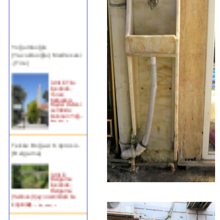
Yoğurtluoğlu
(Yavukluoğlu) Medresesi
-(Tire)
İzmir ili Tire
ilçesinde,
Turan
Mahallesi,
Beyler Deresi
semtinde
bulunan Yoğ...
devam »
Tekke Boğazı Köprüsü -
(Bergama)
İzmir ili
Bergama
ilçesinde,
Bergama
(Selinus) Çayı üzerindeki bu
köprün�...
devam »
Birgi Taşpazar (Hafsa
Hatun) Çeşmesi-