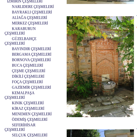
İZMİRİN ÇEŞMELERİ
NARLIDERE ÇEŞMELERİ
BAYRAKLI ÇEŞMELERİ
ALİAĞA ÇEŞMELERİ
MERKEZ ÇEŞMELERİ
KARABURUN
ÇEŞMELERİ
GÜZELBAHÇE
ÇEŞMELERİ
BAYINDIR ÇEŞMELERİ
BERGAMA ÇEŞMELERİ
BORNOVA ÇEŞMELERİ
BUCA ÇEŞMELERİ
ÇEŞME ÇEŞMELERİ
DİKİLİ ÇEŞMELERİ
FOÇA ÇEŞMELERİ
GAZİEMİR ÇEŞMELERİ
KEMALPAŞA
ÇEŞMELERİ
KINIK ÇEŞMELERİ
KİRAZ ÇEŞMELERİ
MENEMEN ÇEŞMELERİ
ÖDEMİŞ ÇEŞMELERİ
SEFERİHİSAR
ÇEŞMELERİ
SELÇUK ÇEŞMELERİ