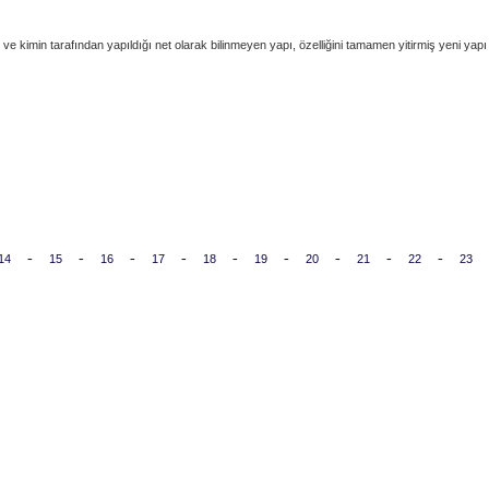
ve kimin tarafından yapıldığı net olarak bilinmeyen yapı, özelliğini tamamen yitirmiş yeni yapı
-
-
-
-
-
-
-
-
-
14
15
16
17
18
19
20
21
22
23