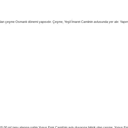
 alan çeşme Osmanlı dönemi yapısıdır. Çeşme, Yeşil İmaret Camiinin avlusunda yer alır. Yapım ta
5,00 m² tapu alanına sahip Yunus Emir Camii’nin avlu duvarına bitişik olan çeşme, Yunus Emir