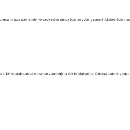
sanın tapu alanı içinde, yol seviyesinin altında bulunan çukur çeşmenin kitabesi bulunmadığı
oktur. Kimin tarafından ve ne zaman yaptırıldığına dair bir bilgi yoktur. Oldukça sade bir yapı