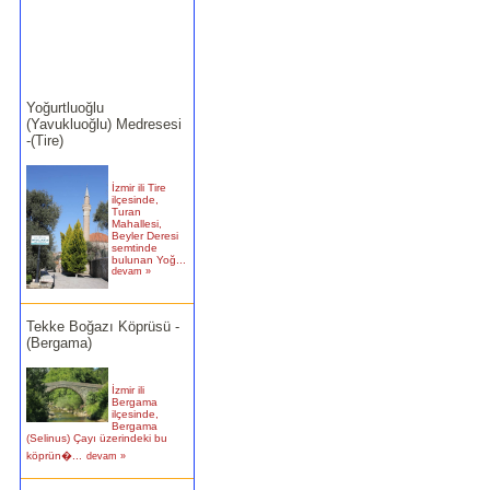
Yoğurtluoğlu
(Yavukluoğlu) Medresesi
-(Tire)
İzmir ili Tire
ilçesinde,
Turan
Mahallesi,
Beyler Deresi
semtinde
bulunan Yoğ...
devam »
Tekke Boğazı Köprüsü -
(Bergama)
İzmir ili
Bergama
ilçesinde,
Bergama
(Selinus) Çayı üzerindeki bu
köprün�...
devam »
Birgi Taşpazar (Hafsa