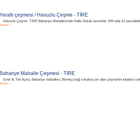
Yeraltı çeşmesi / Havuzlu Çeşme - TİRE
Havuzlu Çeşme -TİRE Bahariye Mahallesi’nde Kalfa Sokak üzerinde, 944 ada 24 parseldeki ar
devam »
Bahariye Mahalle Çeşmesi - TİRE
İzmir ili, Tire ilçesi, Bahariye mahallesi, Börekçi bağ sokakta yer alan çeşmenin kitabesi y
devam »