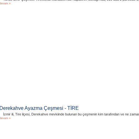
devam »
Derekahve Ayazma Çeşmesi - TİRE
İzmir ili, Tire ilçesi, Derekahve mevkiinde bulunan bu çeşmenin kim tarafından ve ne zama
devam »