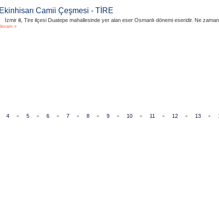
Ekinhisarı Camii Çeşmesi - TİRE
İzmir ili, Tire ilçesi Duatepe mahallesinde yer alan eser Osmanlı dönemi eseridir. Ne zaman 
devam »
-
-
-
-
-
-
-
-
-
-
4
5
6
7
8
9
10
11
12
13