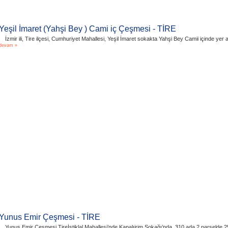
Yeşil İmaret (Yahşi Bey ) Cami iç Çeşmesi - TİRE
İzmir ili, Tire ilçesi, Cumhuriyet Mahallesi, Yeşil İmaret sokakta Yahşi Bey Camii içinde yer
devam »
Yunus Emir Çeşmesi - TİRE
Yunus Emir Çeşmesi Tireİstiklal Mahallesi’nde Kapalıirim Sokağı’nda, 310 ada 2 parselde 25