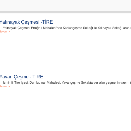
Yalınayak Çeşmesi -TİRE
Yalınayak Çeşmesi Ertuğrul Mahallesi’nde Kaplançeşme Sokağı ile Yalınayak Sokağı arasın
devam »
Yavan Çeşme - TİRE
İzmir ili, Tire ilçesi, Dumlupınar Mahallesi, Yavançeşme Sokakta yer alan çeşmenin yapım ta
devam »