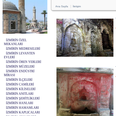
|
Ana Sayfa
İletişim
İZMİRİN ÖZEL
MEKANLARI
İZMİRİN MEDRESELERİ
İZMİRİN LEVANTEN
EVLERİ
İZMİRİN ÖREN YERLERİ
İZMİRİN MÜZELERİ
İZMİRİN ENDÜSTRİ
MİRASI
İZMİRİN İLÇELERİ
İZMİRİN CAMİLERİ
İZMİRİN KİLİSELERİ
İZMİRİN ANITLARI
İZMİRİN ŞEHİTLİKLERİ
İZMİRİN HANLARI
İZMİRİN HAMAMLARI
İZMİRİN KAPLICALARI