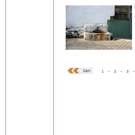
-
-
-
1
2
3