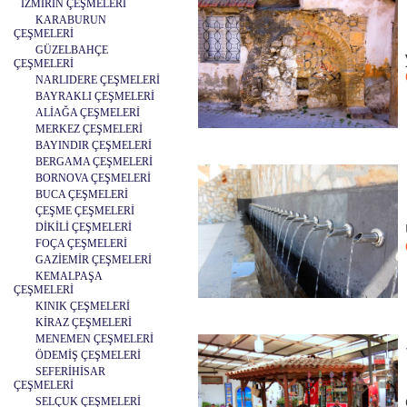
İZMİRİN ÇEŞMELERİ
KARABURUN
ÇEŞMELERİ
GÜZELBAHÇE
ÇEŞMELERİ
NARLIDERE ÇEŞMELERİ
BAYRAKLI ÇEŞMELERİ
ALİAĞA ÇEŞMELERİ
MERKEZ ÇEŞMELERİ
BAYINDIR ÇEŞMELERİ
BERGAMA ÇEŞMELERİ
BORNOVA ÇEŞMELERİ
BUCA ÇEŞMELERİ
ÇEŞME ÇEŞMELERİ
DİKİLİ ÇEŞMELERİ
FOÇA ÇEŞMELERİ
GAZİEMİR ÇEŞMELERİ
KEMALPAŞA
ÇEŞMELERİ
KINIK ÇEŞMELERİ
KİRAZ ÇEŞMELERİ
MENEMEN ÇEŞMELERİ
ÖDEMİŞ ÇEŞMELERİ
SEFERİHİSAR
ÇEŞMELERİ
SELÇUK ÇEŞMELERİ