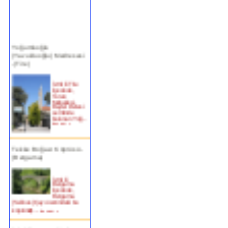
Yoğurtluoğlu
(Yavukluoğlu) Medresesi
-(Tire)
İzmir ili Tire
ilçesinde,
Turan
Mahallesi,
Beyler Deresi
semtinde
bulunan Yoğ...
devam »
Tekke Boğazı Köprüsü -
(Bergama)
İzmir ili
Bergama
ilçesinde,
Bergama
(Selinus) Çayı üzerindeki bu
köprün�...
devam »
Birgi Taşpazar (Hafsa
Hatun) Çeşmesi-