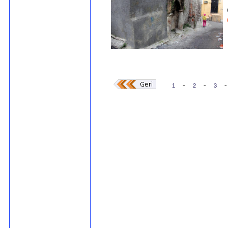
-
-
-
1
2
3