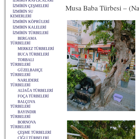
İZMİRİN KAPLICALARI
Musa Baba Türbesi – (Nar
İZMİRİN ÇEŞMELERİ
İZMİRİN SU
KEMERLERİ
İZMİRİN KÖPRÜLERİ
İZMİRİN KALELERİ
İZMİRİN TÜRBELERİ
BERGAMA
TÜRBELERİ
MERKEZ TÜRBELERİ
BUCA TÜRBELERİ
TORBALI
TÜRBELERİ
GÜZELBAHÇE
TÜRBELERİ
NARLIDERE
TÜRBELERİ
ALİAĞA TÜRBELERİ
FOÇA TÜRBELERİ
BALÇOVA
TÜRBELERİ
BAYINDIR
TÜRBELERİ
BORNOVA
TÜRBELERİ
ÇEŞME TÜRBELERİ
ÇİĞLİ TÜRBELERİ