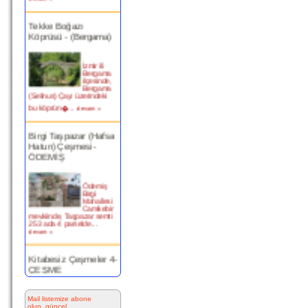
Tekke Boğazı
Köprüsü - (Bergama)
İzmir ili
Bergama
ilçesinde,
Bergama
(Selinus) Çayı üzerindeki
bu köprün�...
devam »
Birgi Taşpazar (Hafsa
Hatun) Çeşmesi-
ÖDEMİŞ
Ödemiş
Birgi
Mahallesi
Camikebir
mevkiinde, Taşpazar semti
253 ada 4 parselde...
devam »
Kitabesiz Çeşmeler 4-
ÇEŞME
Resimde
görülen
Mail listemize abone
çeşme
olun, güncel