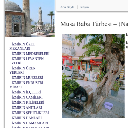
|
Ana Sayfa
İletişim
Musa Baba Türbesi – (Nar
N
N
İZMİRİN ÖZEL
ç
MEKANLARI
İZMİRİN MEDRESELERİ
İZMİRİN LEVANTEN
EVLERİ
İZMİRİN ÖREN
YERLERİ
İZMİRİN MÜZELERİ
İZMİRİN ENDÜSTRİ
MİRASI
İZMİRİN İLÇELERİ
İZMİRİN CAMİLERİ
İZMİRİN KİLİSELERİ
İZMİRİN ANITLARI
İZMİRİN ŞEHİTLİKLERİ
İZMİRİN HANLARI
İZMİRİN HAMAMLARI