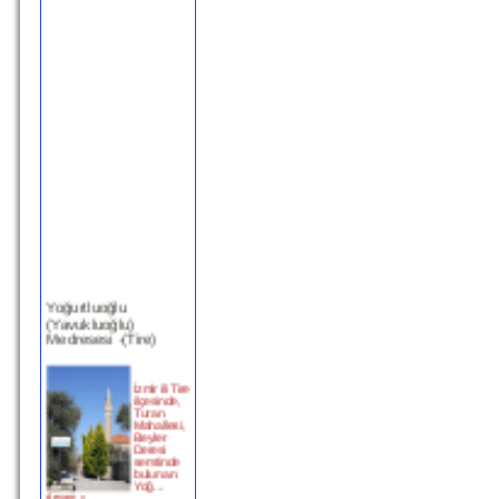
Yoğurtluoğlu
(Yavukluoğlu)
Medresesi -(Tire)
İzmir ili Tire
ilçesinde,
Turan
Mahallesi,
Beyler
Deresi
semtinde
bulunan
Yoğ...
devam »