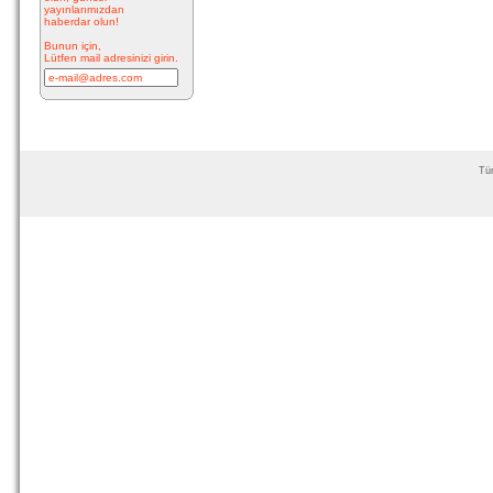
İnkilap
yayınlarımızdan
Caddesi
haberdar olun!
üzerinde
yer alan
Bunun için,
çarşı
Lütfen mail adresinizi girin.
bitiminde...
devam »
Marifi Dergahı Şeyh
Yusuf Efendi
Çeşmesi-ÇEŞME
Tüm
MARİFİ
DERGÂHI
ŞEYH
YUSUF
EFENDİ ÇEŞMESİ Yeri:
Kale Sokak ile Hamam S...
devam »
Hacı Ahmet Ağa
Çeşmesi - Mermerli
Çeşme -URLA
Hacı
Ahmed
Ağa
Çeşmesi -
Mermerli
Çeşme –