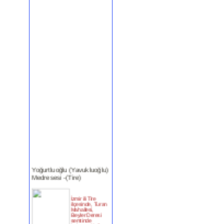
Yoğurtluoğlu (Yavukluoğlu)
Medresesi -(Tire)
İzmir ili Tire
ilçesinde, Turan
Mahallesi,
Beyler Deresi
semtinde
bulunan Yoğ...